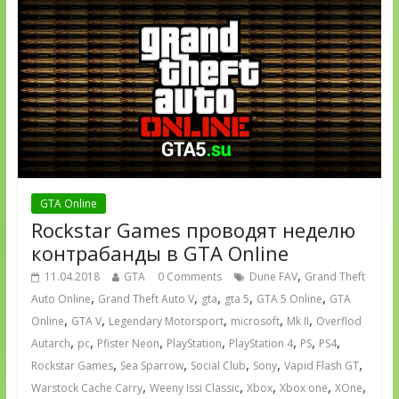
GTA Online
Rockstar Games проводят неделю
контрабанды в GTA Online
,
11.04.2018
GTA
0 Comments
Dune FAV
Grand Theft
,
,
,
,
,
Auto Online
Grand Theft Auto V
gta
gta 5
GTA 5 Online
GTA
,
,
,
,
,
Online
GTA V
Legendary Motorsport
microsoft
Mk II
Overflod
,
,
,
,
,
,
,
Autarch
pc
Pfister Neon
PlayStation
PlayStation 4
PS
PS4
,
,
,
,
,
Rockstar Games
Sea Sparrow
Social Club
Sony
Vapid Flash GT
,
,
,
,
,
Warstock Cache Carry
Weeny Issi Classic
Xbox
Xbox one
XOne