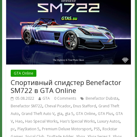
GTA Online
Спортивный спидстер Benefactor
SM722 в GTA Online
,
05.08.2022
GTA
0 Comments
Benefactor Dubsta
,
,
,
Benefactor SM722
Cheval Picador
Enus Stafford
Grand Theft
,
,
,
,
,
,
Auto
Grand Theft Auto V
gta
gta 5
GTA Online
GTA Plus
GTA
,
,
,
,
,
V
Hao
Hao Special Works
Hao’s Special Works
Luxury Autos
,
,
,
,
pc
PlayStation 5
Premium Deluxe Motorsport
PS5
Rockstar
,
,
,
,
,
Games
Social Club
Truffade Adder
Xbox
Xbox Series S
Xbox