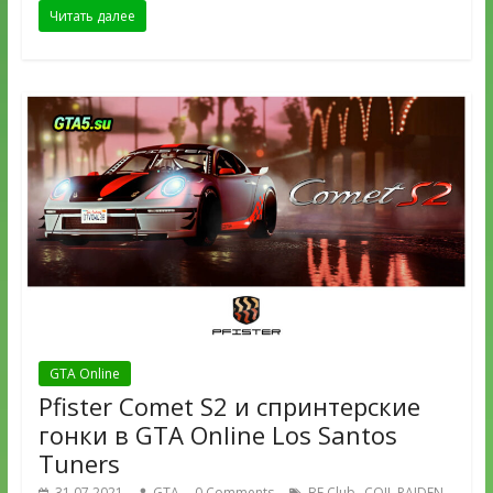
Читать далее
GTA Online
Pfister Comet S2 и cпринтерские
гонки в GTA Online Los Santos
Tuners
,
,
31.07.2021
GTA
0 Comments
BF Club
COIL RAIDEN