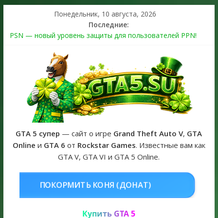
Понедельник, 10 августа, 2026
Последние:
PSN — новый уровень защиты для пользователей PPN!
Теперь в каждой подписке
The Kortz Center Heist выйдет в GTA Online уже 14 июля
Регистрация в Rockstar Games Social Club ошибка #1.500.7:
как зарегистрировать аккаунт и войти без проблем в 2026
году
Получайте особые награды в GTA Online по программе
Fine Art Collector
GTA 6 официальная обложка игры и Предзаказ Grand Theft
Auto VI
GTA 5 супер
— сайт о игре
Grand Theft Auto V
,
GTA
Online
и
GTA 6
от
Rockstar Games
. Известные вам как
GTA V, GTA VI и GTA 5 Online.
НЯ (ДОНАТ)
КУПИТЬ GTA 5 ONLI
Купить GTA 5