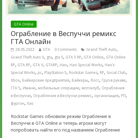
GTA Online
Ограбление в Веспуччи ремикс
ГТА Онлайн
,
28.05.2022
GTA
0 Comments
Grand Theft Auto
,
,
,
,
,
Grand Theft Auto V
gta
gta 5
GTA 5 RP
GTA Online
GTA Online
,
,
,
,
,
,
RP
GTA RP
GTA V
GTARP
Hao
Hao Special Works
Hao’s
,
,
,
,
,
,
Special Works
pc
PlayStation 5
Rockstar Games
RP
Social Club
,
,
,
,
,
Xbox
Байкерские предприятия
Байкеры
босс
Груз в рукаве
,
,
,
,
ГТА 5
Имани
мобильные операции
мотоклуб
Ограбление
,
,
,
,
в Веспуччи
Ограбление в Веспуччи ремикс
организация
РП
,
фургон
Хао
Rockstar Games обновили режим Ограбление в
Веспуччи в GTA Online и теперь игроки могут
попробовать найти его под названием Ограбление