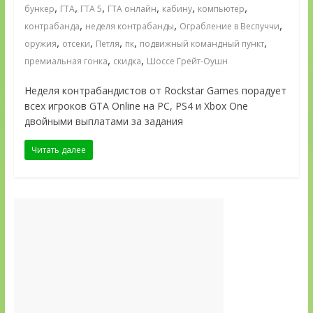
,
,
,
,
,
,
бункер
ГТА
ГТА 5
ГТА онлайн
кабину
компьютер
,
,
,
контрабанда
неделя контрабанды
Ограбление в Веспуччи
,
,
,
,
,
оружия
отсеки
Петля
пк
подвижный командный пункт
,
,
премиальная гонка
скидка
Шоссе Грейт-Оушн
Неделя контрабандистов от Rockstar Games порадует
всех игроков GTA Online на PC, PS4 и Xbox One
двойными выплатами за задания
Читать далее