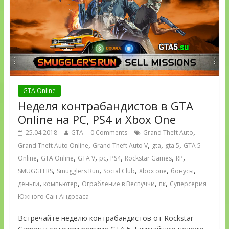
GTA Online
Неделя контрабандистов в GTA
Online на PC, PS4 и Xbox One
,
25.04.2018
GTA
0 Comments
Grand Theft Auto
,
,
,
,
Grand Theft Auto Online
Grand Theft Auto V
gta
gta 5
GTA 5
,
,
,
,
,
,
,
Online
GTA Online
GTA V
pc
PS4
Rockstar Games
RP
,
,
,
,
,
SMUGGLERS
Smugglers Run
Social Club
Xbox one
бонусы
,
,
,
,
деньги
компьютер
Ограбление в Веспуччи
пк
Суперсерия
Южного Сан-Андреаса
Встречайте неделю контрабандистов от Rockstar