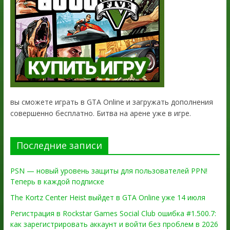
вы сможете играть в GTA Online и загружать дополнения
совершенно бесплатно. Битва на арене уже в игре.
Последние записи
PSN — новый уровень защиты для пользователей PPN!
Теперь в каждой подписке
The Kortz Center Heist выйдет в GTA Online уже 14 июля
Регистрация в Rockstar Games Social Club ошибка #1.500.7:
как зарегистрировать аккаунт и войти без проблем в 2026