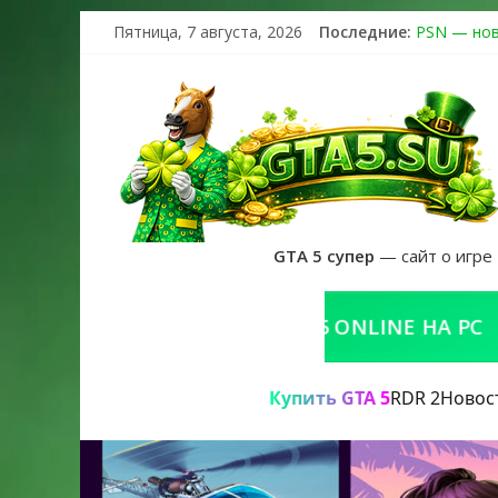
Пятница, 7 августа, 2026
Последние:
PSN — нов
The Kortz 
Регистраци
Получайте 
GTA 6 офиц
GTA 5 супер
— сайт о игре
КУПИТЬ GTA 5 ONLINE НА PC
Р
Купить GTA 5
RDR 2
Новос