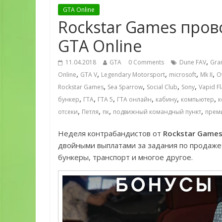
GTA Online
Rockstar Games пров
GTA Online
,
11.04.2018
GTA
0 Comments
Dune FAV
Gran
,
,
,
,
,
Online
GTA V
Legendary Motorsport
microsoft
Mk II
O
,
,
,
,
Rockstar Games
Sea Sparrow
Social Club
Sony
Vapid F
,
,
,
,
,
,
бункер
ГТА
ГТА 5
ГТА онлайн
кабину
компьютер
к
,
,
,
,
отсеки
Петля
пк
подвижный командный пункт
прем
Неделя контрабандистов от
Rockstar Game
двойными выплатами за задания по продаже
бункеры, транспорт и многое другое.