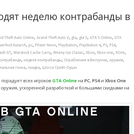
одят неделю контрабанды в
,
,
,
,
,
d Theft Auto Online
Grand Theft Auto V
gta
gta 5
GTA 5 Online
GTA
,
,
,
,
,
,
,
verflod Autarch
pc
Pfister Neon
PlayStation
PlayStation 4
PS
PS4
,
,
,
,
,
,
lash GT
Warstock Cache Carry
Weeny Issi Classic
Xbox
Xbox one
XOne
,
,
,
,
онтрабанда
неделя контрабанды
Ограбление в Веспуччи
оружия
,
,
иальная гонка
скидка
Шоссе Грейт-Оушн
s
порадует всех игроков
GTA Online
на
PC
,
PS4
и
Xbox One
 оружия, ускоренной разработкой и большими скидками на