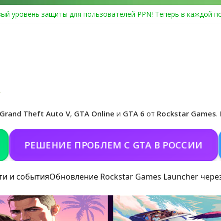
ый уровень защиты для пользователей PPN! Теперь в каждой п
Center Heist выйдет в GTA Online уже 14 июля
я в Rockstar Games Social Club ошибка #1.500.7: как зарегистри
особые награды в GTA Online по программе Fine Art Collector
иальная обложка игры и Предзаказ Grand Theft Auto VI
Grand Theft Auto V
,
GTA Online
и
GTA 6
от
Rockstar Games
.
ЕШЕНИЕ ПРОБЛЕМ С GTA В РОССИИ
ПОК
ти и события
Обновление Rockstar Games Launcher чере