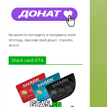
Вы можете погладить и покормить коня
Игогошу, прислав свой донат. Спасибо.
Игого!
Shark card GTA