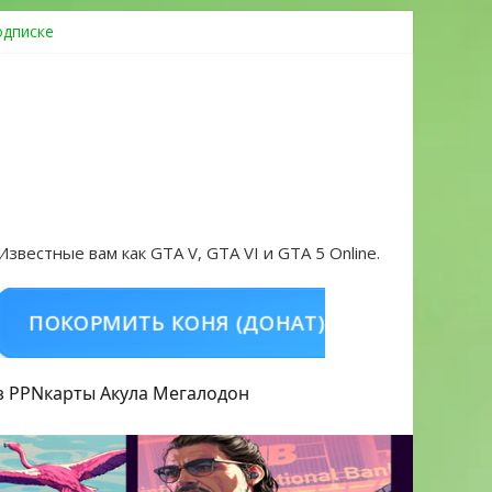
одписке
ровать аккаунт и войти без проблем в 2026 году
 Известные вам как GTA V, GTA VI и GTA 5 Online.
ОРМИТЬ КОНЯ (ДОНАТ)
КУПИТЬ GTA 5 O
з PPN
карты Акула
Мегалодон