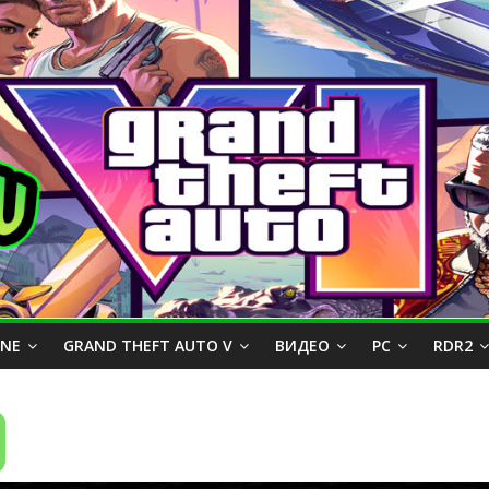
INE
GRAND THEFT AUTO V
ВИДЕО
PC
RDR2