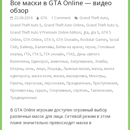
Все маски в GTA Online — видео
обзор
,
22.06.2019
GTA
1 Comment
Grand Theft Auto
,
,
,
Grand Theft Auto 5
Grand Theft Auto Online
Grand Theft Auto V
,
,
,
Grand Theft Auto V Premium Online Edition
gta
gta 5
GTA 5
,
,
,
,
,
Online
GTA Online
GTA V
GTA Онлайн
Rockstar Games
Social
,
,
,
,
,
Club
Байкер
Балаклавы
Битва на арене
герои
Головные
,
,
,
,
,
платки
ГТА
ГТА 5
ГТА онлайн
ГТА5
День святого
,
,
,
,
,
Валентина
Единорог
животные
Запугивание
Зомби
,
,
,
,
,
,
Клоуны
конь
лицо
Лошадь
Лыжные маски
маска
маска
,
,
,
,
,
единорога
маска коня
маски
маскировка
Монстры
,
,
,
,
,
Пакеты
персонаж
персонажи
Праздничные
Преступления
,
,
,
,
,
Противогазы
скрыть
Спортивные
спрятать
Тактические
Традиционные
В GTA Online игрокам доступен огромный выбор
различных масок для лица. Сетевой режим в этом
плане значительно превосходит маски в