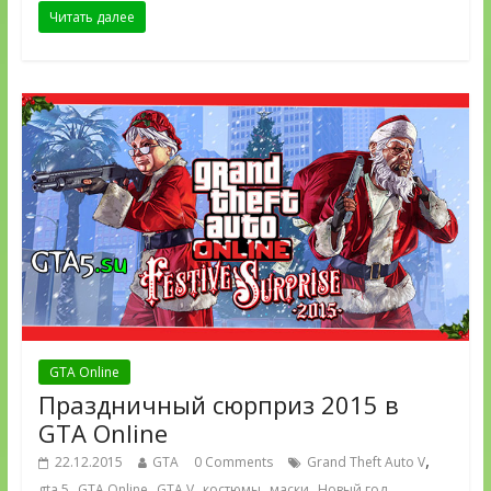
Читать далее
GTA Online
Праздничный сюрприз 2015 в
GTA Online
,
22.12.2015
GTA
0 Comments
Grand Theft Auto V
,
,
,
,
,
,
gta 5
GTA Online
GTA V
костюмы
маски
Новый год