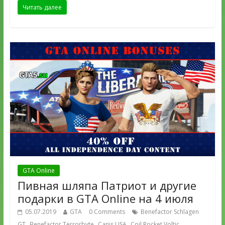
Читать далее
GTA Online
Пивная шляпа Патриот и другие
подарки в GTA Online на 4 июля
05.07.2019
GTA
0 Comments
Benefactor Schlagen
,
,
,
,
GT
Benefactor Terrorbyte
Canis USA
Coil Rocket Voltic