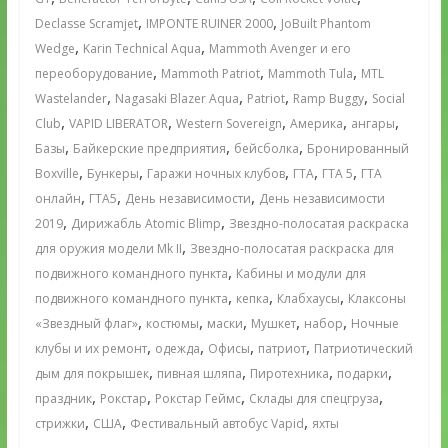
,
,
Declasse Scramjet
IMPONTE RUINER 2000
JoBuilt Phantom
,
,
Wedge
Karin Technical Aqua
Mammoth Avenger и его
,
,
,
переоборудование
Mammoth Patriot
Mammoth Tula
MTL
,
,
,
,
Wastelander
Nagasaki Blazer Aqua
Patriot
Ramp Buggy
Social
,
,
,
,
,
Club
VAPID LIBERATOR
Western Sovereign
Америка
ангары
,
,
,
Базы
Байкерские предприятия
бейсболка
Бронированный
,
,
,
,
,
Boxville
Бункеры
Гаражи ночных клубов
ГТА
ГТА 5
ГТА
,
,
,
онлайн
ГТА5
День независимости
День независимости
,
,
2019
Дирижабль Atomic Blimp
Звездно-полосатая раскраска
,
для оружия модели Mk II
Звездно-полосатая раскраска для
,
подвижного командного пункта
Кабины и модули для
,
,
,
подвижного командного пункта
кепка
Клабхаусы
Клаксоны
,
,
,
,
,
«Звездный флаг»
костюмы
маски
Мушкет
набор
Ночные
,
,
,
,
клубы и их ремонт
одежда
Офисы
патриот
Патриотический
,
,
,
,
дым для покрышек
пивная шляпа
Пиротехника
подарки
,
,
,
,
праздник
Рокстар
Рокстар Геймс
Склады для спецгруза
,
,
,
стрижки
США
Фестивальный автобус Vapid
яхты