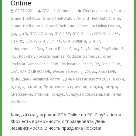
Online
,
02.07.2021
GTA
1 Comment
Declasse Hotring Sabre
,
,
,
Grand Theft Auto
Grand Theft Auto 5
Grand Theft Auto Online
,
,
Grand Theft Auto V
Grand Theft Auto V Premium Online Edition
,
,
,
,
,
,
gta
gta 5
GTA 5 Online
GTA 5 RP
GTA Online
GTA Online RP
,
,
,
,
,
GTA RP
GTA V
GTA V Online
GTA Онлайн
GTARP
,
,
,
,
,
Independence Day
Patriot Beer 19
pc
PlayStation
PlayStation 5
,
,
,
,
PS5
Rockstar
Rockstar Games
Rockstar Games Launcher
,
,
,
,
Rockstar Games Social Club
Rockstar Launcher
RP
Social Club
,
,
,
,
,
USA
VAPID LIBERATOR
Western Sovereign
Xbox
Xbox LIVE
,
,
,
,
грим
День независимости
День независимости 2021
маски
,
,
,
,
,
,
одежда
патриот
Пиротехника
прически
скидка
скидки
,
,
,
,
,
Снабжение
стрижки
сундук
Сундуки с сокровищами
флаг
футболка
Каждый год у игроков GTA Online на PC, PlayStation и
Xbox есть возможность отпраздновать День
независимости. В честь праздника Rockstar