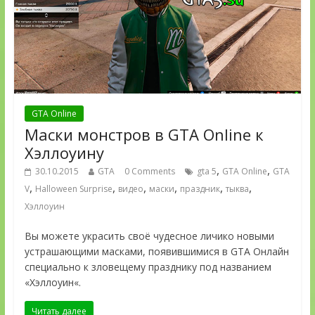
GTA Online
Маски монстров в GTA Online к
Хэллоуину
,
,
30.10.2015
GTA
0 Comments
gta 5
GTA Online
GTA
,
,
,
,
,
,
V
Halloween Surprise
видео
маски
праздник
тыква
Хэллоуин
Вы можете украсить своё чудесное личико новыми
устрашающими масками, появившимися в GTA Онлайн
специально к зловещему празднику под названием
«Хэллоуин«.
Читать далее