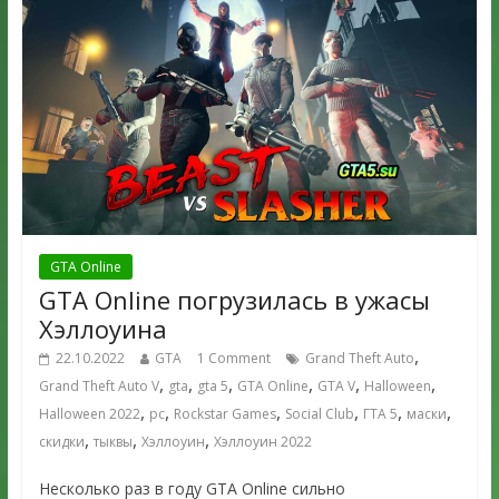
GTA Online
GTA Online погрузилась в ужасы
Хэллоуина
,
22.10.2022
GTA
1 Comment
Grand Theft Auto
,
,
,
,
,
,
Grand Theft Auto V
gta
gta 5
GTA Online
GTA V
Halloween
,
,
,
,
,
,
Halloween 2022
pc
Rockstar Games
Social Club
ГТА 5
маски
,
,
,
скидки
тыквы
Хэллоуин
Хэллоуин 2022
Несколько раз в году GTA Online сильно