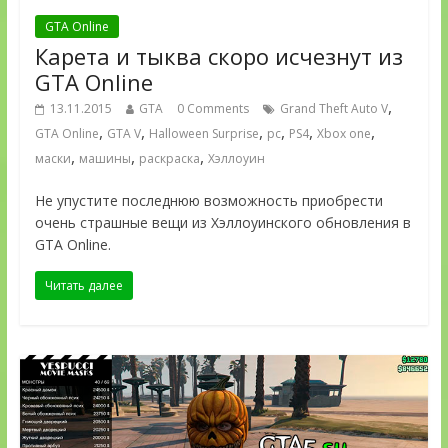
GTA Online
Карета и тыква скоро исчезнут из
GTA Online
,
13.11.2015
GTA
0 Comments
Grand Theft Auto V
,
,
,
,
,
,
GTA Online
GTA V
Halloween Surprise
pc
PS4
Xbox one
,
,
,
маски
машины
раскраска
Хэллоуин
Не упустите последнюю возможность приобрести
очень страшные вещи из Хэллоуинского обновления в
GTA Online.
Читать далее