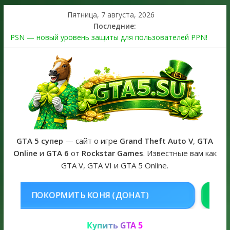
Пятница, 7 августа, 2026
Последние:
PSN — новый уровень защиты для пользователей PPN!
Теперь в каждой подписке
The Kortz Center Heist выйдет в GTA Online уже 14 июля
Регистрация в Rockstar Games Social Club ошибка #1.500.7:
как зарегистрировать аккаунт и войти без проблем в 2026
году
Получайте особые награды в GTA Online по программе
Fine Art Collector
GTA 6 официальная обложка игры и Предзаказ Grand Theft
Auto VI
GTA 5 супер
— сайт о игре
Grand Theft Auto V
,
GTA
Online
и
GTA 6
от
Rockstar Games
. Известные вам как
GTA V, GTA VI и GTA 5 Online.
НЯ (ДОНАТ)
КУПИТЬ GTA 5 ONLI
Купить GTA 5