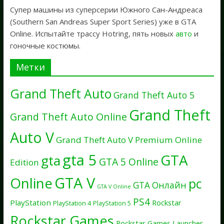
Супер машины из суперсерии Южного Сан-Андреаса
(Southern San Andreas Super Sport Series) уже в GTA
Online. Испытайте трассу Hotring, пять новых
авто
и
гоночные костюмы.
Метки
Grand Theft Auto
Grand Theft Auto 5
Grand Theft
Grand Theft Auto Online
Auto V
Grand Theft Auto V Premium Online
gta 5
GTA
gta
GTA 5 Online
Edition
GTA V
Online
pc
GTA Онлайн
GTA V Online
PS4
PlayStation
Rockstar
PlayStation 4
PlayStation 5
Rockstar Games
Rockstar Games Launcher