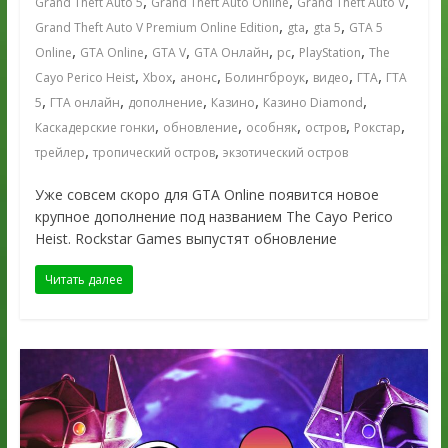
,
,
,
Grand Theft Auto 5
Grand Theft Auto Online
Grand Theft Auto V
,
,
,
Grand Theft Auto V Premium Online Edition
gta
gta 5
GTA 5
,
,
,
,
,
,
Online
GTA Online
GTA V
GTA Онлайн
pc
PlayStation
The
,
,
,
,
,
,
Cayo Perico Heist
Xbox
анонс
Болингброук
видео
ГТА
ГТА
,
,
,
,
,
5
ГТА онлайн
дополнение
Казино
Казино Diamond
,
,
,
,
,
Каскадерские гонки
обновление
особняк
остров
Рокстар
,
,
трейлер
тропический остров
экзотический остров
Уже совсем скоро для GTA Online появится новое
крупное дополнение под названием The Cayo Perico
Heist. Rockstar Games выпустят обновление
Читать далее