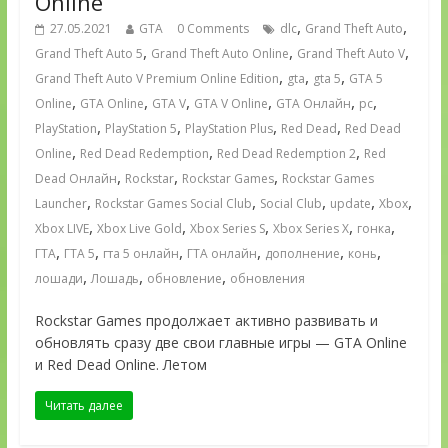
Online
,
,
27.05.2021
GTA
0 Comments
dlc
Grand Theft Auto
,
,
,
Grand Theft Auto 5
Grand Theft Auto Online
Grand Theft Auto V
,
,
,
Grand Theft Auto V Premium Online Edition
gta
gta 5
GTA 5
,
,
,
,
,
,
Online
GTA Online
GTA V
GTA V Online
GTA Онлайн
pc
,
,
,
,
PlayStation
PlayStation 5
PlayStation Plus
Red Dead
Red Dead
,
,
,
Online
Red Dead Redemption
Red Dead Redemption 2
Red
,
,
,
Dead Онлайн
Rockstar
Rockstar Games
Rockstar Games
,
,
,
,
,
Launcher
Rockstar Games Social Club
Social Club
update
Xbox
,
,
,
,
,
Xbox LIVE
Xbox Live Gold
Xbox Series S
Xbox Series X
гонка
,
,
,
,
,
,
ГТА
ГТА 5
гта 5 онлайн
ГТА онлайн
дополнение
конь
,
,
,
лошади
Лошадь
обновление
обновления
Rockstar Games продолжает активно развивать и
обновлять сразу две свои главные игры — GTA Online
и Red Dead Online. Летом
Читать далее