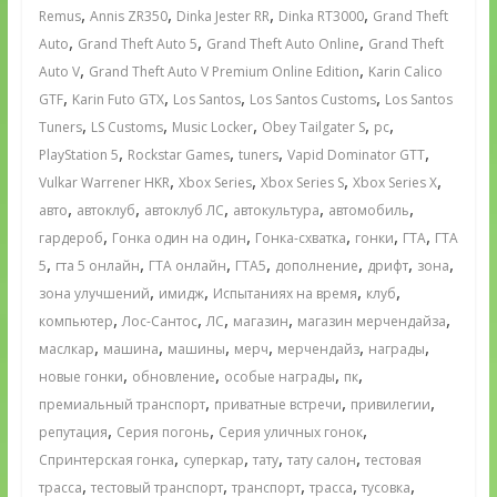
,
,
,
,
Remus
Annis ZR350
Dinka Jester RR
Dinka RT3000
Grand Theft
,
,
,
Auto
Grand Theft Auto 5
Grand Theft Auto Online
Grand Theft
,
,
Auto V
Grand Theft Auto V Premium Online Edition
Karin Calico
,
,
,
,
GTF
Karin Futo GTX
Los Santos
Los Santos Customs
Los Santos
,
,
,
,
,
Tuners
LS Customs
Music Locker
Obey Tailgater S
pc
,
,
,
,
PlayStation 5
Rockstar Games
tuners
Vapid Dominator GTT
,
,
,
,
Vulkar Warrener HKR
Xbox Series
Xbox Series S
Xbox Series X
,
,
,
,
,
авто
автоклуб
автоклуб ЛС
автокультура
автомобиль
,
,
,
,
,
гардероб
Гонка один на один
Гонка-схватка
гонки
ГТА
ГТА
,
,
,
,
,
,
,
5
гта 5 онлайн
ГТА онлайн
ГТА5
дополнение
дрифт
зона
,
,
,
,
зона улучшений
имидж
Испытаниях на время
клуб
,
,
,
,
,
компьютер
Лос-Сантос
ЛС
магазин
магазин мерчендайза
,
,
,
,
,
,
маслкар
машина
машины
мерч
мерчендайз
награды
,
,
,
,
новые гонки
обновление
особые награды
пк
,
,
,
премиальный транспорт
приватные встречи
привилегии
,
,
,
репутация
Серия погонь
Серия уличных гонок
,
,
,
,
Спринтерская гонка
суперкар
тату
тату салон
тестовая
,
,
,
,
,
трасса
тестовый транспорт
транспорт
трасса
тусовка