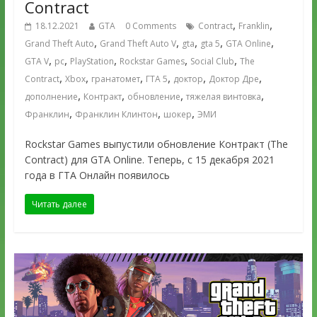
Contract
,
,
18.12.2021
GTA
0 Comments
Contract
Franklin
,
,
,
,
,
Grand Theft Auto
Grand Theft Auto V
gta
gta 5
GTA Online
,
,
,
,
,
GTA V
pc
PlayStation
Rockstar Games
Social Club
The
,
,
,
,
,
,
Contract
Xbox
гранатомет
ГТА 5
доктор
Доктор Дре
,
,
,
,
дополнение
Контракт
обновление
тяжелая винтовка
,
,
,
Франклин
Франклин Клинтон
шокер
ЭМИ
Rockstar Games выпустили обновление Контракт (The
Contract) для GTA Online. Теперь, с 15 декабря 2021
года в ГТА Онлайн появилось
Читать далее