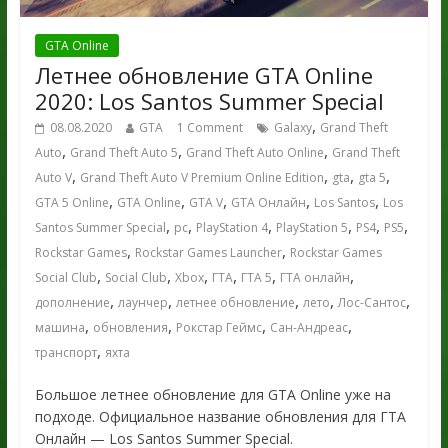
GTA Online
Летнее обновление GTA Online
2020: Los Santos Summer Special
,
08.08.2020
GTA
1 Comment
Galaxy
Grand Theft
,
,
,
Auto
Grand Theft Auto 5
Grand Theft Auto Online
Grand Theft
,
,
,
,
Auto V
Grand Theft Auto V Premium Online Edition
gta
gta 5
,
,
,
,
,
GTA 5 Online
GTA Online
GTA V
GTA Онлайн
Los Santos
Los
,
,
,
,
,
,
Santos Summer Special
pc
PlayStation 4
PlayStation 5
PS4
PS5
,
,
Rockstar Games
Rockstar Games Launcher
Rockstar Games
,
,
,
,
,
,
Social Club
Social Club
Xbox
ГТА
ГТА 5
ГТА онлайн
,
,
,
,
,
дополнение
лаунчер
летнее обновление
лето
Лос-Сантос
,
,
,
,
машина
обновления
Рокстар Геймс
Сан-Андреас
,
транспорт
яхта
Большое летнее обновление для GTA Online уже на
подходе. Официальное название обновления для ГТА
Онлайн — Los Santos Summer Special.