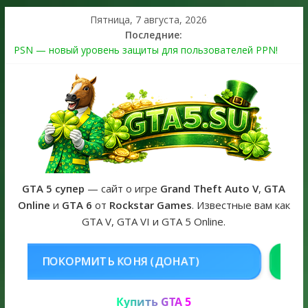
Пятница, 7 августа, 2026
Последние:
PSN — новый уровень защиты для пользователей PPN!
Теперь в каждой подписке
The Kortz Center Heist выйдет в GTA Online уже 14 июля
Регистрация в Rockstar Games Social Club ошибка #1.500.7:
как зарегистрировать аккаунт и войти без проблем в 2026
году
Получайте особые награды в GTA Online по программе
Fine Art Collector
GTA 6 официальная обложка игры и Предзаказ Grand Theft
Auto VI
GTA 5 супер
— сайт о игре
Grand Theft Auto V
,
GTA
Online
и
GTA 6
от
Rockstar Games
. Известные вам как
GTA V, GTA VI и GTA 5 Online.
 (ДОНАТ)
КУПИТЬ GTA 5 ONLINE
Купить GTA 5