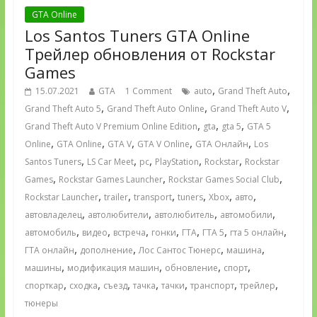
GTA Online
Los Santos Tuners GTA Online
Трейлер обновления от Rockstar
Games
,
,
15.07.2021
GTA
1 Comment
auto
Grand Theft Auto
,
,
,
Grand Theft Auto 5
Grand Theft Auto Online
Grand Theft Auto V
,
,
,
Grand Theft Auto V Premium Online Edition
gta
gta 5
GTA 5
,
,
,
,
,
Online
GTA Online
GTA V
GTA V Online
GTA Онлайн
Los
,
,
,
,
,
Santos Tuners
LS Car Meet
pc
PlayStation
Rockstar
Rockstar
,
,
,
Games
Rockstar Games Launcher
Rockstar Games Social Club
,
,
,
,
,
,
Rockstar Launcher
trailer
transport
tuners
Xbox
авто
,
,
,
,
автовладелец
автолюбители
автолюбитель
автомобили
,
,
,
,
,
,
,
автомобиль
видео
встреча
гонки
ГТА
ГТА 5
гта 5 онлайн
,
,
,
,
ГТА онлайн
дополнение
Лос Сантос Тюнерс
машина
,
,
,
,
машины
модификация машин
обновление
спорт
,
,
,
,
,
,
,
спорткар
сходка
съезд
тачка
тачки
транспорт
трейлер
тюнеры