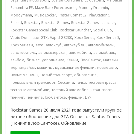
Legendary Motorsport
Los Santos Tuners
LS Customs
Maibatsu
,
,
,
Penumbra FF
Maze Bank Foreclosures
Monday Dreamin
,
,
,
,
Moodymann
Music Locker
Pfister Comet S2
PlayStation 5
,
,
,
,
Raised
Rockstar
Rockstar Games
Rockstar Games Launcher
,
,
,
Rockstar Games Social Club
Rockstar Launcher
Social Club
,
,
,
,
Vapid Dominator GTX
Vapid GB200
Xbox Series
Xbox Series S
,
,
,
,
,
Xbox Series X
авто
автоклуб
автоклуб ЛС
автолюбители
,
,
,
,
автолюбитель
автомастерская
автомобили
автомобиль
,
,
,
,
,
альбом
бизнес
дополнение
Кенни
Лос-Сантос
магазин
,
,
,
,
мерчандайза
машины
музыкальные флешки
новые авто
,
,
,
новые машины
новый транспорт
обновление
,
,
,
,
премиальный транспорт
Сессанта
тачки
тестовая трасса
,
,
,
тестовые автомобили
тестовый автомобиль
транспорт
,
,
,
тюнинг
Тюнинг в Лос-Сантосе
флешки
ЦУР
Rockstar Games 20 июля 2021 года выпустили крупное
летнее обновление для GTA Online Los Santos Tuners
(Тюнинг в Лос-Сантосе). Обновление