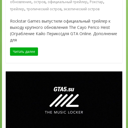
,
,
,
,
обновление
остров
официальный трейлер
Рокстар
,
,
трейлер
тропический остров
экзотический остров
Rockstar Games выпустили официальный трейлер к
выходу крупного обновления The Cayo Perico Heist
(Ограбление Кайо Перико)для GTA Online. Дополнение
для
Читать далее