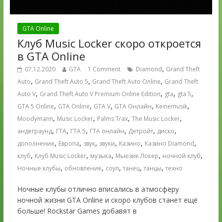
GTA Online
Клуб Music Locker скоро откроется
в GTA Online
,
07.12.2020
GTA
1 Comment
Diamond
Grand Theft
,
,
,
Auto
Grand Theft Auto 5
Grand Theft Auto Online
Grand Theft
,
,
,
,
Auto V
Grand Theft Auto V Premium Online Edition
gta
gta 5
,
,
,
,
,
GTA 5 Online
GTA Online
GTA V
GTA Онлайн
Keinemusik
,
,
,
,
Moodymann
Music Locker
Palms Trax
The Music Locker
,
,
,
,
,
,
андеграунд
ГТА
ГТА 5
ГТА онлайн
Детройт
диско
,
,
,
,
,
,
дополнение
Европа
звук
звуки
Казино
Казино Diamond
,
,
,
,
,
клуб
Клуб Music Locker
музыка
Мьюзик Локер
ночной клуб
,
,
,
,
,
Ночные клубы
обновление
соул
танец
танцы
техно
Ночные клубы отлично вписались в атмосферу
ночной жизни GTA Online и скоро клубов станет ещё
больше! Rockstar Games добавят в