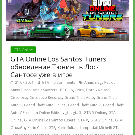
GTA Online
GTA Online Los Santos Tuners
обновление Тюнинг в Лос-
Сантосе уже в игре
,
21.07.2021
GTA
0 Comments
Annis Elegy Retro
,
,
,
,
,
Annis Euros
Annis Savestra
BF Club
Born
Born x Raised
,
,
,
Circoloco
CircoLoco Records
Grand Theft Auto
Grand Theft
,
,
,
Auto 5
Grand Theft Auto Online
Grand Theft Auto V
Grand Theft
,
,
,
,
Auto V Premium Online Edition
gta
gta 5
GTA 5 Online
GTA
,
,
,
,
Online
GTA Online Los Santos Tuners
GTA V
GTA V Online
GTA
,
,
,
,
Онлайн
Karin Calico GTF
Karin Sultan
Lampadati Michelli GT
,
,
,