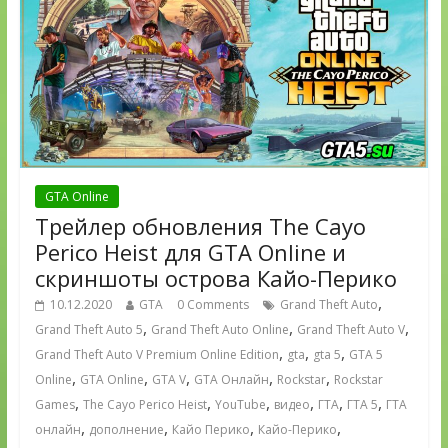
GTA Online
Трейлер обновления The Cayo
Perico Heist для GTA Online и
скриншоты острова Кайо-Перико
,
10.12.2020
GTA
0 Comments
Grand Theft Auto
,
,
,
Grand Theft Auto 5
Grand Theft Auto Online
Grand Theft Auto V
,
,
,
Grand Theft Auto V Premium Online Edition
gta
gta 5
GTA 5
,
,
,
,
,
Online
GTA Online
GTA V
GTA Онлайн
Rockstar
Rockstar
,
,
,
,
,
,
Games
The Cayo Perico Heist
YouTube
видео
ГТА
ГТА 5
ГТА
,
,
,
,
онлайн
дополнение
Кайо Перико
Кайо-Перико