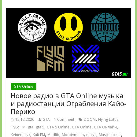
GTA Online
Новое радио в GTA Online музыка
и радиостанции Ограбления Кайо-
Перико
,
,
12.12.2020
GTA
1 Comment
DOOM
Flying Lotus
,
,
,
,
,
,
FlyLo FM
gta
gta 5
GTA 5 Online
GTA Online
GTA Онлайн
,
,
,
,
,
,
Keinemusik
Kult FM
Madlib
Moodymann
music
Music Locker