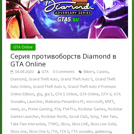
GTA Online
Серия противоборств Diamond в
GTA Online
,
,
04.09.2020
GTA
0 Comments
Bikers
Casino
,
,
,
Diamond
Grand Theft Auto
Grand Theft Auto 5
Grand Theft
,
,
Auto Online
Grand Theft Auto V
Grand Theft Auto V Premium
,
,
,
,
,
,
Online Edition
gta
gta 5
GTA 5 Online
GTA Online
GTA V
GTA
,
,
,
,
,
Онлайн
Launcher
Maibatsu Penumbra FF
microsoft
MSFT
,
,
,
,
,
,
news
pc
Prime Gaming
PS4
PS4 Pro
Rockstar Games
Rockstar
,
,
,
,
,
Games Launcher
Rockstar North
Social Club
Sony
Take Two
,
,
,
,
,
Take-Two Interactive
TTWO
Xbox
Xbox LIVE
Xbox Live Gold
,
,
,
,
,
,
Xbox one
Xbox One X
ГТА
ГТА 5
ГТА онлайн
даймонд