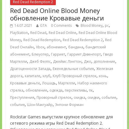
Red Dead Redemption 2
Red Dead Online Blood Money
обновление Кровавые деньги
,
,
14.07.2021
GTA
0 Comments
Blood Money
pc
,
,
,
PlayStation
Red Dead
Red Dead Online
Red Dead Online Blood
,
,
,
Money
Red Dead Redemption
Red Dead Redemption 2
Red
,
,
,
,
Dead Онлайн
Xbox
абонемент
бандана
бандитский
,
,
,
,
абонемент
Блюуотер
Гарриет
Гарриет Дэвенпорт
Гвидо
,
,
,
,
,
Мартелли
Джеб Фелпс
Джеймс Лэнгтон
Джо
дополнение
,
,
Драгоценности Запада
Еженедельные события
Железная
,
,
,
,
,
дорога
капитале
клуб
Клуб Проворный стрелок
конь
,
,
,
Кровавые деньги
Лошадь
Мартелли
Набор наемного
,
,
,
,
,
стрелка
обновление
одежда
перспективы
пк
,
,
,
,
,
Преступления
Проворный стрелок
скидка
скидки
событие
,
,
события
Шон Макгуайр
Энтони Форман
Rockstar Games выпустили крупное обновление для
сетевого режима игры Red Dead Redemption 2.