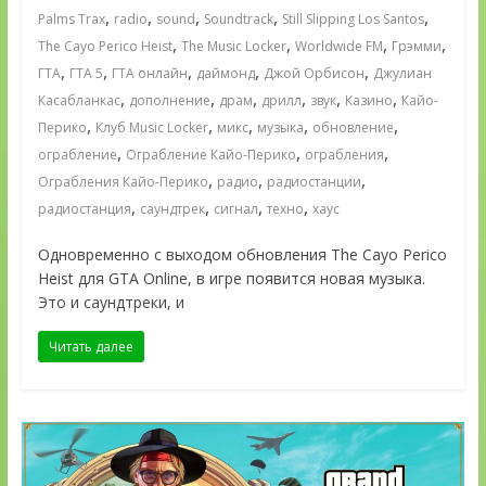
,
,
,
,
,
Palms Trax
radio
sound
Soundtrack
Still Slipping Los Santos
,
,
,
,
The Cayo Perico Heist
The Music Locker
Worldwide FM
Грэмми
,
,
,
,
,
ГТА
ГТА 5
ГТА онлайн
даймонд
Джой Орбисон
Джулиан
,
,
,
,
,
,
Касабланкас
дополнение
драм
дрилл
звук
Казино
Кайо-
,
,
,
,
,
Перико
Клуб Music Locker
микс
музыка
обновление
,
,
,
ограбление
Ограбление Кайо-Перико
ограбления
,
,
,
Ограбления Кайо-Перико
радио
радиостанции
,
,
,
,
радиостанция
саундтрек
сигнал
техно
хаус
Одновременно с выходом обновления The Cayo Perico
Heist для GTA Online, в игре появится новая музыка.
Это и саундтреки, и
Читать далее