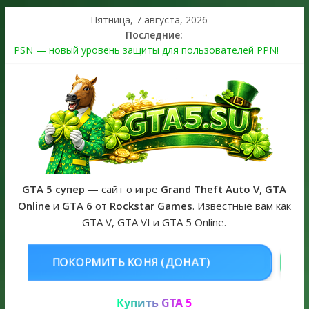
Пятница, 7 августа, 2026
Последние:
PSN — новый уровень защиты для пользователей PPN!
Теперь в каждой подписке
The Kortz Center Heist выйдет в GTA Online уже 14 июля
Регистрация в Rockstar Games Social Club ошибка #1.500.7:
как зарегистрировать аккаунт и войти без проблем в 2026
году
Получайте особые награды в GTA Online по программе
Fine Art Collector
GTA 6 официальная обложка игры и Предзаказ Grand Theft
Auto VI
GTA 5 супер
— сайт о игре
Grand Theft Auto V
,
GTA
Online
и
GTA 6
от
Rockstar Games
. Известные вам как
GTA V, GTA VI и GTA 5 Online.
НЯ (ДОНАТ)
КУПИТЬ GTA 5 ONLI
Купить GTA 5