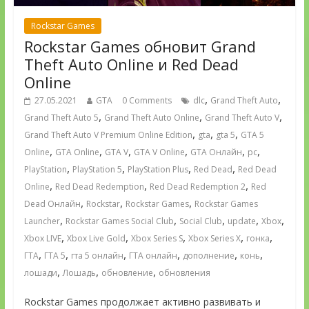
Rockstar Games
Rockstar Games обновит Grand
Theft Auto Online и Red Dead
Online
,
,
27.05.2021
GTA
0 Comments
dlc
Grand Theft Auto
,
,
,
Grand Theft Auto 5
Grand Theft Auto Online
Grand Theft Auto V
,
,
,
Grand Theft Auto V Premium Online Edition
gta
gta 5
GTA 5
,
,
,
,
,
,
Online
GTA Online
GTA V
GTA V Online
GTA Онлайн
pc
,
,
,
,
PlayStation
PlayStation 5
PlayStation Plus
Red Dead
Red Dead
,
,
,
Online
Red Dead Redemption
Red Dead Redemption 2
Red
,
,
,
Dead Онлайн
Rockstar
Rockstar Games
Rockstar Games
,
,
,
,
,
Launcher
Rockstar Games Social Club
Social Club
update
Xbox
,
,
,
,
,
Xbox LIVE
Xbox Live Gold
Xbox Series S
Xbox Series X
гонка
,
,
,
,
,
,
ГТА
ГТА 5
гта 5 онлайн
ГТА онлайн
дополнение
конь
,
,
,
лошади
Лошадь
обновление
обновления
Rockstar Games продолжает активно развивать и