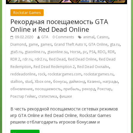
Rockstar Games
Рекордная посещаемость GTA
Online и Red Dead Online
,
,
09.02.2020
GTA
0 Comments
animal
Casino
,
,
,
,
,
,
Diamond
game
games
Grand Theft Auto V
GTA Online
gta.ru
,
,
,
,
,
,
,
,
gta5.ru
gtaonline.ru
gtaonline.su
Horse
pc
PS4
RDO
RDR
,
,
,
,
,
RDR 2
rdr.ru
rdr2.ru
Red Dead
Red Dead Online
Red Dead
,
,
,
Redemption
Red Dead Redemption 2
Red Dead Онлайн
,
,
,
,
reddeadonline
rock
rockstargames.com
rockstargames.ru
,
,
,
,
,
,
,
stallion
stud
Xbox one
бонусы
даймонд
Казино
награды
,
,
,
,
,
обновление
посещаемость
прибыль
рекорд
Рокстар
,
,
Рокстар Геймс
статистика
фишки
В честь рекордной посещаемости сетевых режимов
игр GTA Online и Red Dead Online, Rockstar Games
решили отблагодарить игроков бонусами и