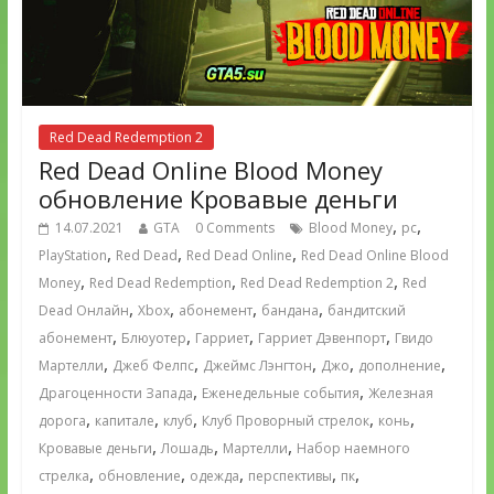
Red Dead Redemption 2
Red Dead Online Blood Money
обновление Кровавые деньги
,
,
14.07.2021
GTA
0 Comments
Blood Money
pc
,
,
,
PlayStation
Red Dead
Red Dead Online
Red Dead Online Blood
,
,
,
Money
Red Dead Redemption
Red Dead Redemption 2
Red
,
,
,
,
Dead Онлайн
Xbox
абонемент
бандана
бандитский
,
,
,
,
абонемент
Блюуотер
Гарриет
Гарриет Дэвенпорт
Гвидо
,
,
,
,
,
Мартелли
Джеб Фелпс
Джеймс Лэнгтон
Джо
дополнение
,
,
Драгоценности Запада
Еженедельные события
Железная
,
,
,
,
,
дорога
капитале
клуб
Клуб Проворный стрелок
конь
,
,
,
Кровавые деньги
Лошадь
Мартелли
Набор наемного
,
,
,
,
,
стрелка
обновление
одежда
перспективы
пк