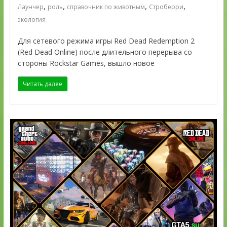
,
,
,
,
Лаунчер
роль
справочник по животным
Строберри
экология
Для сетевого режима игры Red Dead Redemption 2
(Red Dead Online) после длительного перерыва со
стороны Rockstar Games, вышло новое
Читать далее