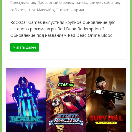
,
,
,
,
,
Преступления
Проворный стрелок
скидка
скидки
событие
,
,
события
Шон Макгуайр
Энтони Форман
Rockstar Games выпустили крупное обновление для
сетевого режима игры Red Dead Redemption 2.
Обновление под названием Red Dead Online Blood
Читать далее