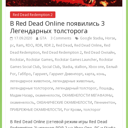
Red Dead Redemption 2
В Red Dead Online появились 3
Легендарных толсторога
,
,
17.09.2020
GTA
3 Comments
Google Stadia
Horse
,
,
,
,
,
,
,
pc
Ram
RDO
RDR
RDR 2
Red Dead
Red Dead Online
Red
,
,
,
Dead Redemption
Red Dead Redemption 2
Red Dead Онлайн
,
,
,
Rockstar
Rockstar Games
Rockstar Games Launcher
Rockstar
,
,
,
,
,
Games Social Club
Social Club
Stadia
stallion
Xbox one
Белый
,
,
,
,
,
,
Рог
Габбро
Гарриет
Гарриет Дэвенпорт
карта
конь
,
,
легендарное животное
легендарные животные
,
,
,
легендарные толстороги
легендарный толсторог
Лошадь
,
,
,
Мадам Назар
окаменелости
ОКАМЕНЕЛОСТИ МЕГАФАУНЫ
,
,
,
окаменелость
ОКЕАНИЧЕСКИЕ ОКАМЕНЕЛОСТИ
Пеннингтон
,
,
ПРИБРЕЖНЫЕ ОКАМЕНЕЛОСТИ
Рог Крови
толсторог
В Red Dead Online (сетевой режим игры Red Dead
Redemption 2) игроков RDR 2 на Xbox One, PC и Stadia