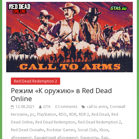
Red Dead Redemption 2
Режим «К оружию» в Red Dead
Online
,
12.08.2021
GTA
0 Comments
call to arms
Cornwall
,
,
,
,
,
,
,
Kerosene
pc
PlayStation
RDO
RDR
RDR 2
Red Dead
Red
,
,
,
Dead Online
Red Dead Redemption
Red Dead Redemption 2
,
,
,
,
Red Dead Онлайн
Rockstar Games
Social Club
Xbox
,
,
,
,
абонемент
бандитский абонемент
банкноты
бар