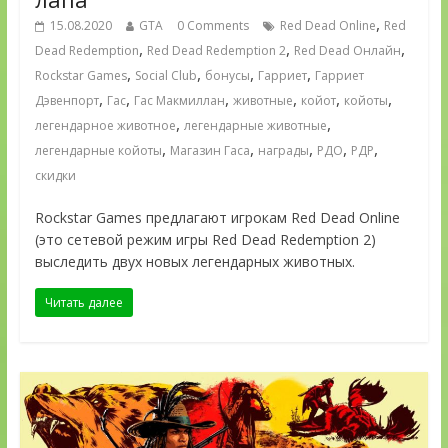
,
15.08.2020
GTA
0 Comments
Red Dead Online
Red
,
,
,
Dead Redemption
Red Dead Redemption 2
Red Dead Онлайн
,
,
,
,
Rockstar Games
Social Club
бонусы
Гарриет
Гарриет
,
,
,
,
,
,
Дэвенпорт
Гас
Гас Макмиллан
животные
койот
койоты
,
,
легендарное животное
легендарные животные
,
,
,
,
,
легендарные койоты
Магазин Гаса
награды
РДО
РДР
скидки
Rockstar Games предлагают игрокам Red Dead Online
(это сетевой режим игры Red Dead Redemption 2)
выследить двух новых легендарных животных.
Читать далее