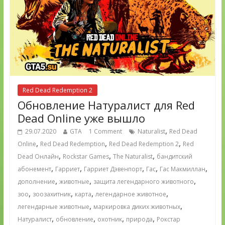
Red Dead Redemption 2
Обновление Натуралист для Red
Dead Online уже вышло
,
29.07.2020
GTA
1 Comment
Naturalist
Red Dead
,
,
,
Online
Red Dead Redemption
Red Dead Redemption 2
Red
,
,
,
Dead Онлайн
Rockstar Games
The Naturalist
бандитский
,
,
,
,
,
абонемент
Гарриет
Гарриет Дэвенпорт
Гас
Гас Макмиллан
,
,
,
дополнение
животные
защита легендарного животного
,
,
,
,
зоо
зоозахитник
карта
легендарное животное
,
,
легендарные животные
маркировка диких животных
,
,
,
,
Натуралист
обновление
охотник
природа
Рокстар