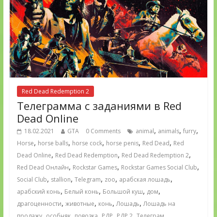
Red Dead Redemption 2
Телеграмма с заданиями в Red
Dead Online
,
,
,
18.02.2021
GTA
0 Comments
animal
animals
furry
,
,
,
,
,
Horse
horse balls
horse cock
horse penis
Red Dead
Red
,
,
,
Dead Online
Red Dead Redemption
Red Dead Redemption 2
,
,
,
Red Dead Онлайн
Rockstar Games
Rockstar Games Social Club
,
,
,
,
,
Social Club
stallion
Telegram
zoo
арабская лошадь
,
,
,
,
арабский конь
Белый конь
Большой куш
дом
,
,
,
,
драгоценности
животные
конь
Лошадь
Лошадь на
,
,
,
,
,
,
продажу
особняк
повозка
РДР
РДР 2
Телеграм