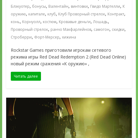
,
,
,
,
,
Блэкуотер
бонусы
Валентайн
винтовки
Гвидо Мартелли
К
,
,
,
,
,
оружию
капитале
клуб
Клуб Проворный стрелок
Контракт
,
,
,
,
,
конь
Корнуолл
костюм
Кровавые деньги
Лошадь
,
,
,
,
Проворный стрелок
ранчо Макфарлейнов
самогон
скидки
,
,
Строберри
Форт-Мерсер
хижина
Rockstar Games приготовили игрокам сетевого
режима игры Red Dead Redemption 2 (Red Dead Online)
новый режим сражения «К оружию» ,
Читать далее