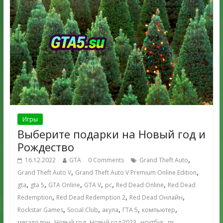
Игры
Выберите подарки на Новый год и
Рождество
,
16.12.2022
GTA
0 Comments
Grand Theft Auto
,
,
Grand Theft Auto V
Grand Theft Auto V Premium Online Edition
,
,
,
,
,
,
gta
gta 5
GTA Online
GTA V
pc
Red Dead Online
Red Dead
,
,
,
Redemption
Red Dead Redemption 2
Red Dead Онлайн
,
,
,
,
,
Rockstar Games
Social Club
акула
ГТА 5
компьютер
,
,
,
,
,
мегалодон
Новый год
Новый год 2023
ноутбук
пк