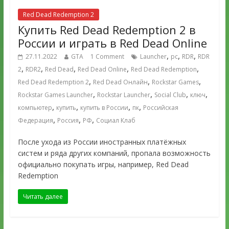
Red Dead Redemption 2
Купить Red Dead Redemption 2 в
России и играть в Red Dead Online
,
,
,
27.11.2022
GTA
1 Comment
Launcher
pc
RDR
RDR
,
,
,
,
,
2
RDR2
Red Dead
Red Dead Online
Red Dead Redemption
,
,
,
Red Dead Redemption 2
Red Dead Онлайн
Rockstar Games
,
,
,
,
Rockstar Games Launcher
Rockstar Launcher
Social Club
ключ
,
,
,
,
компьютер
купить
купить в России
пк
Российская
,
,
,
Федерация
Россия
РФ
Социал Клаб
После ухода из России иностранных платёжных
систем и ряда других компаний, пропала возможность
официально покупать игры, например, Red Dead
Redemption
Читать далее