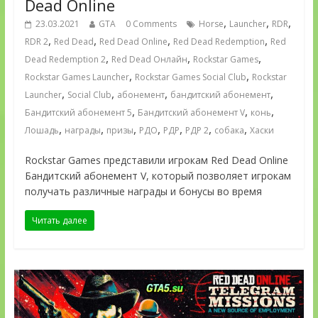
Dead Online
,
,
,
23.03.2021
GTA
0 Comments
Horse
Launcher
RDR
,
,
,
,
RDR 2
Red Dead
Red Dead Online
Red Dead Redemption
Red
,
,
,
Dead Redemption 2
Red Dead Онлайн
Rockstar Games
,
,
Rockstar Games Launcher
Rockstar Games Social Club
Rockstar
,
,
,
,
Launcher
Social Club
абонемент
бандитский абонемент
,
,
,
Бандитский абонемент 5
Бандитский абонемент V
конь
,
,
,
,
,
,
,
Лошадь
награды
призы
РДО
РДР
РДР 2
собака
Хаски
Rockstar Games представили игрокам Red Dead Online
Бандитский абонемент V, который позволяет игрокам
получать различные награды и бонусы во время
Читать далее