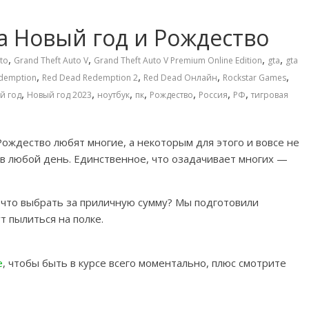
а Новый год и Рождество
,
,
,
,
to
Grand Theft Auto V
Grand Theft Auto V Premium Online Edition
gta
gta
,
,
,
,
demption
Red Dead Redemption 2
Red Dead Онлайн
Rockstar Games
,
,
,
,
,
,
,
й год
Новый год 2023
ноутбук
пк
Рождество
Россия
РФ
тигровая
Рождество любят многие, а некоторым для этого и вовсе не
в любой день. Единственное, что озадачивает многих —
и что выбрать за приличную сумму? Мы подготовили
т пылиться на полке.
e
, чтобы быть в курсе всего моментально, плюс смотрите