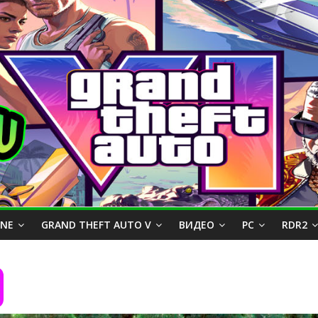
INE
GRAND THEFT AUTO V
ВИДЕО
PC
RDR2