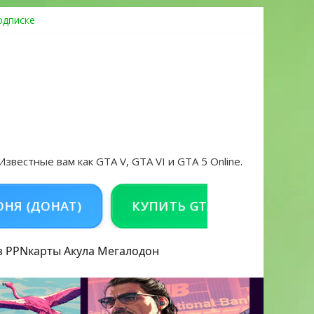
одписке
ровать аккаунт и войти без проблем в 2026 году
 Известные вам как GTA V, GTA VI и GTA 5 Online.
АТ)
КУПИТЬ GTA 5 ONLINE НА PC
з PPN
карты Акула
Мегалодон