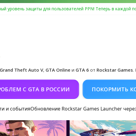
ый уровень защиты для пользователей PPN! Теперь в каждой п
Center Heist выйдет в GTA Online уже 14 июля
я в Rockstar Games Social Club ошибка #1.500.7: как зарегистри
особые награды в GTA Online по программе Fine Art Collector
циальная обложка игры и Предзаказ Grand Theft Auto VI
Grand Theft Auto V
,
GTA Online
и
GTA 6
от
Rockstar Games
.
 GTA В РОССИИ
ПОКОРМИТЬ КОНЯ (ДОН
ти и события
Обновление Rockstar Games Launcher чере