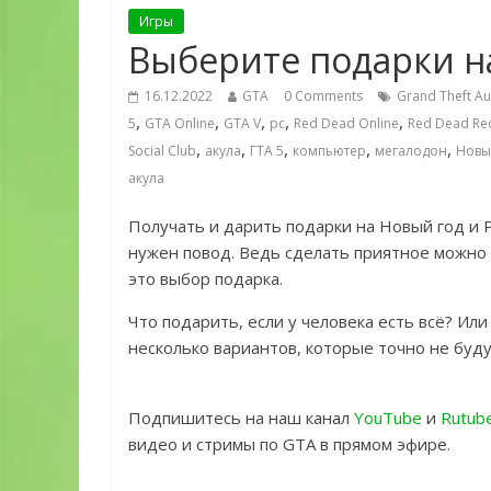
Игры
Выберите подарки н
16.12.2022
GTA
0 Comments
Grand Theft Au
,
,
,
,
,
5
GTA Online
GTA V
pc
Red Dead Online
Red Dead Re
,
,
,
,
,
Social Club
акула
ГТА 5
компьютер
мегалодон
Новы
акула
Получать и дарить подарки на Новый год и 
нужен повод. Ведь сделать приятное можно 
это выбор подарка.
Что подарить, если у человека есть всё? Ил
несколько вариантов, которые точно не буду
Подпишитесь на наш канал
YouTube
и
Rutub
видео и стримы по GTA в прямом эфире.