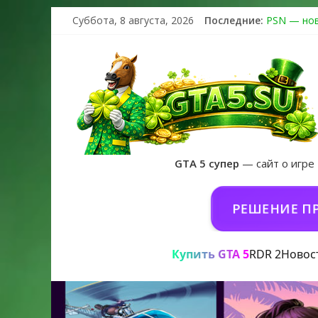
Суббота, 8 августа, 2026
Последние:
PSN — нов
The Kortz 
Регистраци
Получайте 
GTA 6 офи
GTA 5 супер
— сайт о игре
TA 5 ONLINE НА PC
РЕШЕНИЕ ПРОБЛЕМ С
Купить GTA 5
RDR 2
Новос