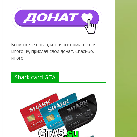
Вы можете погладить и покормить коня
Игогошу, прислав свой донат. Спасибо.
Игого!
Shark card GTA