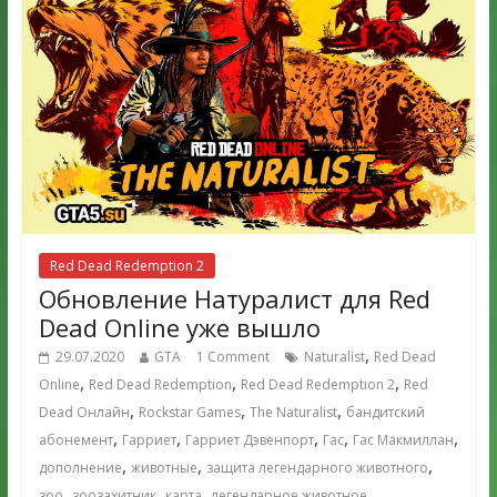
Red Dead Redemption 2
Обновление Натуралист для Red
Dead Online уже вышло
,
29.07.2020
GTA
1 Comment
Naturalist
Red Dead
,
,
,
Online
Red Dead Redemption
Red Dead Redemption 2
Red
,
,
,
Dead Онлайн
Rockstar Games
The Naturalist
бандитский
,
,
,
,
,
абонемент
Гарриет
Гарриет Дэвенпорт
Гас
Гас Макмиллан
,
,
,
дополнение
животные
защита легендарного животного
,
,
,
,
зоо
зоозахитник
карта
легендарное животное