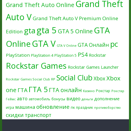
Grand Theft
Grand Theft Auto Online
Auto V
Grand Theft Auto V Premium Online
gta 5
GTA
gta
GTA 5 Online
Edition
GTA V
Online
pc
GTA Онлайн
GTA V Online
PS4
PlayStation
Rockstar
PlayStation 4
PlayStation 5
Rockstar Games
Rockstar Games Launcher
Social Club
Xbox
Xbox
Rockstar Games Social Club
RP
ГТА 5
one
ГТА онлайн
ГТА
Рокстар
Казино
Рокстар
авто
видео
дополнение
бонусы
автомобиль
Геймс
деньги
обновление
машина
игра
пк
праздник
противоборство
скидки
транспорт