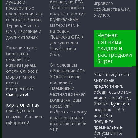
без неё, но ГТА
лучшие и
игрового
Плюс позволяет
проверенные
сообщества GTA
получать доступ
предложения для
5 супер.
к уникальным
отдыха в России,
материалам и
Турции, Египте,
наградам.
ОАЭ, Таиланде и
Чёрная
Подписка GTA +
других странах.
пятница
доступна для
скидки и
Горящие туры,
PlayStation и
билеты на
распродажи
Xbox.
самолёт по
Super
В последнем
низким ценам,
обновлении GTA
отели близко к
У нас всегда есть
5 Online в игре
морю и много
выгодные
появились
всего
предложения.
Наёмники и
интересного.
Убедитесь в этом
частная военная
Смотрите!
лично. Новый год
компания. Вам
близко.
Купите
в
Карта UnionPay
предстоит
подарок ГТА 5
пригодится в
выбрать сторону
для ПК и
отпуске. Спешите
и разобраться с
получите
оформить!
возросшей силой
премиальные
ЧВК.
бонусы в ГТА