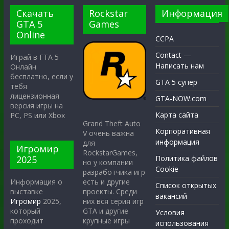
Скачать
Rockstar
Информация
GTA 5
Games
Online
CCPA
Contact —
Играй в ГТА 5
Написать нам
Онлайн
бесплатно, если у
GTA 5 супер
тебя
лицензионная
GTA-NOW.com
версия игры на
Карта сайта
PC, PS или Xbox
Grand Theft Auto
Корпоративная
V очень важна
информация
для
Игромир
RockstarGames,
2025
Политика файлов
но у компании
Cookie
разработчика игр
есть и другие
Информация о
Список открытых
проекты. Среди
выставке
вакансий
них вся серия игр
Игромир
2025,
GTA и другие
который
Условия
крупные игры
проходит
использования