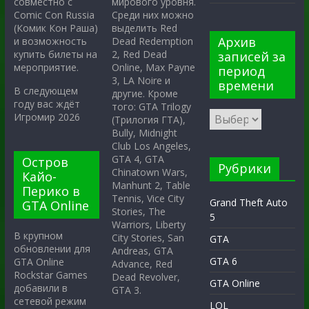
мирового уровня.
совместно с
Среди них можно
Comic Con Russia
выделить Red
(Комик Кон Раша)
Архив
Dead Redemption
и возможность
2, Red Dead
купить билеты на
записей за
Online, Max Payne
мероприятие.
период
3, LA Noire и
времени
В следующем
другие. Кроме
году вас ждёт
того: GTA Trilogy
Игромир 2026
(Трилогия ГТА),
Bully, Midnight
Club Los Angeles,
GTA 4, GTA
Остров
Рубрики
Chinatown Wars,
Кайо-
Manhunt 2, Table
Перико в
Tennis, Vice City
Grand Theft Auto
GTA Online
Stories, The
5
Warriors, Liberty
В крупном
City Stories, San
GTA
обновлении для
Andreas, GTA
GTA 6
GTA Online
Advance, Red
Rockstar Games
Dead Revolver,
GTA Online
добавили в
GTA 3.
сетевой режим
LOL