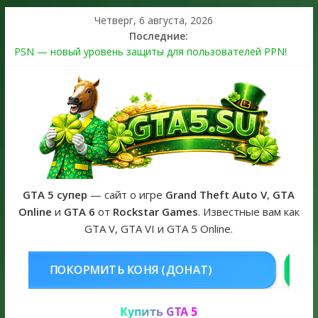
Четверг, 6 августа, 2026
Последние:
PSN — новый уровень защиты для пользователей PPN!
Теперь в каждой подписке
The Kortz Center Heist выйдет в GTA Online уже 14 июля
Регистрация в Rockstar Games Social Club ошибка #1.500.7:
как зарегистрировать аккаунт и войти без проблем в 2026
году
Получайте особые награды в GTA Online по программе
Fine Art Collector
GTA 6 официальная обложка игры и Предзаказ Grand Theft
Auto VI
GTA 5 супер
— сайт о игре
Grand Theft Auto V
,
GTA
Online
и
GTA 6
от
Rockstar Games
. Известные вам как
GTA V, GTA VI и GTA 5 Online.
 (ДОНАТ)
КУПИТЬ GTA 5 ONLINE
Купить GTA 5