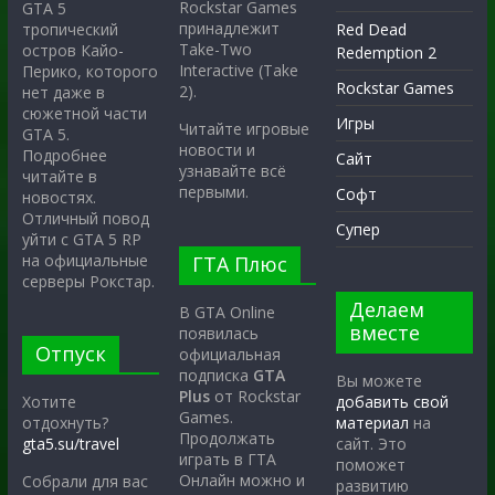
Rockstar Games
GTA 5
принадлежит
тропический
Red Dead
Take-Two
остров Кайо-
Redemption 2
Interactive (Take
Перико, которого
Rockstar Games
2).
нет даже в
сюжетной части
Игры
Читайте игровые
GTA 5.
новости и
Подробнее
Сайт
узнавайте всё
читайте в
первыми.
Софт
новостях.
Отличный повод
Супер
уйти с GTA 5 RP
на официальные
ГТА Плюс
серверы Рокстар.
Делаем
В GTA Online
вместе
появилась
Отпуск
официальная
подписка
GTA
Вы можете
Plus
от Rockstar
Хотите
добавить свой
Games.
отдохнуть?
материал
на
Продолжать
gta5.su/travel
сайт. Это
играть в ГТА
поможет
Онлайн можно и
Собрали для вас
развитию