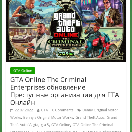
GTA Online
GTA Online The Criminal
Enterprises обновление
Преступные организации для ГТА
Онлайн
22.07.2022
GTA
0 Comments
Benny Original Motor
,
,
,
Works
Benny's Original Motor Works
Grand Theft Auto
Grand
,
,
,
,
Theft Auto V
gta
gta 5
GTA Online
GTA Online The Criminal
,
,
,
,
,