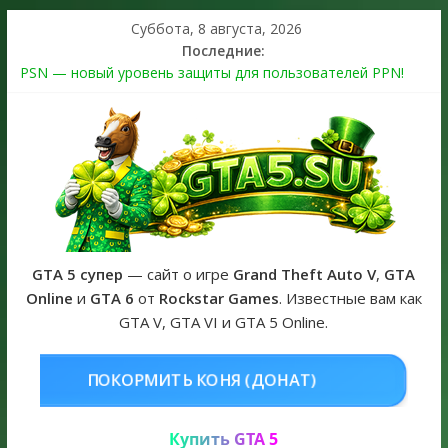
Суббота, 8 августа, 2026
Последние:
PSN — новый уровень защиты для пользователей PPN!
Теперь в каждой подписке
The Kortz Center Heist выйдет в GTA Online уже 14 июля
Регистрация в Rockstar Games Social Club ошибка #1.500.7:
как зарегистрировать аккаунт и войти без проблем в 2026
году
Получайте особые награды в GTA Online по программе
Fine Art Collector
GTA 6 официальная обложка игры и Предзаказ Grand Theft
Auto VI
GTA 5 супер
— сайт о игре
Grand Theft Auto V
,
GTA
Online
и
GTA 6
от
Rockstar Games
. Известные вам как
GTA V, GTA VI и GTA 5 Online.
НЯ (ДОНАТ)
КУПИТЬ GTA 5 ONL
Купить GTA 5