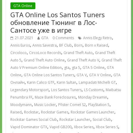
GTA Online
GTA Online Los Santos Tuners
обновление Тюнинг в Лос-
Сантосе уже в игре
,
21.07.2021
GTA
0 Comments
Annis Elegy Retro
,
,
,
,
,
Annis Euros
Annis Savestra
BF Club
Born
Born x Raised
,
,
,
Circoloco
CircoLoco Records
Grand Theft Auto
Grand Theft
,
,
,
Auto 5
Grand Theft Auto Online
Grand Theft Auto V
Grand Theft
,
,
,
,
Auto V Premium Online Edition
gta
gta 5
GTA 5 Online
GTA
,
,
,
,
Online
GTA Online Los Santos Tuners
GTA V
GTA V Online
GTA
,
,
,
,
Онлайн
Karin Calico GTF
Karin Sultan
Lampadati Michelli GT
,
,
,
Legendary Motorsport
Los Santos Tuners
LS Customs
Maibatsu
,
,
,
Penumbra FF
Maze Bank Foreclosures
Monday Dreamin
,
,
,
,
Moodymann
Music Locker
Pfister Comet S2
PlayStation 5
,
,
,
,
Raised
Rockstar
Rockstar Games
Rockstar Games Launcher
,
,
,
Rockstar Games Social Club
Rockstar Launcher
Social Club
,
,
,
,
Vapid Dominator GTX
Vapid GB200
Xbox Series
Xbox Series S