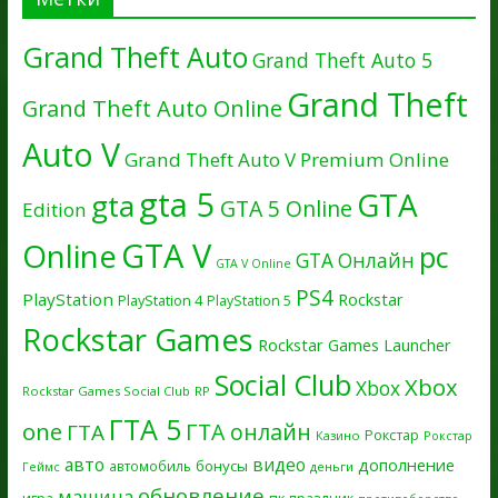
Grand Theft Auto
Grand Theft Auto 5
Grand Theft
Grand Theft Auto Online
Auto V
Grand Theft Auto V Premium Online
gta 5
GTA
gta
GTA 5 Online
Edition
GTA V
Online
pc
GTA Онлайн
GTA V Online
PS4
PlayStation
Rockstar
PlayStation 4
PlayStation 5
Rockstar Games
Rockstar Games Launcher
Social Club
Xbox
Xbox
Rockstar Games Social Club
RP
ГТА 5
one
ГТА онлайн
ГТА
Рокстар
Казино
Рокстар
авто
видео
дополнение
бонусы
автомобиль
Геймс
деньги
обновление
машина
игра
пк