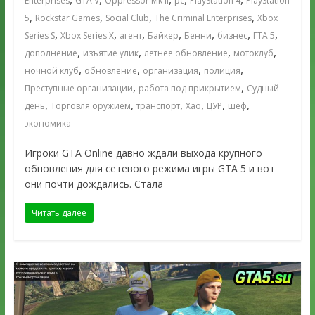
Enterprises
GTA V
Oppressor Mk II
pc
PlayStation 4
PlayStation
,
,
,
,
5
Rockstar Games
Social Club
The Criminal Enterprises
Xbox
,
,
,
,
,
,
,
Series S
Xbox Series X
агент
Байкер
Бенни
бизнес
ГТА 5
,
,
,
,
дополнение
изъятие улик
летнее обновление
мотоклуб
,
,
,
,
ночной клуб
обновление
организация
полиция
,
,
Преступные организации
работа под прикрытием
Судный
,
,
,
,
,
,
день
Торговля оружием
транспорт
Хао
ЦУР
шеф
экономика
Игроки GTA Online давно ждали выхода крупного
обновления для сетевого режима игры GTA 5 и вот
они почти дождались. Стала
Читать далее