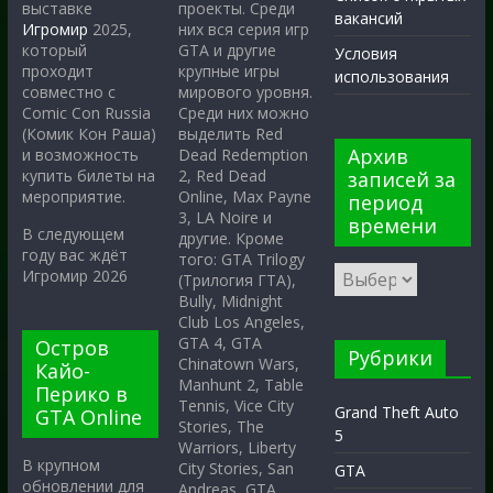
проекты. Среди
выставке
вакансий
них вся серия игр
Игромир
2025,
GTA и другие
который
Условия
крупные игры
проходит
использования
мирового уровня.
совместно с
Среди них можно
Comic Con Russia
выделить Red
(Комик Кон Раша)
Архив
Dead Redemption
и возможность
2, Red Dead
купить билеты на
записей за
Online, Max Payne
мероприятие.
период
3, LA Noire и
времени
В следующем
другие. Кроме
году вас ждёт
того: GTA Trilogy
Игромир 2026
(Трилогия ГТА),
Bully, Midnight
Club Los Angeles,
GTA 4, GTA
Остров
Рубрики
Chinatown Wars,
Кайо-
Manhunt 2, Table
Перико в
Tennis, Vice City
Grand Theft Auto
GTA Online
Stories, The
5
Warriors, Liberty
В крупном
City Stories, San
GTA
обновлении для
Andreas, GTA