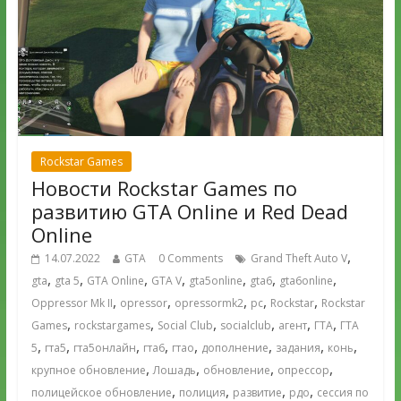
Rockstar Games
Новости Rockstar Games по
развитию GTA Online и Red Dead
Online
,
14.07.2022
GTA
0 Comments
Grand Theft Auto V
,
,
,
,
,
,
,
gta
gta 5
GTA Online
GTA V
gta5online
gta6
gta6online
,
,
,
,
,
Oppressor Mk II
opressor
opressormk2
pc
Rockstar
Rockstar
,
,
,
,
,
,
Games
rockstargames
Social Club
socialclub
агент
ГТА
ГТА
,
,
,
,
,
,
,
,
5
гта5
гта5онлайн
гта6
гтао
дополнение
задания
конь
,
,
,
,
крупное обновление
Лошадь
обновление
опрессор
,
,
,
,
полицейское обновление
полиция
развитие
рдо
сессия по