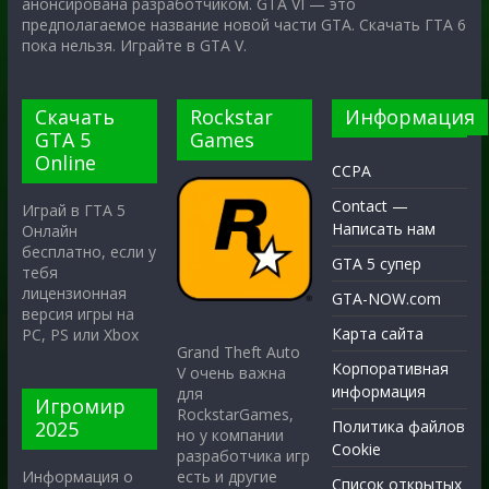
анонсирована разработчиком. GTA VI — это
предполагаемое название новой части GTA. Скачать ГТА 6
пока нельзя. Играйте в GTA V.
Скачать
Rockstar
Информация
GTA 5
Games
Online
CCPA
Contact —
Играй в ГТА 5
Написать нам
Онлайн
бесплатно, если у
GTA 5 супер
тебя
лицензионная
GTA-NOW.com
версия игры на
Карта сайта
PC, PS или Xbox
Grand Theft Auto
Корпоративная
V очень важна
информация
для
Игромир
RockstarGames,
2025
Политика файлов
но у компании
Cookie
разработчика игр
есть и другие
Информация о
Список открытых