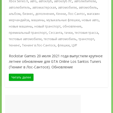
,
,
,
,
,
Xbox Series X
авто
автоклуб
автоклуб ЛС
автолюбители
,
,
,
,
автолюбитель
автомастерская
автомобили
автомобиль
,
,
,
,
,
альбом
бизнес
дополнение
Кенни
Лос-Сантос
магазин
,
,
,
,
мерчандайза
машины
музыкальные флешки
новые авто
,
,
,
новые машины
новый транспорт
обновление
,
,
,
,
премиальный транспорт
Сессанта
тачки
тестовая трасса
,
,
,
тестовые автомобили
тестовый автомобиль
транспорт
,
,
,
тюнинг
Тюнинг в Лос-Сантосе
флешки
ЦУР
Rockstar Games 20 июля 2021 года выпустили крупное
летнее обновление для GTA Online Los Santos Tuners
(Тюнинг в Лос-Сантосе). Обновление
Читать далее