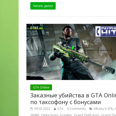
Читать далее
GTA Online
Заказные убийства в GTA Onli
по таксофону с бонусами
,
09.03.2022
GTA
0 Comments
Albany V-STR
,
,
,
,
S80RR
Dinka Sugoi
Franklin
Grand Theft Auto
Grand The