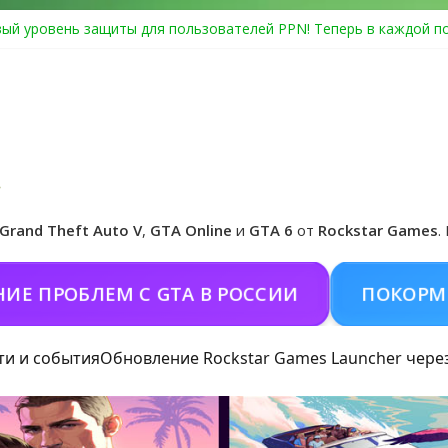
ый уровень защиты для пользователей PPN! Теперь в каждой п
Center Heist выйдет в GTA Online уже 14 июля
я в Rockstar Games Social Club ошибка #1.500.7: как зарегистри
особые награды в GTA Online по программе Fine Art Collector
иальная обложка игры и Предзаказ Grand Theft Auto VI
Grand Theft Auto V
,
GTA Online
и
GTA 6
от
Rockstar Games
.
ЛЕМ С GTA В РОССИИ
ПОКОРМИТЬ КОНЯ
ти и события
Обновление Rockstar Games Launcher чере