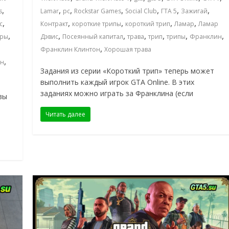
,
,
,
,
,
,
,
s
Lamar
pc
Rockstar Games
Social Club
ГТА 5
Зажигай
,
,
,
,
,
с
Контракт
короткие трипы
короткий трип
Ламар
Ламар
,
,
,
,
,
,
,
ары
Дэвис
Посеянный капитал
трава
трип
трипы
Франклин
,
а
Франклин Клинтон
Хорошая трава
,
он
Задания из серии «Короткий трип» теперь может
выполнить каждый игрок GTA Online. В этих
заданиях можно играть за Франклина (если
вы
Читать далее