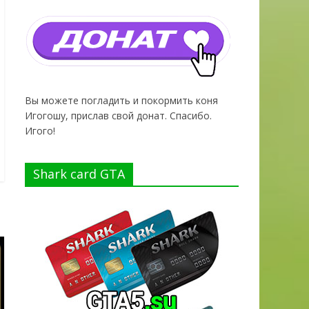
Вы можете погладить и покормить коня
Игогошу, прислав свой донат. Спасибо.
Игого!
Shark card GTA