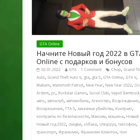
GTA Online
Начните Новый год 2022 в GT
Online с подарков и бонусов
,
02.01.2022
GTA
1 Comment
Chop
Grand Th
,
,
,
,
,
,
Auto
Grand Theft Auto V
gta
gta 5
GTA Online
GTA V
,
,
,
,
Maksim
Mammoth Patriot
New Year
New Year 2022
Oc
,
,
,
,
Ardent
pc
Rockstar Games
Social Club
Vapid Slamtruck
,
,
,
,
,
авто
автоклуб
автомобиль
Агентство
Возрождение
,
,
,
,
Воскрешение
ГТА 5
заказные убийства
Контракт
,
,
,
контракты по безопасности
Максим
машина
Новый 
,
,
,
,
,
Новый год 2022
скидки
собака
спецгруз
таксофон
,
,
,
транспорт
Франклин
Франклин Клинтон
Чоп