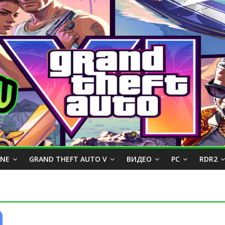
INE
GRAND THEFT AUTO V
ВИДЕО
PC
RDR2