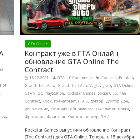
GTA Online
A
Контракт уже в ГТА Онлайн
обновление GTA Online The
Contract
eft
,
,
18.12.2021
GTA
0 Comments
Contract
Franklin
,
,
,
,
,
elot
Grand Theft Auto
Grand Theft Auto V
gta
gta 5
GTA Online
,
,
,
,
,
,
GTA V
pc
PlayStation
Rockstar Games
Social Club
The
,
,
,
,
,
,
Contract
Xbox
гранатомет
ГТА 5
доктор
Доктор Дре
,
,
,
,
дополнение
Контракт
обновление
тяжелая винтовка
,
,
,
,
год
Франклин
Франклин Клинтон
шокер
ЭМИ
Rockstar Games выпустили обновление Контракт
(The Contract) для GTA Online. Теперь, с 15 декабря