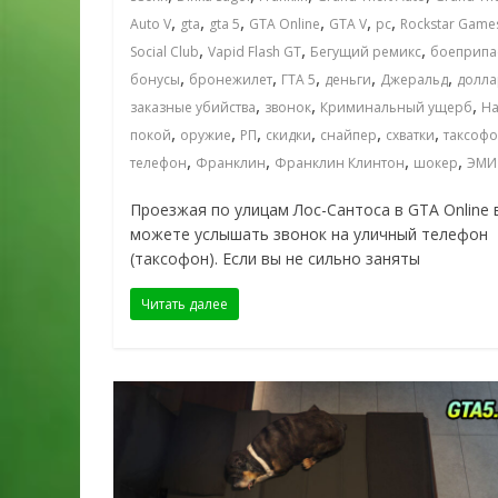
,
,
,
,
,
,
Auto V
gta
gta 5
GTA Online
GTA V
pc
Rockstar Game
,
,
,
Social Club
Vapid Flash GT
Бегущий ремикс
боеприпа
,
,
,
,
,
бонусы
бронежилет
ГТА 5
деньги
Джеральд
долл
,
,
,
заказные убийства
звонок
Криминальный ущерб
Н
,
,
,
,
,
,
покой
оружие
РП
скидки
снайпер
схватки
таксоф
,
,
,
,
телефон
Франклин
Франклин Клинтон
шокер
ЭМИ
Проезжая по улицам Лос-Сантоса в GTA Online 
можете услышать звонок на уличный телефон
(таксофон). Если вы не сильно заняты
Читать далее