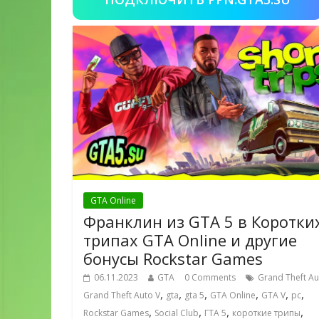
GTA Online
Франклин из GTA 5 в Коротки
трипах GTA Online и другие
бонусы Rockstar Games
06.11.2023
GTA
0 Comments
Grand Theft Au
,
,
,
,
,
,
Grand Theft Auto V
gta
gta 5
GTA Online
GTA V
pc
,
,
,
,
Rockstar Games
Social Club
ГТА 5
короткие трипы