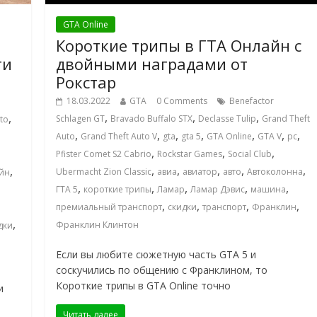
GTA Online
Короткие трипы в ГТА Онлайн с
ти
двойными наградами от
Рокстар
18.03.2022
GTA
0 Comments
Benefactor
,
,
,
,
Schlagen GT
Bravado Buffalo STX
Declasse Tulip
Grand Theft
to
,
,
,
,
,
,
,
Auto
Grand Theft Auto V
gta
gta 5
GTA Online
GTA V
pc
,
,
,
Pfister Comet S2 Cabrio
Rockstar Games
Social Club
,
,
,
,
,
,
Ubermacht Zion Classic
авиа
авиатор
авто
Автоколонна
айн
,
,
,
,
,
ГТА 5
короткие трипы
Ламар
Ламар Дэвис
машина
,
,
,
,
премиальный транспорт
скидки
транспорт
Франклин
,
Франклин Клинтон
дки
Если вы любите сюжетную часть GTA 5 и
соскучились по общению с Франклином, то
Короткие трипы в GTA Online точно
и
Читать далее