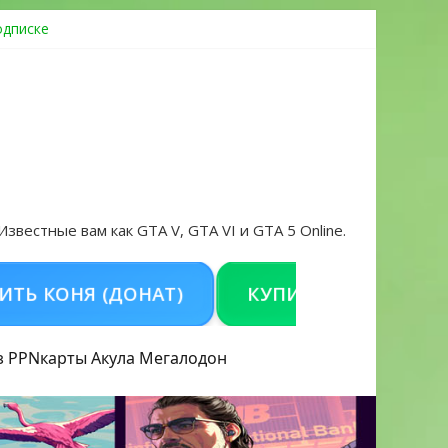
одписке
ровать аккаунт и войти без проблем в 2026 году
 Известные вам как GTA V, GTA VI и GTA 5 Online.
 (ДОНАТ)
КУПИТЬ GTA 5 ONLINE НА PC
з PPN
карты Акула
Мегалодон