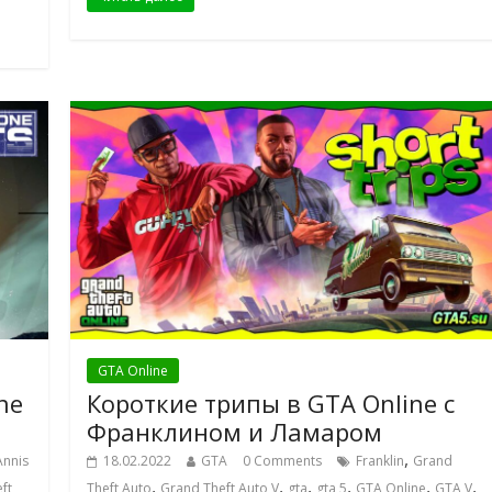
GTA Online
ne
Короткие трипы в GTA Online с
Франклином и Ламаром
,
Annis
18.02.2022
GTA
0 Comments
Franklin
Grand
,
,
,
,
,
,
ft
Theft Auto
Grand Theft Auto V
gta
gta 5
GTA Online
GTA V