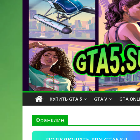
КУПИТЬ GTA 5
GTA V
GTA ONL
Франклин
ПОДКЛЮЧИТЬ PPN.GTA5.SU