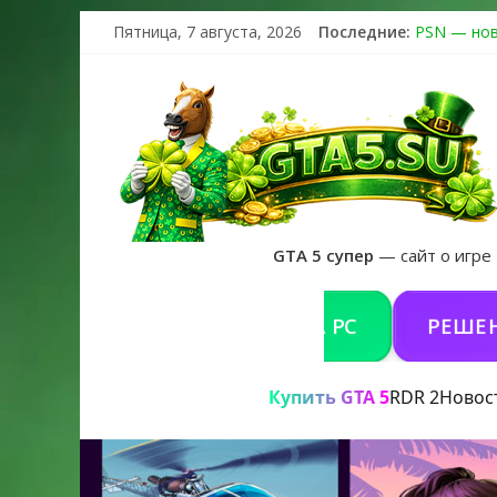
Пятница, 7 августа, 2026
Последние:
PSN — нов
The Kortz 
Регистраци
Получайте 
GTA 6 офиц
GTA 5 супер
— сайт о игре
ИТЬ GTA 5 ONLINE НА PC
РЕШЕНИЕ ПРОБ
Купить GTA 5
RDR 2
Новос