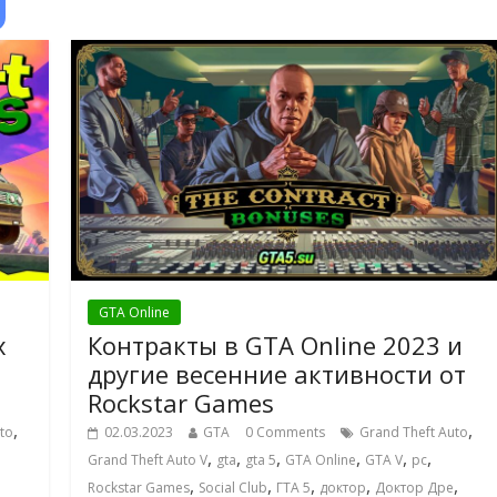
GTA Online
х
Контракты в GTA Online 2023 и
другие весенние активности от
Rockstar Games
,
,
to
02.03.2023
GTA
0 Comments
Grand Theft Auto
,
,
,
,
,
,
Grand Theft Auto V
gta
gta 5
GTA Online
GTA V
pc
,
,
,
,
,
Rockstar Games
Social Club
ГТА 5
доктор
Доктор Дре