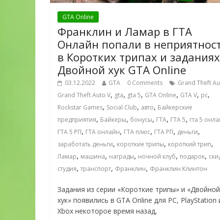
GTA Online
Франклин и Ламар в ГТА
Онлайн попали в неприятнос
в Коротких трипах и заданиях
Двойной хук GTA Online
03.12.2022
GTA
0 Comments
Grand Theft Au
,
,
,
,
,
,
Grand Theft Auto V
gta
gta 5
GTA Online
GTA V
pc
,
,
,
Rockstar Games
Social Club
авто
Байкерские
,
,
,
,
,
предприятия
Байкеры
бонусы
ГТА
ГТА 5
гта 5 онл
,
,
,
,
,
ГТА 5 РП
ГТА онлайн
ГТА плюс
ГТА РП
деньги
,
,
,
заработать деньги
короткие трипы
короткий трип
,
,
,
,
,
Ламар
машина
награды
ночной клуб
подарок
ски
,
,
,
студия
транспорт
Франклин
Франклин Клинтон
Задания из серии «Короткие трипы» и «Двойной
хук» появились в GTA Online для PC, PlayStation 
Xbox некоторое время назад,