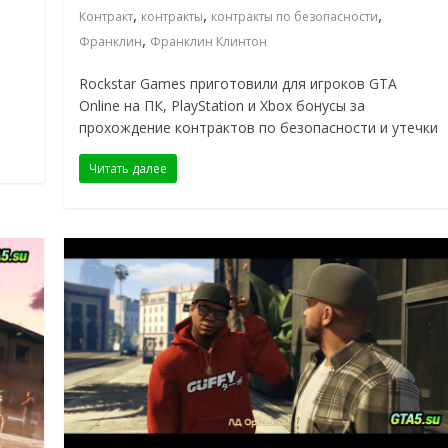
,
,
,
Контракт
контракты
контракты по безопасности
,
Франклин
Франклин Клинтон
Rockstar Games приготовили для игроков GTA
Online на ПК, PlayStation и Xbox бонусы за
прохождение контрактов по безопасности и утечки
Читать далее