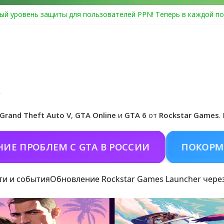
ый уровень защиты для пользователей PPN! Теперь в каждой по
Center Heist выйдет в GTA Online уже 14 июля
я в Rockstar Games Social Club ошибка #1.500.7: как зарегистрир
особые награды в GTA Online по программе Fine Art Collector
иальная обложка игры и Предзаказ Grand Theft Auto VI
Grand Theft Auto V
,
GTA Online
и
GTA 6
от
Rockstar Games
.
ОБЛЕМ С GTA В РОССИИ
ПОКОРМИТЬ КО
ти и события
Обновление Rockstar Games Launcher чере