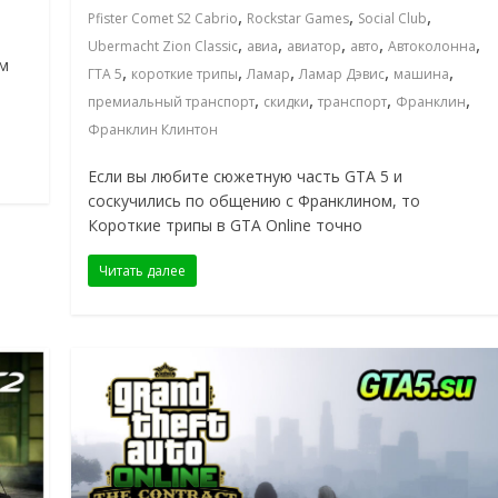
,
,
,
Pfister Comet S2 Cabrio
Rockstar Games
Social Club
,
,
,
,
,
Ubermacht Zion Classic
авиа
авиатор
авто
Автоколонна
ем
,
,
,
,
,
ГТА 5
короткие трипы
Ламар
Ламар Дэвис
машина
,
,
,
,
премиальный транспорт
скидки
транспорт
Франклин
Франклин Клинтон
Если вы любите сюжетную часть GTA 5 и
соскучились по общению с Франклином, то
Короткие трипы в GTA Online точно
Читать далее