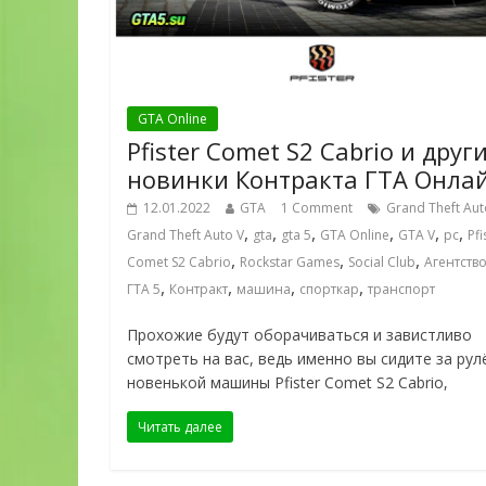
GTA Online
Pfister Comet S2 Cabrio и друг
новинки Контракта ГТА Онла
12.01.2022
GTA
1 Comment
Grand Theft Aut
,
,
,
,
,
,
Grand Theft Auto V
gta
gta 5
GTA Online
GTA V
pc
Pfi
,
,
,
Comet S2 Cabrio
Rockstar Games
Social Club
Агентств
,
,
,
,
ГТА 5
Контракт
машина
спорткар
транспорт
Прохожие будут оборачиваться и завистливо
смотреть на вас, ведь именно вы сидите за рул
новенькой машины Pfister Comet S2 Cabrio,
Читать далее