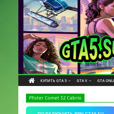
КУПИТЬ GTA 5
GTA V
GTA ONL
Pfister Comet S2 Cabrio
ПОДКЛЮЧИТЬ PPN.GTA5.SU