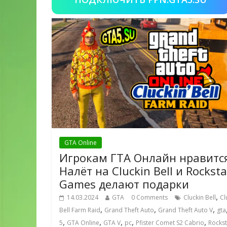
GTA Online
Игрокам ГТА Онлайн нравитс
Налёт на Cluckin Bell и Rocksta
Games делают подарки
,
14.03.2024
GTA
0 Comments
Cluckin Bell
Cl
,
,
,
Bell Farm Raid
Grand Theft Auto
Grand Theft Auto V
gta
,
,
,
,
,
5
GTA Online
GTA V
pc
Pfister Comet S2 Cabrio
Rockst