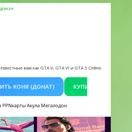
дписке
овать аккаунт и войти без проблем в 2026 году
 Известные вам как GTA V, GTA VI и GTA 5 Online.
НЯ (ДОНАТ)
КУПИТЬ GTA 5 ONLINE НА P
з PPN
карты Акула
Мегалодон