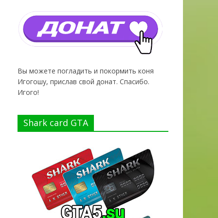
Вы можете погладить и покормить коня
Игогошу, прислав свой донат. Спасибо.
Игого!
Shark card GTA