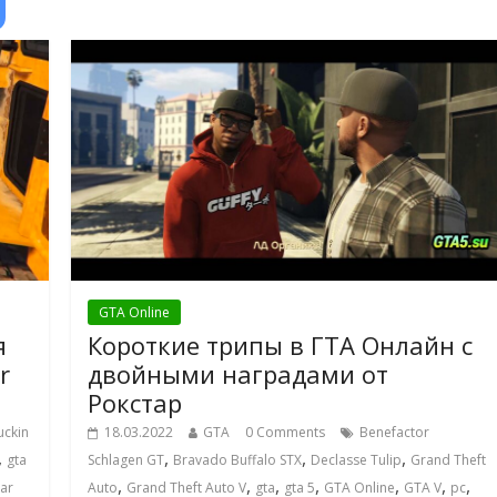
GTA Online
я
Короткие трипы в ГТА Онлайн с
r
двойными наградами от
Рокстар
uckin
18.03.2022
GTA
0 Comments
Benefactor
,
,
,
,
gta
Schlagen GT
Bravado Buffalo STX
Declasse Tulip
Grand Theft
,
,
,
,
,
,
,
ar
Auto
Grand Theft Auto V
gta
gta 5
GTA Online
GTA V
pc