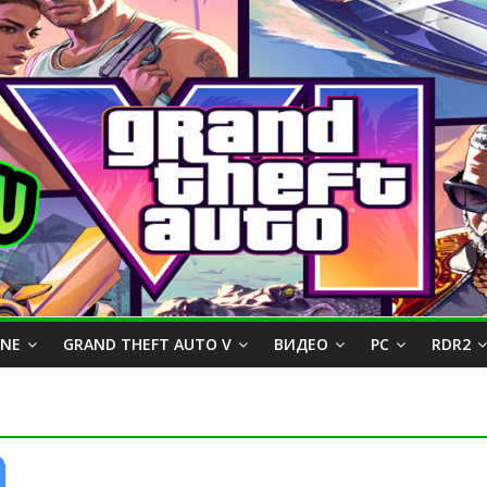
INE
GRAND THEFT AUTO V
ВИДЕО
PC
RDR2