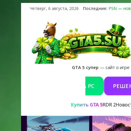
Четверг, 6 августа, 2026
Последние:
PSN — нов
The Kortz 
Регистраци
Получайте 
GTA 6 офиц
GTA 5 супер
— сайт о игре
УПИТЬ GTA 5 ONLINE НА PC
РЕШЕНИЕ ПР
Купить GTA 5
RDR 2
Новос