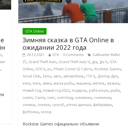
GTA Online
ие
Зимняя сказка в GTA Online в
йн
ожидании 2022 года
,
o
26.12.2021
GTA
0 Comments
Gallivanter Baller
,
,
,
,
,
ster
ST
Grand Theft Auto
Grand Theft Auto V
gta
gta 5
GTA
,
,
,
,
,
,
о
Online
GTA V
pc
Pfister Comet S2 Cabrio
Rockstar Games
,
,
,
,
,
,
Social Club
Zeno
авто
автомобиль
ГТА 5
Доктор Дре
,
,
,
,
,
,
,
елка
ёлка
зима
маска рыбы
машина
метель
музыка
,
,
,
,
,
Новый год
Новый год 2022
подарок
раба клоун
рыба
ём
,
,
,
,
,
,
салют
Санта
снег
снегопад
снежинка
снежинки
,
,
,
,
,
снежки
снежок
сугроб
утечка данных
фейерверк
,
футболка
холод
Rockstar Games официально объявили