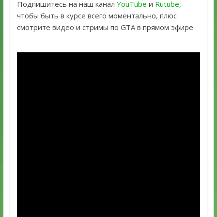
Подпишитесь на наш канал
YouTube
и
Rutube
,
чтобы быть в курсе всего моментально, плюс
смотрите видео и стримы по GTA в прямом эфире.