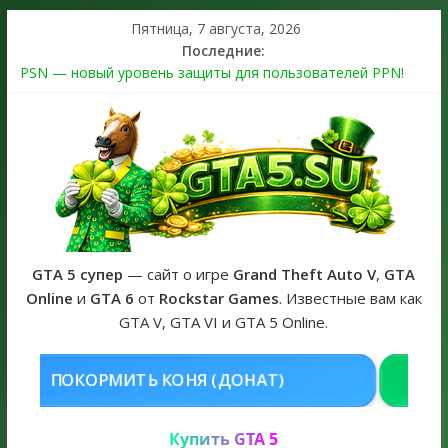
Пятница, 7 августа, 2026
Последние:
PSN — новый уровень защиты для пользователей PPN!
Теперь в каждой подписке
The Kortz Center Heist выйдет в GTA Online уже 14 июля
Регистрация в Rockstar Games Social Club ошибка #1.500.7:
как зарегистрировать аккаунт и войти без проблем в 2026
году
Получайте особые награды в GTA Online по программе
Fine Art Collector
GTA 6 официальная обложка игры и Предзаказ Grand Theft
Auto VI
GTA 5 супер
— сайт о игре
Grand Theft Auto V
,
GTA
Online
и
GTA 6
от
Rockstar Games
. Известные вам как
GTA V, GTA VI и GTA 5 Online.
КУПИТЬ GTA 5 ONLINE НА PC
Купить GTA 5