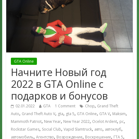
GTA Online
Начните Новый год
2022 в GTA Online с
подарков и бонусов
,
02.01.2022
GTA
1 Comment
Chop
Grand Theft
,
,
,
,
,
,
,
Auto
Grand Theft Auto V
gta
gta 5
GTA Online
GTA V
Maksim
,
,
,
,
,
Mammoth Patriot
New Year
New Year 2022
Ocelot Ardent
pc
,
,
,
,
,
Rockstar Games
Social Club
Vapid Slamtruck
авто
автоклуб
,
,
,
,
,
автомобиль
Агентство
Возрождение
Воскрешение
ГТА 5