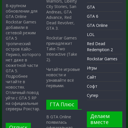
Warriors, Liberty
В крупном
City Stories, San
GTA
обновлении для
Andreas, GTA
GTA 6
GTA Online
Advance, Red
Rockstar Games
Dead Revolver,
GTA Online
добавили в
GTA 3.
сетевой режим
LOL
Rockstar Games
GTA 5
принадлежит
тропический
Red Dead
Take-Two
остров Кайо-
Redemption 2
Interactive (Take
Перико, которого
Rockstar Games
2).
нет даже в
сюжетной части
Игры
Читайте игровые
GTA 5.
новости и
Подробнее
Сайт
узнавайте всё
читайте в
первыми.
Софт
новостях.
Отличный повод
Супер
уйти с GTA 5 RP
на официальные
ГТА Плюс
серверы Рокстар.
Делаем
В GTA Online
вместе
появилась
Отпуск
официальная