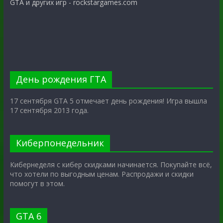
GTA и других игр - rockstargames.com
День рождения ГТА
17 сентября GTA 5 отмечает день рождения! Игра вышла
17 сентября 2013 года.
Киберпонедельник
Кибернеделя с кибер скидками начинается. Покупайте всё,
что хотели по выгодным ценам. Распродажи и скидки
помогут в этом.
GTA 6