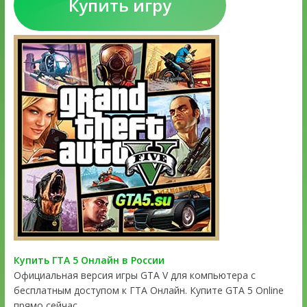
Купить игру
Купить ГТА 5 Онлайн в России
Официальная версия игры GTA V для компьютера с
бесплатным доступом к ГТА Онлайн. Купите GTA 5 Online
прямо сейчас