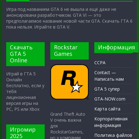
Игра под названием GTA 6 не вышла и ещё даже не
анонсирована разработчиком. GTA VI — это
предполагаемое название новой части GTA. Скачать ГТА 6
пока нельзя. Играйте в GTA V.
Скачать
Rockstar
Информация
GTA 5
Games
Online
CCPA
Contact —
Играй в ГТА 5
Написать нам
Онлайн
бесплатно, если у
GTA 5 супер
тебя
лицензионная
GTA-NOW.com
версия игры на
Карта сайта
PC, PS или Xbox
Grand Theft Auto
Корпоративная
V очень важна
информация
для
Игромир
RockstarGames,
2025
Политика файлов
но у компании