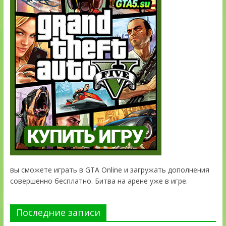
вы сможете играть в GTA Online и загружать дополнения
совершенно бесплатно. Битва на арене уже в игре.
Последние записи