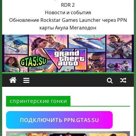
RDR 2
Новости и события
Обновление Rockstar Games Launcher через PPN
карты Акула
Мегалодон
спринтерские гонки
ПОДКЛЮЧИТЬ PPN.GTA5.SU