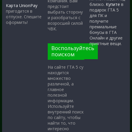
компания. Вам
близко.
Купите
в
Карта UnionPay
предстоит
подарок ГТА 5
пригодится в
выбрать сторону
для ПК и
отпуске. Спешите
и разобраться с
получите
оформить!
возросшей силой
премиальные
ЧВК.
бонусы в ГТА
Онлайн и другие
приятные вещи.
Воспользуйтесь
поиском
На сайте ГТА 5 су
находится
множество
различной, а
главное
полезной
информации.
Используйте
внутренний поиск
по сайту, чтобы
найти то, что
интересно