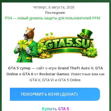
Четверг, 6 августа, 2026
Последние:
PSN — новый уровень защиты для пользователей PPN!
Теперь в каждой подписке
The Kortz Center Heist выйдет в GTA Online уже 14 июля
Регистрация в Rockstar Games Social Club ошибка #1.500.7:
как зарегистрировать аккаунт и войти без проблем в 2026
году
Получайте особые награды в GTA Online по программе
Fine Art Collector
GTA 6 официальная обложка игры и Предзаказ Grand Theft
Auto VI
GTA 5 супер
— сайт о игре
Grand Theft Auto V
,
GTA
Online
и
GTA 6
от
Rockstar Games
. Известные вам как
GTA V, GTA VI и GTA 5 Online.
НЯ (ДОНАТ)
КУПИТЬ GTA 5 ONL
Купить GTA 5