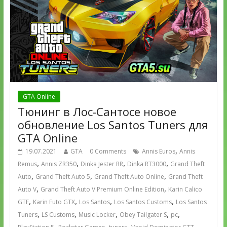
GTA Online
Тюнинг в Лос-Сантосе новое
обновление Los Santos Tuners для
GTA Online
,
19.07.2021
GTA
0 Comments
Annis Euros
Annis
,
,
,
,
Remus
Annis ZR350
Dinka Jester RR
Dinka RT3000
Grand Theft
,
,
,
Auto
Grand Theft Auto 5
Grand Theft Auto Online
Grand Theft
,
,
Auto V
Grand Theft Auto V Premium Online Edition
Karin Calico
,
,
,
,
GTF
Karin Futo GTX
Los Santos
Los Santos Customs
Los Santos
,
,
,
,
,
Tuners
LS Customs
Music Locker
Obey Tailgater S
pc
,
,
,
,