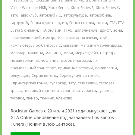
PlayStation 5
Rockstar Games
tuners
Vapid Dominator GTT
,
,
,
,
Vulkar Warrener HKR
Xbox Series
Xbox Series S
Xbox Series X
,
,
,
,
,
авто
автоклуб
автоклуб ЛС
автокультура
автомобиль
,
,
,
,
,
гардероб
Гонка один на один
Гонка-схватка
гонки
ГТА
ГТА
,
,
,
,
,
,
,
5
гта 5 онлайн
ГТА онлайн
ГТА5
дополнение
дрифт
зона
,
,
,
,
зона улучшений
имидж
Испытаниях на время
клуб
,
,
,
,
,
компьютер
Лос-Сантос
ЛС
магазин
магазин мерчендайза
,
,
,
,
,
,
маслкар
машина
машины
мерч
мерчендайз
награды
,
,
,
,
новые гонки
обновление
особые награды
пк
,
,
,
премиальный транспорт
приватные встречи
привилегии
,
,
,
репутация
Серия погонь
Серия уличных гонок
,
,
,
,
Спринтерская гонка
суперкар
тату
тату салон
тестовая
,
,
,
,
,
трасса
тестовый транспорт
транспорт
трасса
тусовка
,
,
,
тусовки
тюнер
тюнинг
членство
Rockstar Games с 20 июля 2021 года выпускает для
GTA Online обновление под названием Los Santos
Tuners (Тюнинг в Лос-Сантосе).