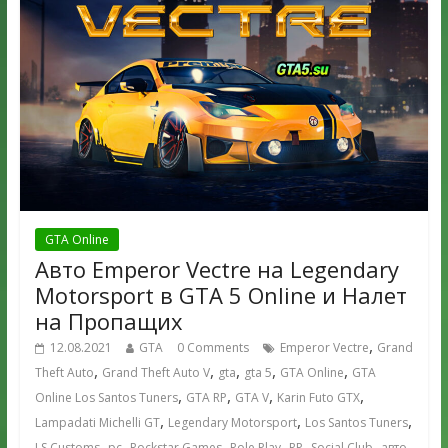
GTA Online
Авто Emperor Vectre на Legendary
Motorsport в GTA 5 Online и Налет
на Пропащих
,
12.08.2021
GTA
0 Comments
Emperor Vectre
Grand
,
,
,
,
,
Theft Auto
Grand Theft Auto V
gta
gta 5
GTA Online
GTA
,
,
,
,
Online Los Santos Tuners
GTA RP
GTA V
Karin Futo GTX
,
,
,
Lampadati Michelli GT
Legendary Motorsport
Los Santos Tuners
,
,
,
,
,
,
,
LS Customs
pc
Rockstar Games
Role Play
RP
Social Club
авто