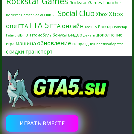
Rockstar Games
Rockstar Games Launcher
Social Club
Xbox
Xbox
Rockstar Games Social Club
RP
ГТА 5
one
ГТА онлайн
ГТА
Рокстар
Казино
Рокстар
авто
видео
дополнение
бонусы
автомобиль
Геймс
деньги
обновление
машина
игра
пк
праздник
противоборство
скидки
транспорт
ИГРАТЬ ВМЕСТЕ