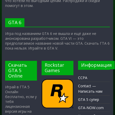
что хотели по выгодным ценам. Распродажи и скидки
помогут в этом.
GTA 6
Игра под названием GTA 6 не вышла и ещё даже не
анонсирована разработчиком. GTA VI — это
предполагаемое название новой части GTA. Скачать ГТА 6
пока нельзя. Играйте в GTA V.
Скачать
Rockstar
Информация
GTA 5
Games
Online
CCPA
Contact —
Играй в ГТА 5
Написать нам
Онлайн
бесплатно, если у
GTA 5 супер
тебя
лицензионная
GTA-NOW.com
версия игры на