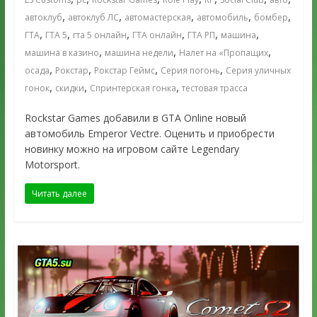
,
,
,
,
,
автоклуб
автоклуб ЛС
автомастерская
автомобиль
бомбер
,
,
,
,
,
,
ГТА
ГТА 5
гта 5 онлайн
ГТА онлайн
ГТА РП
машина
,
,
,
машина в казино
машина недели
Налет на «Пропащих
,
,
,
,
осада
Рокстар
Рокстар Геймс
Серия погонь
Серия уличных
,
,
,
гонок
скидки
Спринтерская гонка
тестовая трасса
Rockstar Games добавили в GTA Online новый
автомобиль Emperor Vectre. Оценить и приобрести
новинку можно на игровом сайте Legendary
Motorsport.
Читать далее