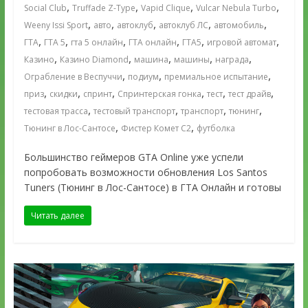
,
,
,
,
Social Club
Truffade Z-Type
Vapid Clique
Vulcar Nebula Turbo
,
,
,
,
,
Weeny Issi Sport
авто
автоклуб
автоклуб ЛС
автомобиль
,
,
,
,
,
,
ГТА
ГТА 5
гта 5 онлайн
ГТА онлайн
ГТА5
игровой автомат
,
,
,
,
,
Казино
Казино Diamond
машина
машины
награда
,
,
,
Ограбление в Веспуччи
подиум
премиальное испытание
,
,
,
,
,
,
приз
скидки
спринт
Спринтерская гонка
тест
тест драйв
,
,
,
,
тестовая трасса
тестовый транспорт
транспорт
тюнинг
,
,
Тюнинг в Лос-Сантосе
Фистер Комет С2
футболка
Большинство геймеров GTA Online уже успели
попробовать возможности обновления Los Santos
Tuners (Тюнинг в Лос-Сантосе) в ГТА Онлайн и готовы
Читать далее