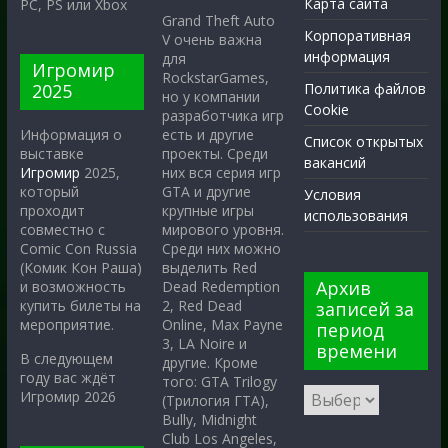
Карта сайта
PC, PS или Xbox
Grand Theft Auto
Корпоративная
V очень важна
информация
для
Игромир
RockstarGames,
2025
Политика файлов
но у компании
Cookie
разработчика игр
есть и другие
Информация о
Список открытых
проекты. Среди
выставке
вакансий
них вся серия игр
Игромир
2025,
GTA и другие
который
Условия
крупные игры
проходит
использования
мирового уровня.
совместно с
Среди них можно
Comic Con Russia
выделить Red
(Комик Кон Раша)
Архив
Dead Redemption
и возможность
2, Red Dead
купить билеты на
записей за
Online, Max Payne
мероприятие.
период
3, LA Noire и
времени
В следующем
другие. Кроме
году вас ждёт
того: GTA Trilogy
Игромир 2026
(Трилогия ГТА),
Bully, Midnight
Club Los Angeles,