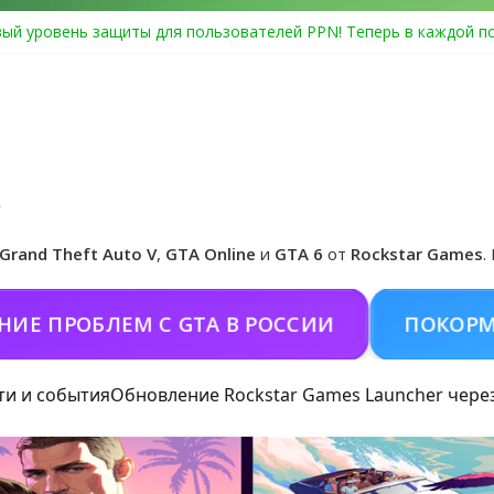
ый уровень защиты для пользователей PPN! Теперь в каждой п
Center Heist выйдет в GTA Online уже 14 июля
я в Rockstar Games Social Club ошибка #1.500.7: как зарегистри
особые награды в GTA Online по программе Fine Art Collector
иальная обложка игры и Предзаказ Grand Theft Auto VI
Grand Theft Auto V
,
GTA Online
и
GTA 6
от
Rockstar Games
.
БЛЕМ С GTA В РОССИИ
ПОКОРМИТЬ КОН
ти и события
Обновление Rockstar Games Launcher чере