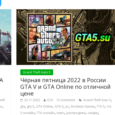
Grand Theft Auto 5
A
Чёрная пятница 2022 в России
GTA V и GTA Online по отличной
цене
,
heft
23.11.2022
GTA
0 Comments
Grand Theft Auto V
,
,
,
,
,
,
,
,
pc
gta
gta 5
GTA Online
GTA V
pc
Rockstar Games
ГТА 5
гта
,
,
,
,
,
5 онлайн
ГТА онлайн
ключ
распродажа
скидки