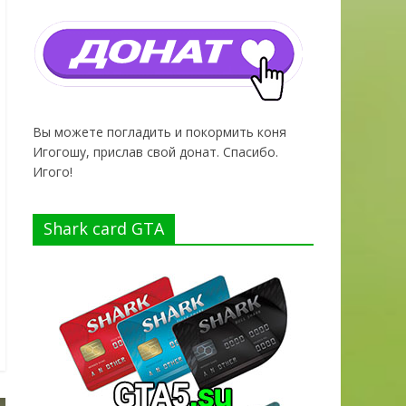
Вы можете погладить и покормить коня
Игогошу, прислав свой донат. Спасибо.
Игого!
Shark card GTA