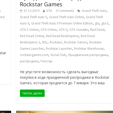
Rockstar Games
,
A.
31.12.2019
GTA
0 Comments
Grand Theft Auto
,
,
Red
Grand Theft Auto 5
Grand Theft Auto Online
Grand Theft
,
,
,
,
Auto V
Grand Theft Auto V Premium Online Edition
gta
gta 5
,
,
,
,
,
GTA 5 Online
GTA Online
GTA V
GTA Онлайн
Red Dead
,
,
Red Dead Online
Red Dead Redemption
Red Dead
,
,
,
,
Redemption 2
RGL
Rockstar
Rockstar Games
Rockstar
,
,
,
Games Launcher
Rockstar Launcher
Rockstar Warehouse
star
,
,
,
rockstargames.com
Social Club
Праздничная распродажа
,
распродажа
Рокстар
Не упустите возможность сделать выгодные
покупки в ходе праздничной распродажи в Rockstar
Games, которая продлится до 7 января. Это ваш
Читать далее