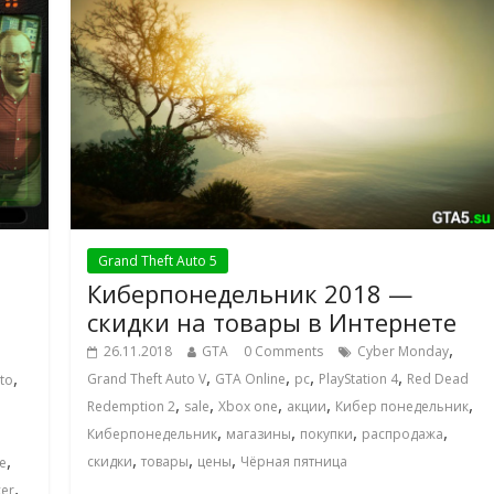
Grand Theft Auto 5
Киберпонедельник 2018 —
скидки на товары в Интернете
,
26.11.2018
GTA
0 Comments
Cyber Monday
,
,
,
,
,
Grand Theft Auto V
GTA Online
pc
PlayStation 4
Red Dead
to
,
,
,
,
,
Redemption 2
sale
Xbox one
акции
Кибер понедельник
,
,
,
,
Киберпонедельник
магазины
покупки
распродажа
,
,
,
,
скидки
товары
цены
Чёрная пятница
e
,
er