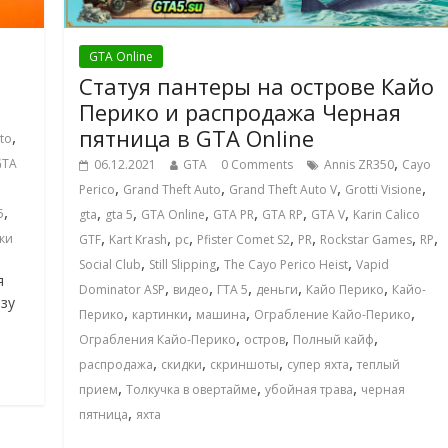
GTA Online
Статуя пантеры на острове Кайо
Перико и распродажа Черная
пятница в GTA Online
,
to
,
GTA
06.12.2021
GTA
0 Comments
Annis ZR350
Cayo
,
,
,
,
Perico
Grand Theft Auto
Grand Theft Auto V
Grotti Visione
,
,
,
,
,
,
,
5
gta
gta 5
GTA Online
GTA PR
GTA RP
GTA V
Karin Calico
,
,
,
,
,
,
,
ки
GTF
Kart Krash
pc
Pfister Comet S2
PR
Rockstar Games
RP
,
,
,
Social Club
Still Slipping
The Cayo Perico Heist
Vapid
я
,
,
,
,
,
Dominator ASP
видео
ГТА 5
деньги
Кайо Перико
Кайо-
зу
,
,
,
,
Перико
картинки
машина
Ограбление Кайо-Перико
,
,
,
Ограбления Кайо-Перико
остров
Полный кайф
,
,
,
,
распродажа
скидки
скриншоты
супер яхта
теплый
,
,
,
прием
Толкучка в овертайме
убойная трава
черная
,
пятница
яхта