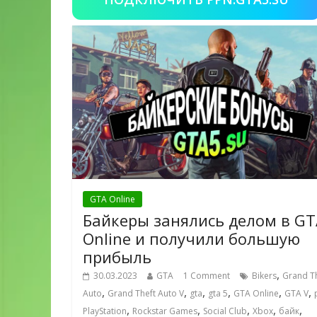
GTA Online
Байкеры занялись делом в GT
Online и получили большую
прибыль
,
30.03.2023
GTA
1 Comment
Bikers
Grand T
,
,
,
,
,
,
Auto
Grand Theft Auto V
gta
gta 5
GTA Online
GTA V
,
,
,
,
,
PlayStation
Rockstar Games
Social Club
Xbox
байк