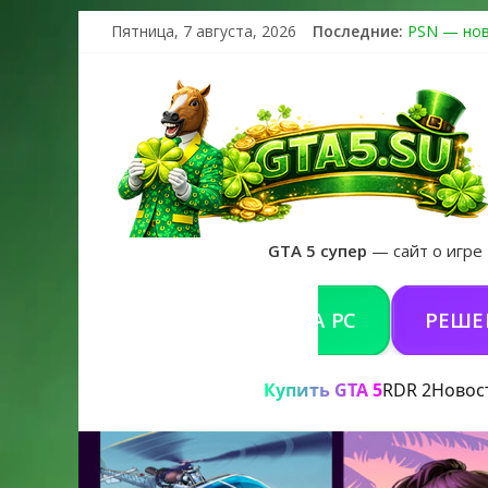
Пятница, 7 августа, 2026
Последние:
PSN — нов
The Kortz 
Регистраци
Получайте 
GTA 6 офиц
GTA 5 супер
— сайт о игре
ПИТЬ GTA 5 ONLINE НА PC
РЕШЕНИЕ ПРО
Купить GTA 5
RDR 2
Новос