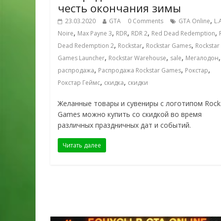
честь окончания зимы
,
23.03.2020
GTA
0 Comments
GTA Online
L.
,
,
,
,
,
Noire
Max Payne 3
RDR
RDR 2
Red Dead Redemption
,
,
,
Dead Redemption 2
Rockstar
Rockstar Games
Rockstar
,
,
,
,
Games Launcher
Rockstar Warehouse
sale
Мегалодон
,
,
,
распродажа
Распродажа Rockstar Games
Рокстар
,
,
Рокстар Геймс
скидка
скидки
Желанные товары и сувениры с логотипом Rock
Games можно купить со скидкой во время
различных праздничных дат и событий.
Читать далее