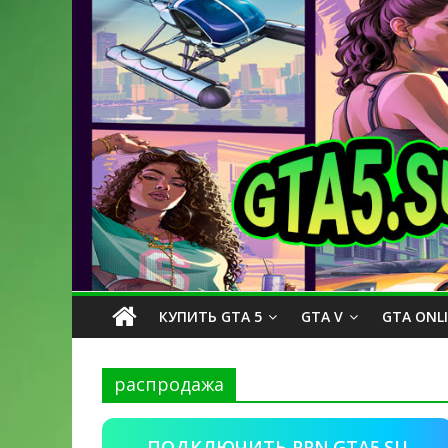
КУПИТЬ GTA 5
GTA V
GTA ONL
распродажа
ПОДКЛЮЧИТЬ PPN.GTA5.SU