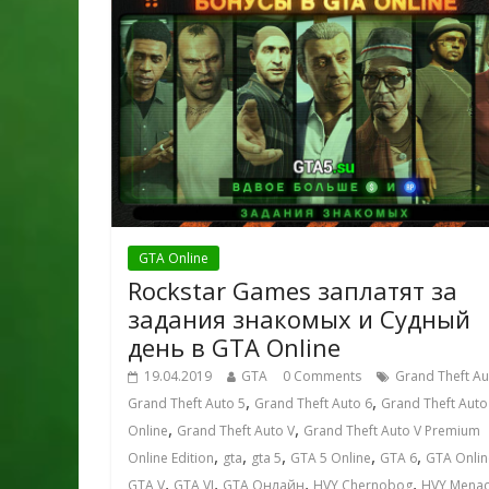
GTA Online
Rockstar Games заплатят за
задания знакомых и Судный
день в GTA Online
19.04.2019
GTA
0 Comments
Grand Theft Au
,
,
Grand Theft Auto 5
Grand Theft Auto 6
Grand Theft Auto
,
,
Online
Grand Theft Auto V
Grand Theft Auto V Premium
,
,
,
,
,
Online Edition
gta
gta 5
GTA 5 Online
GTA 6
GTA Onlin
,
,
,
,
GTA V
GTA VI
GTA Онлайн
HVY Chernobog
HVY Menac