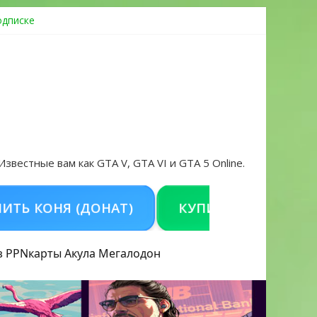
одписке
ровать аккаунт и войти без проблем в 2026 году
 Известные вам как GTA V, GTA VI и GTA 5 Online.
Я (ДОНАТ)
КУПИТЬ GTA 5 ONLINE НА P
з PPN
карты Акула
Мегалодон