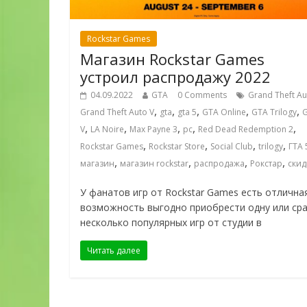
Rockstar Games
Магазин Rockstar Games
устроил распродажу 2022
04.09.2022
GTA
0 Comments
Grand Theft Au
,
,
,
,
,
Grand Theft Auto V
gta
gta 5
GTA Online
GTA Trilogy
,
,
,
,
,
V
LA Noire
Max Payne 3
pc
Red Dead Redemption 2
,
,
,
,
Rockstar Games
Rockstar Store
Social Club
trilogy
ГТА 
,
,
,
,
магазин
магазин rockstar
распродажа
Рокстар
скид
У фанатов игр от Rockstar Games есть отлична
возможность выгодно приобрести одну или сра
несколько популярных игр от студии в
Читать далее