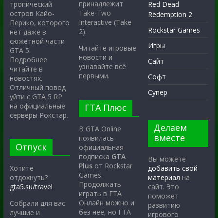
принадлежит
тропический
Red Dead
Take-Two
остров Кайо-
Redemption 2
Interactive (Take
Перико, которого
Rockstar Games
2).
нет даже в
сюжетной части
Игры
Читайте игровые
GTA 5.
новости и
Подробнее
Сайт
узнавайте всё
читайте в
первыми.
Софт
новостях.
Отличный повод
Супер
уйти с GTA 5 RP
на официальные
ГТА Плюс
серверы Рокстар.
Делаем
В GTA Online
вместе
появилась
Отпуск
официальная
подписка
GTA
Вы можете
Plus
от Rockstar
Хотите
добавить свой
Games.
отдохнуть?
материал
на
Продолжать
gta5.su/travel
сайт. Это
играть в ГТА
поможет
Онлайн можно и
Собрали для вас
развитию
без неё, но ГТА
лучшие и
игрового