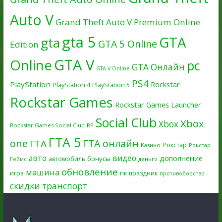
Auto V
Grand Theft Auto V Premium Online
gta 5
GTA
gta
GTA 5 Online
Edition
GTA V
Online
pc
GTA Онлайн
GTA V Online
PS4
PlayStation
Rockstar
PlayStation 4
PlayStation 5
Rockstar Games
Rockstar Games Launcher
Social Club
Xbox
Xbox
Rockstar Games Social Club
RP
ГТА 5
one
ГТА онлайн
ГТА
Рокстар
Казино
Рокстар
авто
видео
дополнение
бонусы
автомобиль
Геймс
деньги
обновление
машина
игра
пк
праздник
противоборство
скидки
транспорт