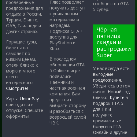
Плюс позволяет
проверенные
сообщества GTA
получать доступ
предложения для
5 супер.
к уникальным
отдыха в России,
материалам и
Турции, Египте,
наградам.
ОАЭ, Таиланде и
Чёрная
Подписка GTA +
других странах.
пятница
доступна для
скидки и
Горящие туры,
PlayStation и
билеты на
распродажи
Xbox.
самолёт по
Super
В последнем
низким ценам,
обновлении GTA
отели близко к
У нас всегда есть
5 Online в игре
морю и много
выгодные
появились
всего
предложения.
Наёмники и
интересного.
Убедитесь в этом
частная военная
Смотрите!
лично. Новый год
компания. Вам
близко.
Купите
в
Карта UnionPay
предстоит
подарок ГТА 5
пригодится в
выбрать сторону
для ПК и
отпуске. Спешите
и разобраться с
получите
оформить!
возросшей силой
премиальные
ЧВК.
бонусы в ГТА
Онлайн и другие