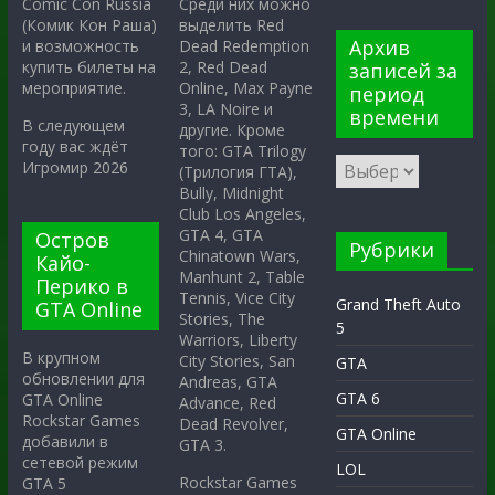
Среди них можно
Comic Con Russia
выделить Red
(Комик Кон Раша)
Архив
Dead Redemption
и возможность
2, Red Dead
купить билеты на
записей за
Online, Max Payne
мероприятие.
период
3, LA Noire и
времени
В следующем
другие. Кроме
году вас ждёт
того: GTA Trilogy
Игромир 2026
(Трилогия ГТА),
Bully, Midnight
Club Los Angeles,
GTA 4, GTA
Остров
Рубрики
Chinatown Wars,
Кайо-
Manhunt 2, Table
Перико в
Tennis, Vice City
Grand Theft Auto
GTA Online
Stories, The
5
Warriors, Liberty
В крупном
City Stories, San
GTA
обновлении для
Andreas, GTA
GTA 6
GTA Online
Advance, Red
Rockstar Games
Dead Revolver,
GTA Online
добавили в
GTA 3.
сетевой режим
LOL
Rockstar Games
GTA 5