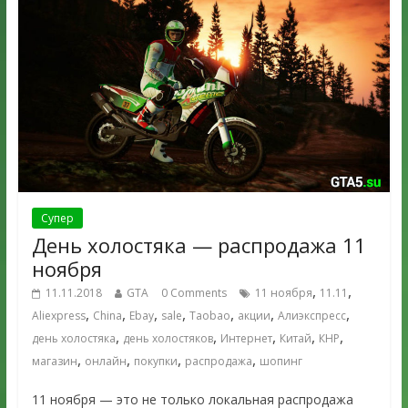
Супер
День холостяка — распродажа 11
ноября
,
,
11.11.2018
GTA
0 Comments
11 ноября
11.11
,
,
,
,
,
,
,
Aliexpress
China
Ebay
sale
Taobao
акции
Алиэкспресс
,
,
,
,
,
день холостяка
день холостяков
Интернет
Китай
КНР
,
,
,
,
магазин
онлайн
покупки
распродажа
шопинг
11 ноября — это не только локальная распродажа