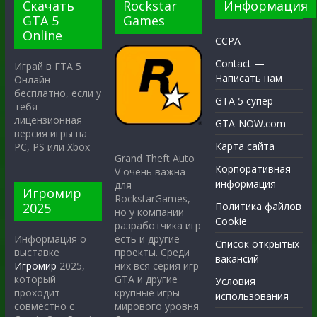
Скачать
Rockstar
Информация
GTA 5
Games
Online
CCPA
Contact —
Играй в ГТА 5
Написать нам
Онлайн
бесплатно, если у
GTA 5 супер
тебя
лицензионная
GTA-NOW.com
версия игры на
Карта сайта
PC, PS или Xbox
Grand Theft Auto
Корпоративная
V очень важна
информация
для
Игромир
RockstarGames,
2025
Политика файлов
но у компании
Cookie
разработчика игр
есть и другие
Информация о
Список открытых
проекты. Среди
выставке
вакансий
них вся серия игр
Игромир
2025,
GTA и другие
который
Условия
крупные игры
проходит
использования
мирового уровня.
совместно с