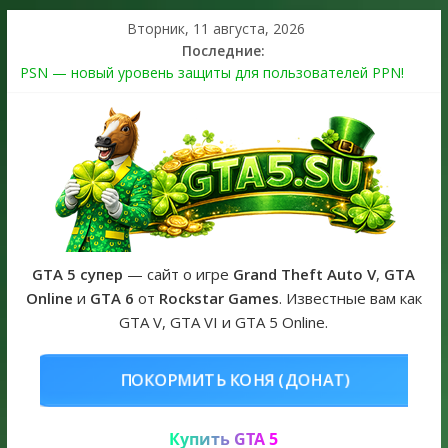
Вторник, 11 августа, 2026
Последние:
PSN — новый уровень защиты для пользователей PPN!
Теперь в каждой подписке
The Kortz Center Heist выйдет в GTA Online уже 14 июля
Регистрация в Rockstar Games Social Club ошибка #1.500.7:
как зарегистрировать аккаунт и войти без проблем в 2026
году
Получайте особые награды в GTA Online по программе
Fine Art Collector
GTA 6 официальная обложка игры и Предзаказ Grand Theft
Auto VI
GTA 5 супер
— сайт о игре
Grand Theft Auto V
,
GTA
Online
и
GTA 6
от
Rockstar Games
. Известные вам как
GTA V, GTA VI и GTA 5 Online.
НЯ (ДОНАТ)
КУПИТЬ GTA 5 ONL
Купить GTA 5