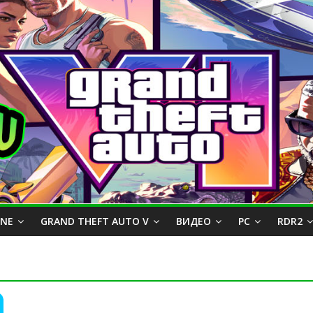
INE
GRAND THEFT AUTO V
ВИДЕО
PC
RDR2