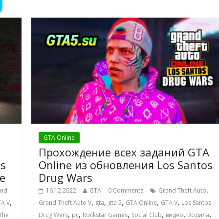
GTA Online
Прохождение всех заданий GTA
os
Online из обновления Los Santos
e
Drug Wars
,
and
16.12.2022
GTA
0 Comments
Grand Theft Auto
,
,
,
,
,
,
A V
Grand Theft Auto V
gta
gta 5
GTA Online
GTA V
Los Santos
,
,
,
,
,
,
The
Drug Wars
pc
Rockstar Games
Social Club
видео
Водила