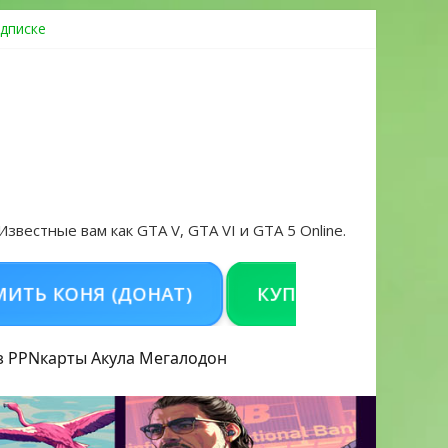
дписке
овать аккаунт и войти без проблем в 2026 году
 Известные вам как GTA V, GTA VI и GTA 5 Online.
НЯ (ДОНАТ)
КУПИТЬ GTA 5 ONLINE НА P
з PPN
карты Акула
Мегалодон