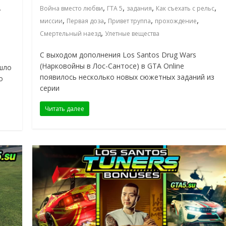
,
,
,
,
,
Война вместо любви
ГТА 5
задания
Как съехать с рельс
,
,
,
,
миссии
Первая доза
Привет труппа
прохождение
,
Смертельный наезд
Улетные вещества
С выходом дополнения Los Santos Drug Wars
(Нарковойны в Лос-Сантосе) в GTA Online
шло
появилось несколько новых сюжетных заданий из
о
серии
Читать далее