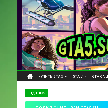
КУПИТЬ GTA 5
GTA V
GTA ONL
задания
ПОДКЛЮЧИТЬ PPN.GTA5.SU