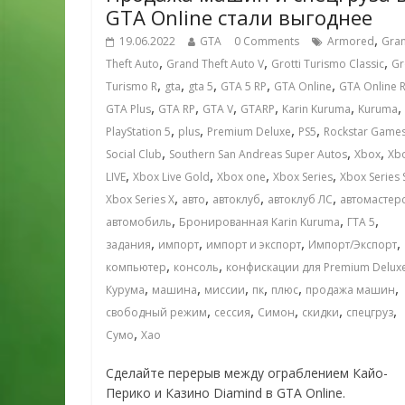
GTA Online стали выгоднее
,
19.06.2022
GTA
0 Comments
Armored
Gra
,
,
,
Theft Auto
Grand Theft Auto V
Grotti Turismo Classic
Gr
,
,
,
,
,
Turismo R
gta
gta 5
GTA 5 RP
GTA Online
GTA Online 
,
,
,
,
,
,
GTA Plus
GTA RP
GTA V
GTARP
Karin Kuruma
Kuruma
,
,
,
,
PlayStation 5
plus
Premium Deluxe
PS5
Rockstar Game
,
,
,
Social Club
Southern San Andreas Super Autos
Xbox
Xb
,
,
,
,
LIVE
Xbox Live Gold
Xbox one
Xbox Series
Xbox Series 
,
,
,
,
Xbox Series X
авто
автоклуб
автоклуб ЛС
автомастер
,
,
,
автомобиль
Бронированная Karin Kuruma
ГТА 5
,
,
,
,
задания
импорт
импорт и экспорт
Импорт/Экспорт
,
,
компьютер
консоль
конфискации для Premium Delux
,
,
,
,
,
,
Курума
машина
миссии
пк
плюс
продажа машин
,
,
,
,
,
свободный режим
сессия
Симон
скидки
спецгруз
,
Сумо
Хао
Сделайте перерыв между ограблением Кайо-
Перико и Казино Diamind в GTA Online.