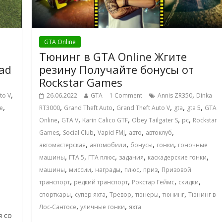
GTA Online
Тюнинг в GTA Online Жгите
ad
резину Получайте бонусы от
Rockstar Games
,
,
to V
26.06.2022
GTA
1 Comment
Annis ZR350
Dinka
,
,
,
,
,
,
e
RT3000
Grand Theft Auto
Grand Theft Auto V
gta
gta 5
GTA
,
,
,
,
,
Online
GTA V
Karin Calico GTF
Obey Tailgater S
pc
Rockstar
,
,
,
,
,
Games
Social Club
Vapid FMJ
авто
автоклуб
,
,
,
,
автомастерская
автомобили
бонусы
гонки
гоночные
,
,
,
,
,
машины
ГТА 5
ГТА плюс
задания
каскадерские гонки
,
,
,
,
,
машины
миссии
награды
плюс
приз
Призовой
,
,
,
,
транспорт
редкий транспорт
Рокстар Геймс
скидки
,
,
,
,
,
спорткары
супер яхта
Тревор
тюнеры
тюнинг
Тюнинг в
,
,
Лос-Сантосе
уличные гонки
яхта
я со