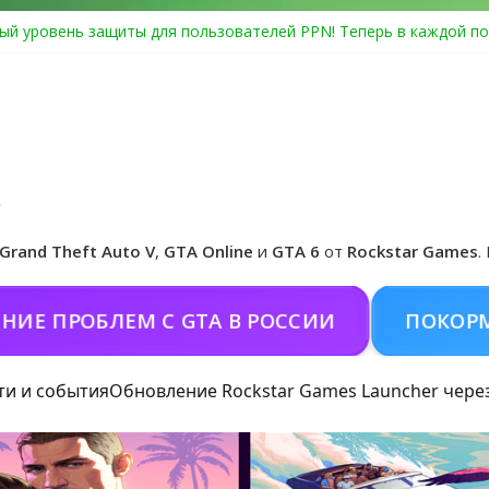
ый уровень защиты для пользователей PPN! Теперь в каждой по
Center Heist выйдет в GTA Online уже 14 июля
я в Rockstar Games Social Club ошибка #1.500.7: как зарегистрир
особые награды в GTA Online по программе Fine Art Collector
иальная обложка игры и Предзаказ Grand Theft Auto VI
Grand Theft Auto V
,
GTA Online
и
GTA 6
от
Rockstar Games
.
ОБЛЕМ С GTA В РОССИИ
ПОКОРМИТЬ КО
ти и события
Обновление Rockstar Games Launcher чере