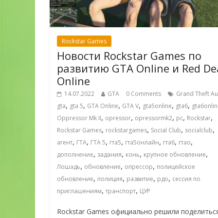
Rockstar Games
Новости Rockstar Games по
развитию GTA Online и Red De
Online
14.07.2022
GTA
0 Comments
Grand Theft Au
,
,
,
,
,
,
gta
gta 5
GTA Online
GTA V
gta5online
gta6
gta6onlin
,
,
,
,
,
Oppressor Mk II
opressor
opressormk2
pc
Rockstar
,
,
,
,
Rockstar Games
rockstargames
Social Club
socialclub
,
,
,
,
,
,
,
агент
ГТА
ГТА 5
гта5
гта5онлайн
гта6
гтао
,
,
,
,
дополнение
задания
конь
крупное обновление
,
,
,
Лошадь
обновление
опрессор
полицейское
,
,
,
,
обновление
полиция
развитие
рдо
сессия по
,
,
приглашениям
транспорт
ЦУР
Rockstar Games официально решили поделитьс