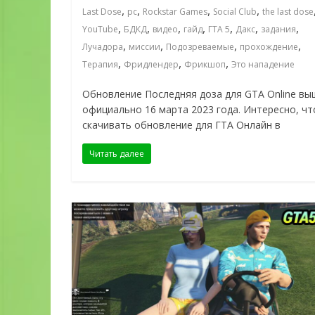
,
,
,
,
Last Dose
pc
Rockstar Games
Social Club
the last dose
,
,
,
,
,
,
,
YouTube
БДКД
видео
гайд
ГТА 5
Дакс
задания
,
,
,
,
Лучадора
миссии
Подозреваемые
прохождение
,
,
,
Терапия
Фридлендер
Фрикшоп
Это нападение
Обновление Последняя доза для GTA Online вы
официально 16 марта 2023 года. Интересно, чт
скачивать обновление для ГТА Онлайн в
Читать далее