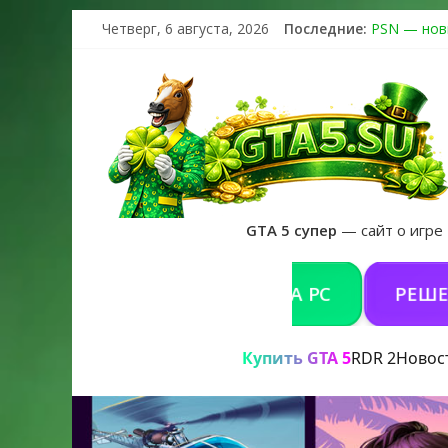
Четверг, 6 августа, 2026
Последние:
PSN — нов
The Kortz 
Регистраци
Получайте 
GTA 6 офиц
GTA 5 супер
— сайт о игре
УПИТЬ GTA 5 ONLINE НА PC
РЕШЕНИЕ ПР
Купить GTA 5
RDR 2
Новос