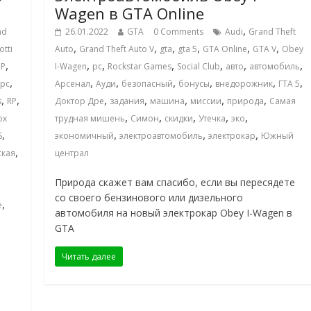
Wagen в GTA Online
,
nd
26.01.2022
GTA
0 Comments
Audi
Grand Theft
,
,
,
,
,
,
otti
Auto
Grand Theft Auto V
gta
gta 5
GTA Online
GTA V
Obey
,
,
,
,
,
,
,
RP
I-Wagen
pc
Rockstar Games
Social Club
авто
автомобиль
,
,
,
,
,
,
,
pc
Арсенал
Ауди
безопасный
бонусы
внедорожник
ГТА 5
,
,
,
,
,
,
,
s
RP
Доктор Дре
задания
машина
миссии
природа
Самая
,
,
,
,
,
ox
трудная мишень
Симон
скидки
Утечка
эко
,
,
,
,
S
экономичный
электроавтомобиль
электрокар
Южный
,
ская
централ
Природа скажет вам спасибо, если вы пересядете
со своего бензинового или дизельного
,
e
автомобиля на новый электрокар Obey I-Wagen в
GTA
Читать далее