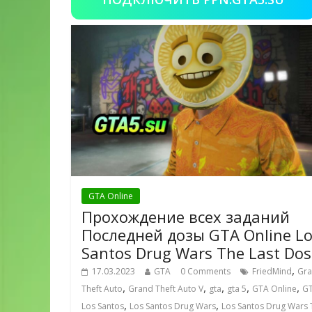
GTA Online
Прохождение всех заданий
Последней дозы GTA Online L
Santos Drug Wars The Last Dos
,
17.03.2023
GTA
0 Comments
FriedMind
Gr
,
,
,
,
,
Theft Auto
Grand Theft Auto V
gta
gta 5
GTA Online
GT
,
,
Los Santos
Los Santos Drug Wars
Los Santos Drug Wars 