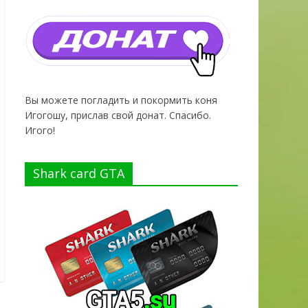
Вы можете погладить и покормить коня
Игогошу, прислав свой донат. Спасибо.
Игого!
Shark card GTA