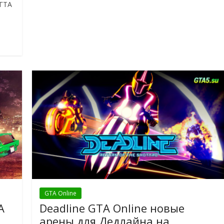
 ГТА
GTA Online
A
Deadline GTA Online новые
арены для Дедлайна на