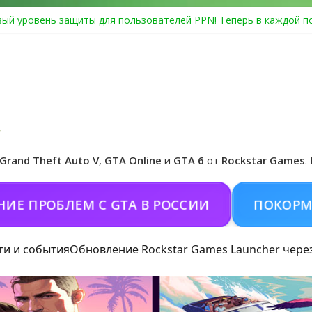
ый уровень защиты для пользователей PPN! Теперь в каждой п
Center Heist выйдет в GTA Online уже 14 июля
я в Rockstar Games Social Club ошибка #1.500.7: как зарегистри
особые награды в GTA Online по программе Fine Art Collector
циальная обложка игры и Предзаказ Grand Theft Auto VI
Grand Theft Auto V
,
GTA Online
и
GTA 6
от
Rockstar Games
.
ОБЛЕМ С GTA В РОССИИ
ПОКОРМИТЬ КО
ти и события
Обновление Rockstar Games Launcher чере