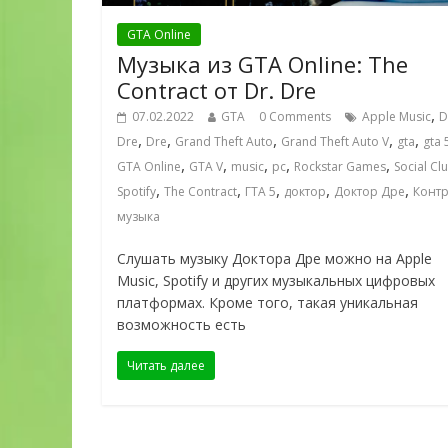
GTA Online
Музыка из GTA Online: The
Contract от Dr. Dre
,
07.02.2022
GTA
0 Comments
Apple Music
D
,
,
,
,
,
Dre
Dre
Grand Theft Auto
Grand Theft Auto V
gta
gta 
,
,
,
,
,
GTA Online
GTA V
music
pc
Rockstar Games
Social Cl
,
,
,
,
,
Spotify
The Contract
ГТА 5
доктор
Доктор Дре
Контр
музыка
Слушать музыку Доктора Дре можно на Apple
Music, Spotify и других музыкальных цифровых
платформах. Кроме того, такая уникальная
возможность есть
Читать далее