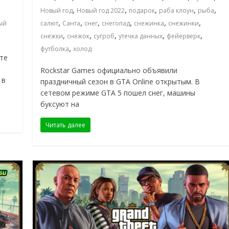
,
,
,
,
,
Новый год
Новый год 2022
подарок
раба клоун
рыба
,
,
,
,
,
,
ый
салют
Санта
снег
снегопад
снежинка
снежинки
,
,
,
,
,
снежки
снежок
сугроб
утечка данных
фейерверк
,
футболка
холод
те
Rockstar Games официально объявили
 в
праздничный сезон в GTA Online открытым. В
сетевом режиме GTA 5 пошел снег, машины
буксуют на
Читать далее