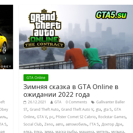
GTA Online
Зимняя сказка в GTA Online в
ожидании 2022 года
eft
26.12.2021
GTA
0 Comments
Gallivanter Baller
,
,
,
,
,
Obey
ST
Grand Theft Auto
Grand Theft Auto V
gta
gta 5
GTA
,
,
,
,
,
,
биль
Online
GTA V
pc
Pfister Comet S2 Cabrio
Rockstar Games
,
,
,
,
,
,
,
ТА 5
Social Club
Zeno
авто
автомобиль
ГТА 5
Доктор Дре
,
,
,
,
,
,
,
мая
елка
ёлка
зима
маска рыбы
машина
метель
музыка