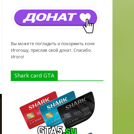
Вы можете погладить и покормить коня
Игогошу, прислав свой донат. Спасибо.
Игого!
Shark card GTA