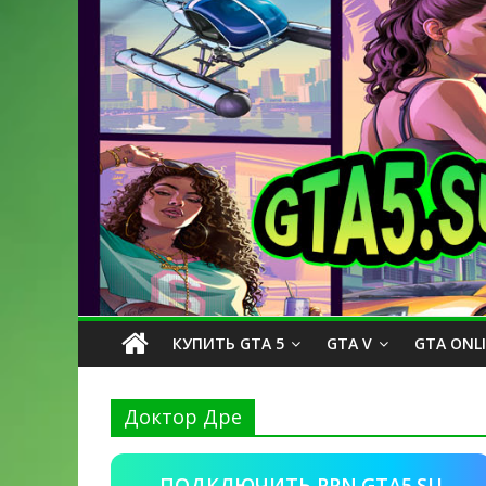
КУПИТЬ GTA 5
GTA V
GTA ONL
Доктор Дре
ПОДКЛЮЧИТЬ PPN.GTA5.SU