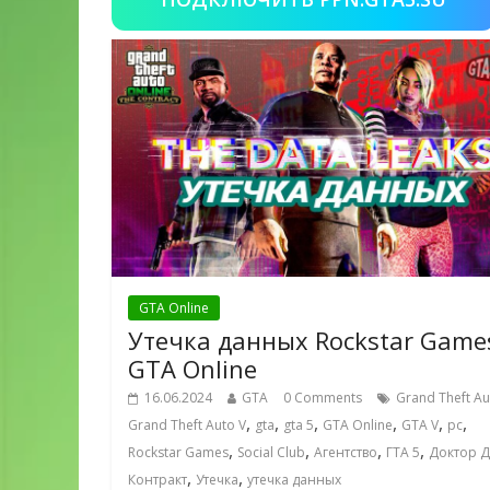
GTA Online
Утечка данных Rockstar Game
GTA Online
16.06.2024
GTA
0 Comments
Grand Theft Au
,
,
,
,
,
,
Grand Theft Auto V
gta
gta 5
GTA Online
GTA V
pc
,
,
,
,
Rockstar Games
Social Club
Агентство
ГТА 5
Доктор 
,
,
Контракт
Утечка
утечка данных