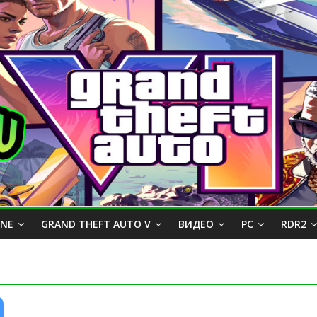
INE
GRAND THEFT AUTO V
ВИДЕО
PC
RDR2