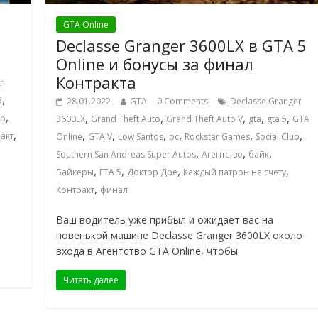
GTA Online
Declasse Granger 3600LX в GTA 5
Online и бонусы за финал
Контракта
r
,
5
28.01.2022
GTA
0 Comments
Declasse Granger
,
,
,
,
,
,
ub
3600LX
Grand Theft Auto
Grand Theft Auto V
gta
gta 5
GTA
,
,
,
,
,
,
,
акт
Online
GTA V
Low Santos
pc
Rockstar Games
Social Club
,
,
,
Southern San Andreas Super Autos
Агентство
байк
,
,
,
,
Байкеры
ГТА 5
Доктор Дре
Каждый патрон на счету
,
Контракт
финал
Ваш водитель уже прибыл и ожидает вас на
новенькой машине Declasse Granger 3600LX около
входа в Агентство GTA Online, чтобы
Читать далее