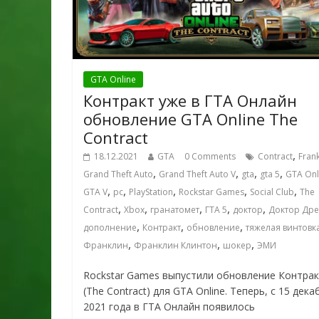
GTA Online
Контракт уже в ГТА Онлайн
обновление GTA Online The
Contract
,
18.12.2021
GTA
0 Comments
Contract
Frank
,
,
,
,
Grand Theft Auto
Grand Theft Auto V
gta
gta 5
GTA Onl
,
,
,
,
,
GTA V
pc
PlayStation
Rockstar Games
Social Club
The
,
,
,
,
,
Contract
Xbox
гранатомет
ГТА 5
доктор
Доктор Дре
,
,
,
дополнение
Контракт
обновление
тяжелая винтовк
,
,
,
Франклин
Франклин Клинтон
шокер
ЭМИ
Rockstar Games выпустили обновление Контра
(The Contract) для GTA Online. Теперь, с 15 дека
2021 года в ГТА Онлайн появилось