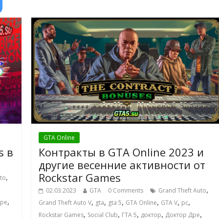
GTA Online
s в
Контракты в GTA Online 2023 и
другие весенние активности от
Rockstar Games
,
to
,
02.03.2023
GTA
0 Comments
Grand Theft Auto
,
,
,
,
,
,
,
Дре
Grand Theft Auto V
gta
gta 5
GTA Online
GTA V
pc
,
,
,
,
,
Rockstar Games
Social Club
ГТА 5
доктор
Доктор Дре