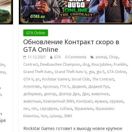
GTA Online
Обновление Контракт скоро в
GTA Online
,
,
11.12.2021
GTA
0 Comments
animal
Chop
,
,
,
,
,
,
Contract
Dewbauchee Champion
dog
Enus Jubilee
Franklin
lin
,
,
,
,
,
,
Grand Theft Auto
Grand Theft Auto V
gta
gta 5
GTA Online
ine
,
,
,
,
,
GTA V
pc
Rockstar Games
Social Club
The Contract
,
,
,
,
,
,
Агентство
Арсенал
ГТА 5
Диджей
Диджей Пух
,
,
,
,
,
,
доберман
доктор
Доктор Дре
Дре
животное
а
,
,
,
,
,
животные
Компактный ЭМИ
Контракт
музыка
оружие
,
,
,
,
,
пес
пёс
саундтрек
собака
Франклин
Франклин
кт
,
,
,
Клинтон
Чоп
шокер
ЭМИ
бря
Rockstar Games готовит к выходу новое крупное