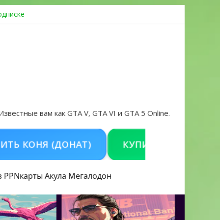
одписке
ровать аккаунт и войти без проблем в 2026 году
 Известные вам как GTA V, GTA VI и GTA 5 Online.
НЯ (ДОНАТ)
КУПИТЬ GTA 5 ONLINE НА P
з PPN
карты Акула
Мегалодон