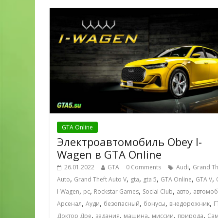
GTA Online
Электроавтомобиль Obey I-
Wagen в GTA Online
,
26.01.2022
GTA
0 Comments
Audi
Grand Th
,
,
,
,
,
,
Auto
Grand Theft Auto V
gta
gta 5
GTA Online
GTA V
,
,
,
,
,
I-Wagen
pc
Rockstar Games
Social Club
авто
автомо
,
,
,
,
,
Арсенал
Ауди
безопасный
бонусы
внедорожник
Г
,
,
,
,
,
Доктор Дре
задания
машина
миссии
природа
Са