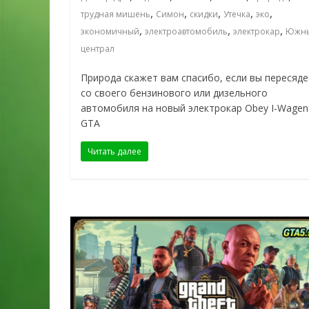
,
,
,
,
,
трудная мишень
Симон
скидки
Утечка
эко
,
,
,
экономичный
электроавтомобиль
электрокар
Южн
централ
Природа скажет вам спасибо, если вы пересяде
со своего бензинового или дизельного
автомобиля на новый электрокар Obey I-Wagen
GTA
Читать далее