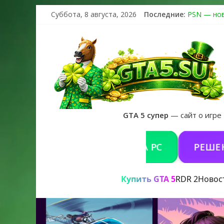
Суббота, 8 августа, 2026
Последние:
PSN — нов
The Kortz 
Регистраци
Получайте 
GTA 6 офи
GTA 5 супер
— сайт о игре
УПИТЬ GTA 5 ONLINE НА PC
РЕШЕНИЕ ПР
Купить GTA 5
RDR 2
Новос