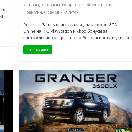
,
,
,
Контракт
контракты
контракты по безопасности
 но,
,
Франклин
Франклин Клинтон
из
Rockstar Games приготовили для игроков GTA
Online на ПК, PlayStation и Xbox бонусы за
прохождение контрактов по безопасности и утечки
Читать далее