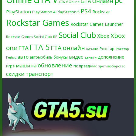
pc
GTA Онлайн
GTA V Online
PS4
PlayStation
Rockstar
PlayStation 4
PlayStation 5
Rockstar Games
Rockstar Games Launcher
Social Club
Xbox
Xbox
Rockstar Games Social Club
RP
ГТА 5
one
ГТА онлайн
ГТА
Рокстар
Казино
Рокстар
авто
видео
дополнение
бонусы
автомобиль
Геймс
деньги
обновление
машина
игра
пк
праздник
противоборство
скидки
транспорт