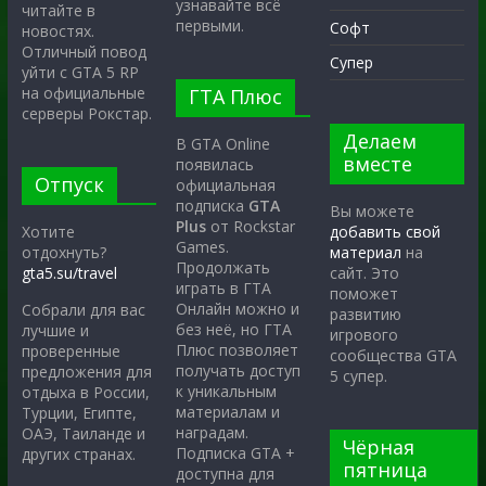
узнавайте всё
читайте в
первыми.
Софт
новостях.
Отличный повод
Супер
уйти с GTA 5 RP
на официальные
ГТА Плюс
серверы Рокстар.
Делаем
В GTA Online
вместе
появилась
Отпуск
официальная
подписка
GTA
Вы можете
Plus
от Rockstar
Хотите
добавить свой
Games.
отдохнуть?
материал
на
Продолжать
gta5.su/travel
сайт. Это
играть в ГТА
поможет
Онлайн можно и
Собрали для вас
развитию
без неё, но ГТА
лучшие и
игрового
Плюс позволяет
проверенные
сообщества GTA
получать доступ
предложения для
5 супер.
к уникальным
отдыха в России,
материалам и
Турции, Египте,
наградам.
ОАЭ, Таиланде и
Чёрная
Подписка GTA +
других странах.
пятница
доступна для