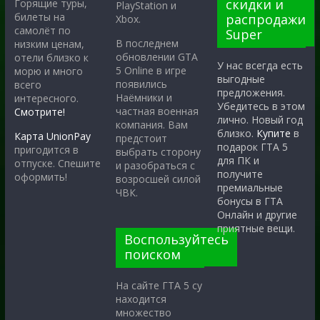
скидки и
Горящие туры,
PlayStation и
билеты на
распродажи
Xbox.
самолёт по
Super
В последнем
низким ценам,
обновлении GTA
отели близко к
У нас всегда есть
5 Online в игре
морю и много
выгодные
появились
всего
предложения.
Наёмники и
интересного.
Убедитесь в этом
частная военная
Смотрите!
лично. Новый год
компания. Вам
близко.
Купите
в
Карта UnionPay
предстоит
подарок ГТА 5
пригодится в
выбрать сторону
для ПК и
отпуске. Спешите
и разобраться с
получите
оформить!
возросшей силой
премиальные
ЧВК.
бонусы в ГТА
Онлайн и другие
приятные вещи.
Воспользуйтесь
поиском
На сайте ГТА 5 су
находится
множество