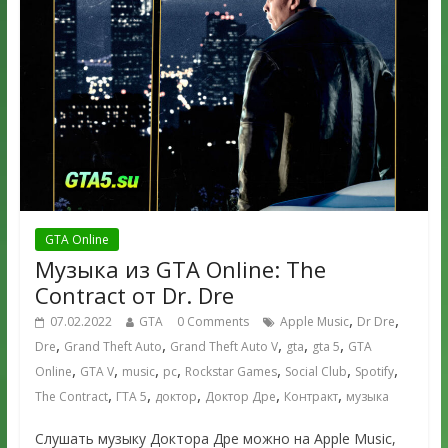
GTA Online
Музыка из GTA Online: The
Contract от Dr. Dre
,
,
07.02.2022
GTA
0 Comments
Apple Music
Dr Dre
,
,
,
,
,
Dre
Grand Theft Auto
Grand Theft Auto V
gta
gta 5
GTA
,
,
,
,
,
,
,
Online
GTA V
music
pc
Rockstar Games
Social Club
Spotify
,
,
,
,
,
The Contract
ГТА 5
доктор
Доктор Дре
Контракт
музыка
Слушать музыку Доктора Дре можно на Apple Music,