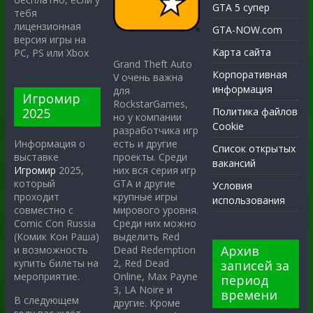
GTA 5 супер
тебя
лицензионная
GTA-NOW.com
версия игры на
Карта сайта
PC, PS или Xbox
Grand Theft Auto
Корпоративная
V очень важна
информация
для
Игромир
RockstarGames,
2025
Политика файлов
но у компании
Cookie
разработчика игр
есть и другие
Информация о
Список открытых
проекты. Среди
выставке
вакансий
них вся серия игр
Игромир
2025,
GTA и другие
который
Условия
крупные игры
проходит
использования
мирового уровня.
совместно с
Среди них можно
Comic Con Russia
выделить Red
(Комик Кон Раша)
Архив
Dead Redemption
и возможность
2, Red Dead
купить билеты на
записей за
Online, Max Payne
мероприятие.
период
3, LA Noire и
времени
В следующем
другие. Кроме