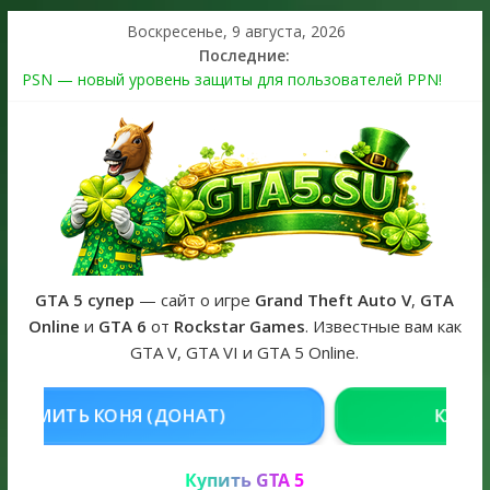
Воскресенье, 9 августа, 2026
Последние:
PSN — новый уровень защиты для пользователей PPN!
Теперь в каждой подписке
The Kortz Center Heist выйдет в GTA Online уже 14 июля
Регистрация в Rockstar Games Social Club ошибка #1.500.7:
как зарегистрировать аккаунт и войти без проблем в 2026
году
Получайте особые награды в GTA Online по программе
Fine Art Collector
GTA 6 официальная обложка игры и Предзаказ Grand Theft
Auto VI
GTA 5 супер
— сайт о игре
Grand Theft Auto V
,
GTA
Online
и
GTA 6
от
Rockstar Games
. Известные вам как
GTA V, GTA VI и GTA 5 Online.
Я (ДОНАТ)
КУПИТЬ GTA 5 ONLIN
Купить GTA 5