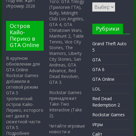
году вас ждёт
того: GTA Trilogy
Игромир 2026
(Трилогия ГТА),
Bully, Midnight
Club Los Angeles,
GTA 4, GTA
Остров
Рубрики
Chinatown Wars,
Кайо-
Manhunt 2, Table
Перико в
Tennis, Vice City
Grand Theft Auto
GTA Online
Stories, The
5
Warriors, Liberty
В крупном
City Stories, San
GTA
обновлении для
Andreas, GTA
GTA 6
GTA Online
Advance, Red
Rockstar Games
Dead Revolver,
GTA Online
добавили в
GTA 3.
сетевой режим
LOL
Rockstar Games
GTA 5
принадлежит
тропический
Red Dead
Take-Two
остров Кайо-
Redemption 2
Interactive (Take
Перико, которого
Rockstar Games
2).
нет даже в
сюжетной части
Игры
Читайте игровые
GTA 5.
новости и
Подробнее
Сайт