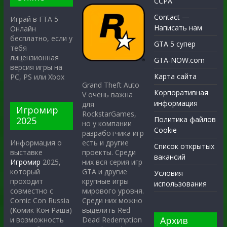
CCPA
Contact —
Играй в ГТА 5
Написать нам
Онлайн
бесплатно, если у
GTA 5 супер
тебя
лицензионная
GTA-NOW.com
версия игры на
Карта сайта
PC, PS или Xbox
Grand Theft Auto
Корпоративная
V очень важна
информация
для
Игромир
RockstarGames,
2025
Политика файлов
но у компании
Cookie
разработчика игр
есть и другие
Информация о
Список открытых
проекты. Среди
выставке
вакансий
них вся серия игр
Игромир
2025,
GTA и другие
который
Условия
крупные игры
проходит
использования
мирового уровня.
совместно с
Среди них можно
Comic Con Russia
выделить Red
(Комик Кон Раша)
Архив
Dead Redemption
и возможность