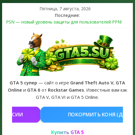
Пятница, 7 августа, 2026
Последние:
PSN — новый уровень защиты для пользователей PPN!
Теперь в каждой подписке
The Kortz Center Heist выйдет в GTA Online уже 14 июля
Регистрация в Rockstar Games Social Club ошибка #1.500.7:
как зарегистрировать аккаунт и войти без проблем в 2026
году
Получайте особые награды в GTA Online по программе
Fine Art Collector
GTA 6 официальная обложка игры и Предзаказ Grand Theft
Auto VI
GTA 5 супер
— сайт о игре
Grand Theft Auto V
,
GTA
Online
и
GTA 6
от
Rockstar Games
. Известные вам как
GTA V, GTA VI и GTA 5 Online.
ПОКОРМИТЬ КОНЯ (ДОНАТ)
КУ
Купить GTA 5