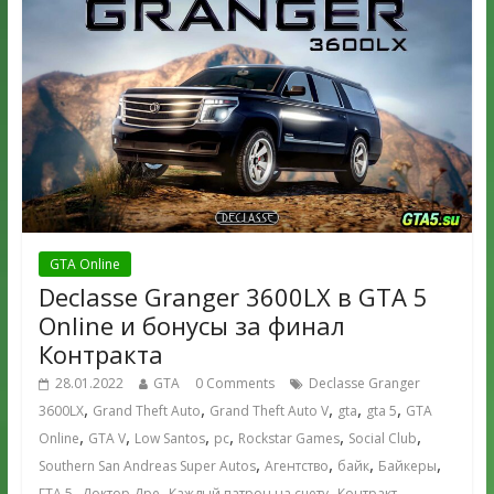
GTA Online
Declasse Granger 3600LX в GTA 5
Online и бонусы за финал
Контракта
28.01.2022
GTA
0 Comments
Declasse Granger
,
,
,
,
,
3600LX
Grand Theft Auto
Grand Theft Auto V
gta
gta 5
GTA
,
,
,
,
,
,
Online
GTA V
Low Santos
pc
Rockstar Games
Social Club
,
,
,
,
Southern San Andreas Super Autos
Агентство
байк
Байкеры
,
,
,
,
ГТА 5
Доктор Дре
Каждый патрон на счету
Контракт