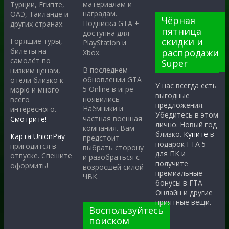
материалам и
Турции, Египте,
наградам.
ОАЭ, Таиланде и
Чёрная
Подписка GTA +
других странах.
пятница
доступна для
скидки и
Горящие туры,
PlayStation и
билеты на
распродажи
Xbox.
самолёт по
Super
В последнем
низким ценам,
обновлении GTA
отели близко к
У нас всегда есть
5 Online в игре
морю и много
выгодные
появились
всего
предложения.
Наёмники и
интересного.
Убедитесь в этом
частная военная
Смотрите!
лично. Новый год
компания. Вам
близко.
Купите
в
Карта UnionPay
предстоит
подарок ГТА 5
пригодится в
выбрать сторону
для ПК и
отпуске. Спешите
и разобраться с
получите
оформить!
возросшей силой
премиальные
ЧВК.
бонусы в ГТА
Онлайн и другие
приятные вещи.
Воспользуйтесь
поиском