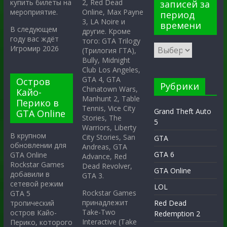
2, Red Dead
купить билеты на
записей за
Online, Max Payne
мероприятие.
период
3, LA Noire и
времени
В следующем
другие. Кроме
году вас ждёт
того: GTA Trilogy
Игромир 2026
(Трилогия ГТА),
Bully, Midnight
Club Los Angeles,
GTA 4, GTA
Остров
Рубрики
Chinatown Wars,
Кайо-
Manhunt 2, Table
Перико в
Tennis, Vice City
Grand Theft Auto
GTA Online
Stories, The
5
Warriors, Liberty
В крупном
City Stories, San
GTA
обновлении для
Andreas, GTA
GTA 6
GTA Online
Advance, Red
Rockstar Games
Dead Revolver,
GTA Online
добавили в
GTA 3.
сетевой режим
LOL
Rockstar Games
GTA 5
принадлежит
тропический
Red Dead
Take-Two
остров Кайо-
Redemption 2
Interactive (Take
Перико, которого