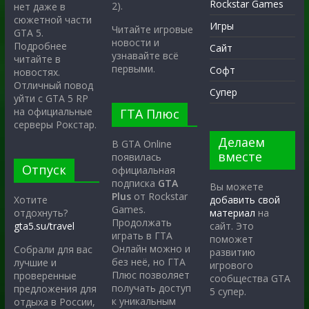
Rockstar Games
2).
нет даже в
сюжетной части
Игры
Читайте игровые
GTA 5.
новости и
Подробнее
Сайт
узнавайте всё
читайте в
первыми.
Софт
новостях.
Отличный повод
Супер
уйти с GTA 5 RP
на официальные
ГТА Плюс
серверы Рокстар.
Делаем
В GTA Online
вместе
появилась
Отпуск
официальная
подписка
GTA
Вы можете
Plus
от Rockstar
Хотите
добавить свой
Games.
отдохнуть?
материал
на
Продолжать
gta5.su/travel
сайт. Это
играть в ГТА
поможет
Онлайн можно и
Собрали для вас
развитию
без неё, но ГТА
лучшие и
игрового
Плюс позволяет
проверенные
сообщества GTA
получать доступ
предложения для
5 супер.
к уникальным
отдыха в России,