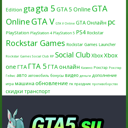
gta 5
GTA
gta
GTA 5 Online
Edition
GTA V
Online
pc
GTA Онлайн
GTA V Online
PS4
PlayStation
Rockstar
PlayStation 4
PlayStation 5
Rockstar Games
Rockstar Games Launcher
Social Club
Xbox
Xbox
Rockstar Games Social Club
RP
ГТА 5
one
ГТА онлайн
ГТА
Рокстар
Казино
Рокстар
авто
видео
дополнение
бонусы
автомобиль
Геймс
деньги
обновление
машина
игра
пк
праздник
противоборство
скидки
транспорт