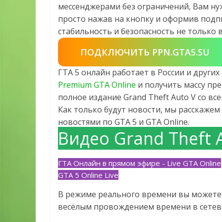
мессенджерами без ограничений, Вам ну
просто нажав на кнопку и оформив подпи
стабильность и безопасность не только в 
ПОДКЛЮЧИТЬ PPN.GTA5.SU
ГТА 5 онлайн работает в России и други
Premium GTA Online
и получить массу пре
полное издание Grand Theft Auto V со в
Как только будут новости, мы расскажем 
новостями по GTA 5 и GTA Online.
Видео Grand Theft 
ГТА Онлайн в прямом эфире - Live GTA Online
GTA 5 Online Live
В режиме реального времени вы можете 
весёлым провождением времени в сетево