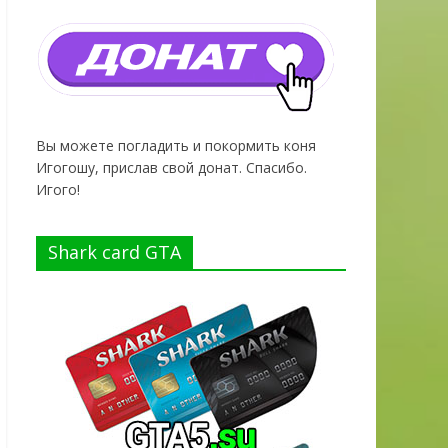
Вы можете погладить и покормить коня
Игогошу, прислав свой донат. Спасибо.
Игого!
Shark card GTA