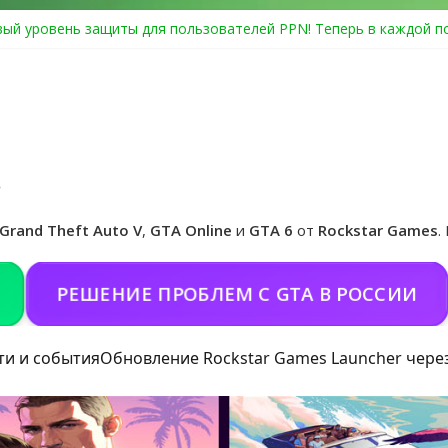
ый уровень защиты для пользователей PPN! Теперь в каждой п
Center Heist выйдет в GTA Online уже 14 июля
я в Rockstar Games Social Club ошибка #1.500.7: как зарегистри
особые награды в GTA Online по программе Fine Art Collector
циальная обложка игры и Предзаказ Grand Theft Auto VI
Grand Theft Auto V
,
GTA Online
и
GTA 6
от
Rockstar Games
.
РЕШЕНИЕ ПРОБЛЕМ С GTA В РОССИИ
П
ти и события
Обновление Rockstar Games Launcher чере