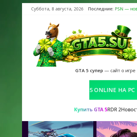
Суббота, 8 августа, 2026
Последние:
PSN — нов
The Kortz 
Регистраци
Получайте 
GTA 6 офи
GTA 5 супер
— сайт о игре
КУПИТЬ GTA 5 ONLINE НА PC
Купить GTA 5
RDR 2
Новос