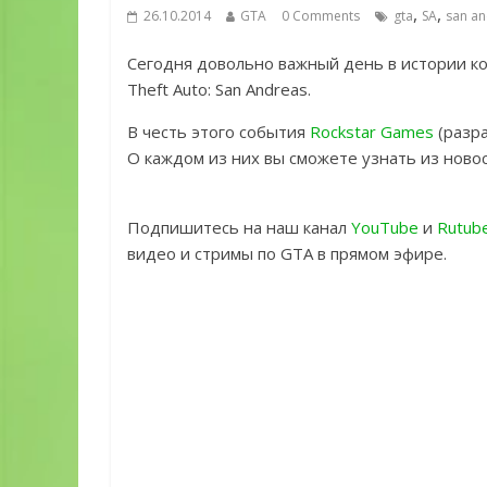
,
,
26.10.2014
GTA
0 Comments
gta
SA
san a
Сегодня довольно важный день в истории ко
Theft Auto: San Andreas.
В честь этого события
Rockstar Games
(разра
О каждом из них вы сможете узнать из ново
Подпишитесь на наш канал
YouTube
и
Rutub
видео и стримы по GTA в прямом эфире.