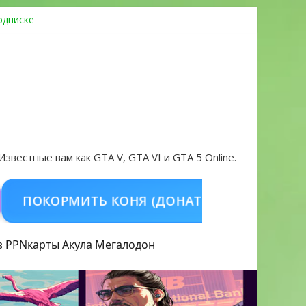
одписке
ровать аккаунт и войти без проблем в 2026 году
 Известные вам как GTA V, GTA VI и GTA 5 Online.
ОКОРМИТЬ КОНЯ (ДОНАТ)
КУПИТЬ GTA 5
з PPN
карты Акула
Мегалодон