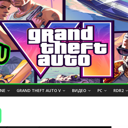
INE
GRAND THEFT AUTO V
ВИДЕО
PC
RDR2