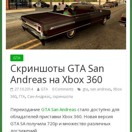
GTA
Скриншоты GTA San
Andreas на Xbox 360
,
,
27.10.2014
GTA
0 Comments
gta
san andreas
Xbox
,
,
,
360
ГТА
Сан-Андреас
скриншоты
Переиздание
GTA San Andreas
стало доступно для
обладателей приставки Xbox 360. Новая версия
GTA SA получила 720p и множество различных
достижений.