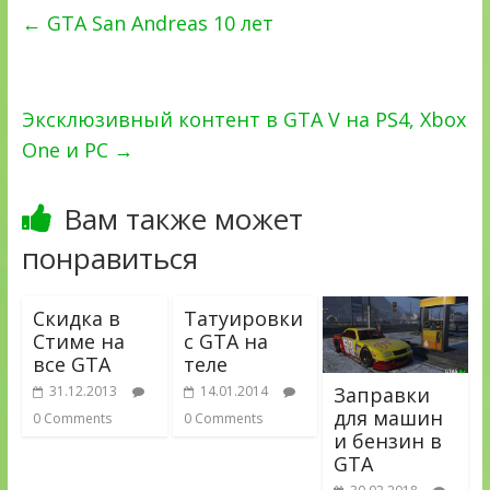
←
GTA San Andreas 10 лет
Эксклюзивный контент в GTA V на PS4, Xbox
One и PC
→
Вам также может
понравиться
Скидка в
Татуировки
Стиме на
с GTA на
все GTA
теле
Заправки
31.12.2013
14.01.2014
для машин
0 Comments
0 Comments
и бензин в
GTA