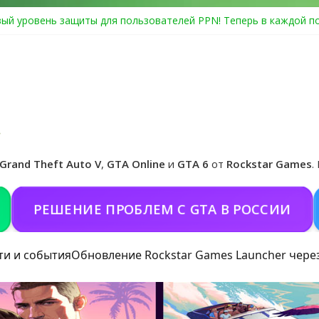
ый уровень защиты для пользователей PPN! Теперь в каждой п
Center Heist выйдет в GTA Online уже 14 июля
я в Rockstar Games Social Club ошибка #1.500.7: как зарегистри
особые награды в GTA Online по программе Fine Art Collector
иальная обложка игры и Предзаказ Grand Theft Auto VI
Grand Theft Auto V
,
GTA Online
и
GTA 6
от
Rockstar Games
.
ЕШЕНИЕ ПРОБЛЕМ С GTA В РОССИИ
ПОК
ти и события
Обновление Rockstar Games Launcher чере