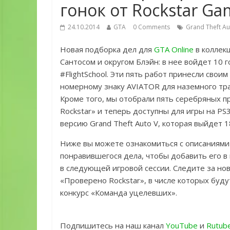
гонок от Rockstar Ga
24.10.2014
GTA
0 Comments
Grand Theft Au
Новая подборка дел для
GTA Online
в коллекц
Сантосом и округом Блэйн: в нее войдет 10 г
#FlightSchool. Эти пять работ принесли сво
номерному знаку AVIATOR для наземного тран
Кроме того, мы отобрали пять серебряных п
Rockstar» и теперь доступны для игры на PS
версию Grand Theft Auto V, которая выйдет 1
Ниже вы можете ознакомиться с описаниями
понравившегося дела, чтобы добавить его в и
в следующей игровой сессии. Следите за нов
«Проверено Rockstar», в числе которых буд
конкурс «Команда уцелевших».
Подпишитесь на наш канал
YouTube
и
Rutub