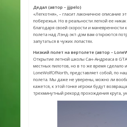
Дедал (автор – jjjpelo)
«Легкотня», – гласит лаконичное описание э
побережья. Но в реальности легкой ее никак
благодаря своей скорости и маневренности 
полета над Лэнд-экт-дэм вам откроются пот
запутаться в чужих лопастях.
Низкий полет на вертолете (автор – Lone
Открытие летной школы Сан-Андреаса в GTA 
местных пилотов, но в то же время сделало 
LoneWolfOfNorth, представляет собой, по на
полета. Мы даже не уверены, можно ли воо
кажется, к этой гонке игроки будут возвраща
трехминутный рекорд прохождения круга, ук