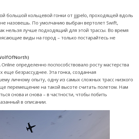
той большой кольцевой гонки от jjjpelo, проходящей вдоль
 не назовешь. По умолчанию выбран вертолет Swift,
как нельзя лучше подходящий для этой трассы. Во время
рясающие виды на город – только постарайтесь не
WolfOfNorth)
Online определенно поспособствовало росту мастерства
их еще безрассуднее. Эта гонка, созданная
шему личному опыту, одну из самых сложных трасс низкого
бще перемещение на такой высоте считать полетом. Нам
ться снова и снова – в частности, чтобы побить
азанный в описании.