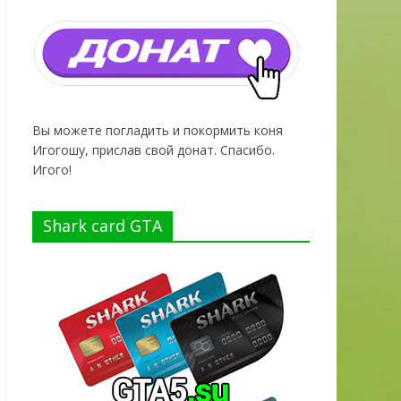
Вы можете погладить и покормить коня
Игогошу, прислав свой донат. Спасибо.
Игого!
Shark card GTA