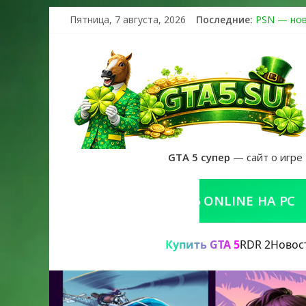
Пятница, 7 августа, 2026
Последние:
PSN — нов
The Kortz 
Регистраци
Получайте 
GTA 6 офиц
GTA 5 супер
— сайт о игре
КУПИТЬ GTA 5 ONLINE НА PC
Р
Купить GTA 5
RDR 2
Новос