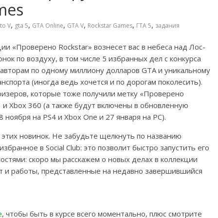
mes
,
,
,
,
,
,
to V
gta 5
GTA Online
GTA V
Rockstar Games
ГТА 5
задания
ии «Проверено Rockstar» вознесет вас в небеса над Лос-
онок по воздуху, в том числе 5 избранных дел с конкурса
им авторам по одному миллиону долларов GTA и уникальному
спорта (иногда ведь хочется и по дорогам поколесить).
ризеров, которые тоже получили метку «Проверено
3 и Xbox 360 (а также будут включены в обновленную
8 ноября на PS4 и Xbox One и 27 января на PC).
 этих новинок. Не забудьте щелкнуть по названию
збранное в Social Club: это позволит быстро запустить его
остями: скоро мы расскажем о новых делах в коллекции
ут и работы, представленные на недавно завершившийся
e
, чтобы быть в курсе всего моментально, плюс смотрите