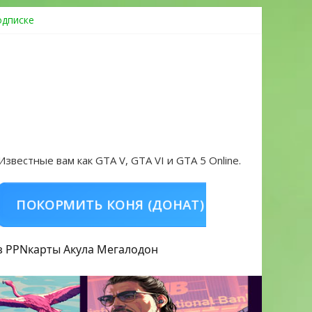
одписке
ровать аккаунт и войти без проблем в 2026 году
 Известные вам как GTA V, GTA VI и GTA 5 Online.
ОРМИТЬ КОНЯ (ДОНАТ)
КУПИТЬ GTA 5 O
з PPN
карты Акула
Мегалодон