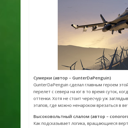
Сумерки (автор – GunterDaPenguin)
GunterDaPenguin сделал главным героем этой
перелет с севера на юг в то время суток, к
оттенки. Хотя не стоит чересчур уж загляды
этапов, где можно ненароком врезаться в в
Высоковольтный слалом (автор – conororo
Как подсказывает логика, вращающиеся верт