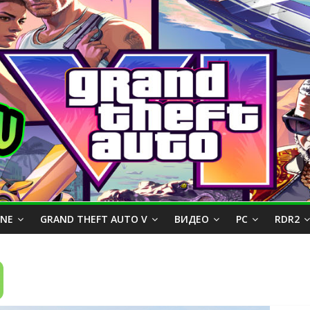
INE
GRAND THEFT AUTO V
ВИДЕО
PC
RDR2