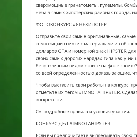
сверхмощные гранатометы, пулеметы, бомбы-
неба в самых хипстерских районах города, н
ФОТОКОНКУРС #ЯНЕХИПСТЕР
Отправьте свои самые оригинальные, самые 
композиции снимки с материалами из обновл
долларов GTA и номерной знак HIPSTER для 
своих самых дорогих нарядах типа-как-у-нищ
безразличным видом стоите на фоне своих Gl
со всей определенностью доказывающие, что
Чтобы выставить свои работы на конкурс, про
отметьте их тегом #IMNOTAHIPSTER. Сделат
воскресенья.
См. подробные правила и условия участия.
КОНКУРС ДЕЛ #IMNOTAHIPSTER
Если вы предпочитаете выплескивать свою тв