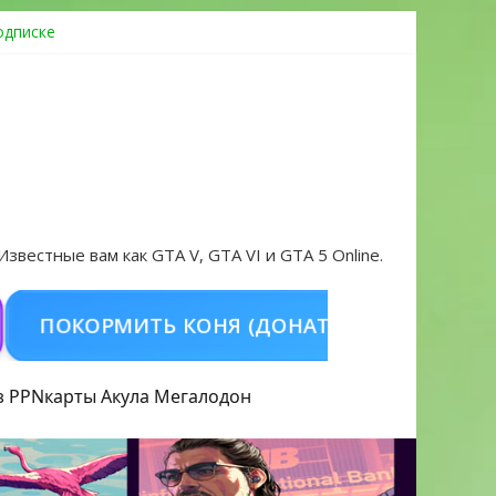
одписке
ровать аккаунт и войти без проблем в 2026 году
 Известные вам как GTA V, GTA VI и GTA 5 Online.
ОКОРМИТЬ КОНЯ (ДОНАТ)
КУПИТЬ GTA 5
з PPN
карты Акула
Мегалодон