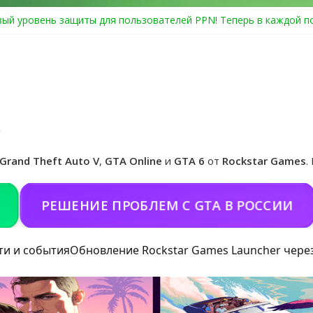
ый уровень защиты для пользователей PPN! Теперь в каждой п
Center Heist выйдет в GTA Online уже 14 июля
я в Rockstar Games Social Club ошибка #1.500.7: как зарегистри
особые награды в GTA Online по программе Fine Art Collector
циальная обложка игры и Предзаказ Grand Theft Auto VI
Grand Theft Auto V
,
GTA Online
и
GTA 6
от
Rockstar Games
.
РЕШЕНИЕ ПРОБЛЕМ С GTA В РОССИИ
П
ти и события
Обновление Rockstar Games Launcher чере