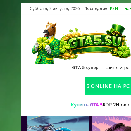
Суббота, 8 августа, 2026
Последние:
PSN — нов
The Kortz 
Регистраци
Получайте 
GTA 6 офи
GTA 5 супер
— сайт о игре
КУПИТЬ GTA 5 ONLINE НА PC
Купить GTA 5
RDR 2
Новос