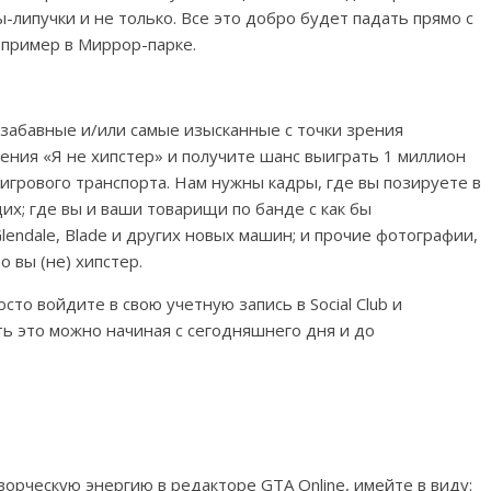
липучки и не только. Все это добро будет падать прямо с
апример в Миррор-парке.
забавные и/или самые изысканные с точки зрения
ения «Я не хипстер» и получите шанс выиграть 1 миллион
игрового транспорта. Нам нужны кадры, где вы позируете в
их; где вы и ваши товарищи по банде с как бы
endale, Blade и других новых машин; и прочие фотографии,
 вы (не) хипстер.
сто войдите в свою учетную запись в Social Club и
ь это можно начиная с сегодняшнего дня и до
орческую энергию в редакторе GTA Online, имейте в виду: