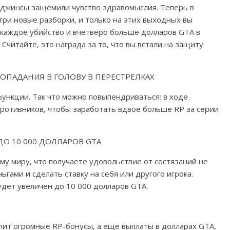
 джинсы защемили чувство здравомыслия. Теперь в
три новые разборки, и только на этих выходных вы
 каждое убийство и вчетверо больше долларов GTA в
Считайте, это награда за то, что вы встали на защиту
ПОПАДАНИЯ В ГОЛОВУ В ПЕРЕСТРЕЛКАХ
функции. Так что можно повыпендриваться: в ходе
ротивников, чтобы заработать вдвое больше RP за серии
ДО 10 000 ДОЛЛАРОВ GTA
му миру, что получаете удовольствие от состязаний не
гами и сделать ставку на себя или другого игрока.
удет увеличен до 10 000 долларов GTA.
лит огромные RP-бонусы, а еще выплаты в долларах GTA,