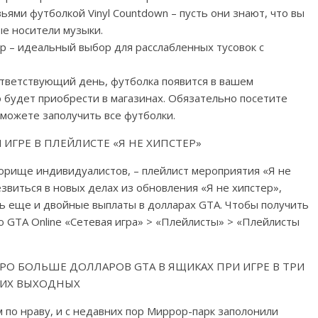
ьями футболкой Vinyl Countdown – пусть они знают, что вы
е носители музыки.
rp – идеальный выбор для расслабленных тусовок с
оответствующий день, футболка появится в вашем
о будет приобрести в магазинах. Обязательно посетите
 сможете заполучить все футболки.
ИГРЕ В ПЛЕЙЛИСТЕ «Я НЕ ХИПСТЕР»
борище индивидуалистов, – плейлист мероприятия «Я не
звиться в новых делах из обновления «Я не хипстер»,
ь еще и двойные выплаты в долларах GTA. Чтобы получить
ю GTA Online «Сетевая игра» > «Плейлисты» > «Плейлисты
ЕРО БОЛЬШЕ ДОЛЛАРОВ GTA В ЯЩИКАХ ПРИ ИГРЕ В ТРИ
ТИХ ВЫХОДНЫХ
 по нраву, и с недавних пор Миррор-парк заполонили