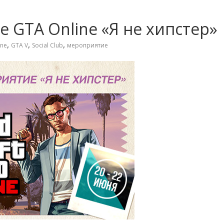
 GTA Online «Я не хипстер»
,
,
,
ine
GTA V
Social Club
мероприятие