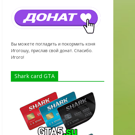
Вы можете погладить и покормить коня
Игогошу, прислав свой донат. Спасибо.
Игого!
Shark card GTA