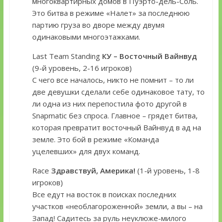
многоквартирных домов в Пуэрто-дель-Соль.
Это битва в режиме «Налет» за последнюю
партию груза во дворе между двумя
одинаковыми многоэтажками.
Last Team Standing
КУ – Восточный Вайнвуд
(9-й уровень, 2-16 игроков)
С чего все началось, никто не помнит – то ли
две девушки сделали себе одинаковое тату, то
ли одна из них перепостила фото другой в
Snapmatic без спроса. Главное – грядет битва,
которая превратит восточный Вайнвуд в ад на
земле. Это бой в режиме «Команда
уцелевших» для двух команд.
Race
Здравствуй, Америка!
(1-й уровень, 1-8
игроков)
Все едут на восток в поисках последних
участков «необлагороженной» земли, а вы – на
Запад! Садитесь за руль неуклюже-милого