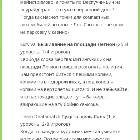
мейнстримово, а гонять по Веспуччи-Бич на
лоурайдерах – это уже вчерашний день?
Тогда как насчет гонки для компактных
автомобилей по шоссе Лос-Сантос с заездом
на парковку у казино?
Survival
Выживание на площади Легион
(25-й
уровень, 1-4 игроков)
Свобода слова мертва: митингующих на
площади Легион пришла разгонять полиция.
Вам предстоит биться с пешими копами,
копами на внедорожниках, а под конец –
копами на вертолетах Buzzard. И не забывайте,
что настоящие злодеи тут – банкиры,
взирающие на эту бойню свысока.
Team Deathmatch
Пуэрто-дель-Соль
(1-й
уровень, 2-8 игроков)
Когда-то каждый художник мечтал умереть
молодым. Потом они стали иронически