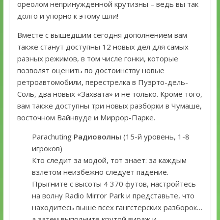
ореолом непринужденной крутизны – ведь вы так
долго и упорно к этому шли!
Вместе с вышедшим сегодня дополнением вам
также станут доступны 12 новых дел для самых
разных режимов, в том числе гонки, которые
позволят оценить по достоинству новые
ретроавтомобили, перестрелка в Пуэрто-дель-
Соль, два новых «Захвата» и не только. Кроме того,
вам также доступны три новых разборки в Чумаше,
восточном Вайнвуде и Миррор-Парке.
Parachuting
Радиоволны
(15-й уровень, 1-8
игроков)
Кто следит за модой, тот знает: за каждым
взлетом неизбежно следует падение.
Прыгните с высоты 4 370 футов, настройтесь
на волну Radio Mirror Park и представьте, что
находитесь выше всех гангстерских разборок…
а затем выполните крутой вираж и