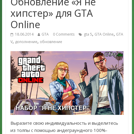
Обновление «Я не
хипстер» для GTA
Online
,
,
18.06.2014
GTA
0 Comments
gta 5
GTA Online
GTA
,
,
V
дополнение
обновление
Выразите свою индивидуальность и выделитесь
из толпы с помощью андеграундного 100%-