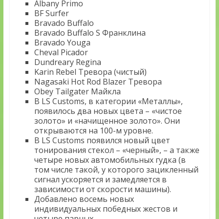
Albany Primo
BF Surfer
Bravado Buffalo
Bravado Buffalo S Франклина
Bravado Youga
Cheval Picador
Dundreary Regina
Karin Rebel Тревора (чистый)
Nagasaki Hot Rod Blazer Тревора
Obey Tailgater Майкла
В LS Customs, в категории «Металлы»,
появилось два новых цвета – «чистое
золото» и «начищенное золото». Они
открываются на 100-м уровне.
В LS Customs появился новый цвет
тонирования стекол – «черный», – а также
четыре новых автомобильных гудка (в
том числе такой, у которого зацикленный
сигнал ускоряется и замедляется в
зависимости от скорости машины).
Добавлено восемь новых
индивидуальных победных жестов и
четыре парных.