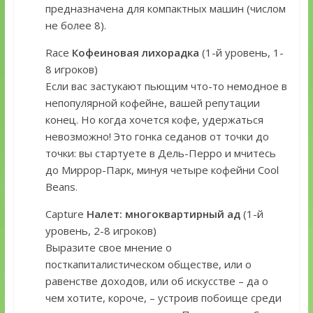
предназначена для компактных машин (числом
не более 8).
Race
Кофеиновая лихорадка
(1-й уровень, 1-
8 игроков)
Если вас застукают пьющим что-то немодное в
непопулярной кофейне, вашей репутации
конец. Но когда хочется кофе, удержаться
невозможно! Это гонка седанов от точки до
точки: вы стартуете в Дель-Перро и мчитесь
до Миррор-Парк, минуя четыре кофейни Cool
Beans.
Capture
Налет: многоквартирный ад
(1-й
уровень, 2-8 игроков)
Выразите свое мнение о
посткапиталистическом обществе, или о
равенстве доходов, или об искусстве – да о
чем хотите, короче, – устроив побоище среди