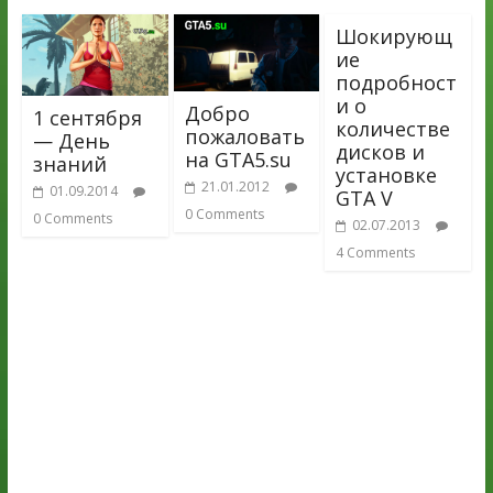
Шокирующ
ие
подробност
и о
Добро
1 сентября
количестве
пожаловать
— День
дисков и
на GTA5.su
знаний
установке
21.01.2012
01.09.2014
GTA V
0 Comments
0 Comments
02.07.2013
4 Comments