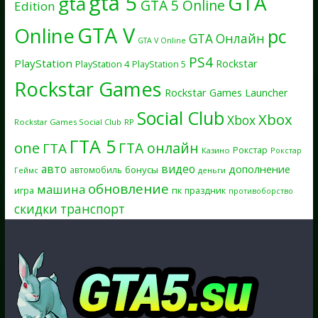
gta 5
GTA
gta
GTA 5 Online
Edition
GTA V
Online
pc
GTA Онлайн
GTA V Online
PS4
PlayStation
Rockstar
PlayStation 4
PlayStation 5
Rockstar Games
Rockstar Games Launcher
Social Club
Xbox
Xbox
Rockstar Games Social Club
RP
ГТА 5
one
ГТА онлайн
ГТА
Рокстар
Казино
Рокстар
авто
видео
дополнение
бонусы
автомобиль
Геймс
деньги
обновление
машина
игра
пк
праздник
противоборство
скидки
транспорт