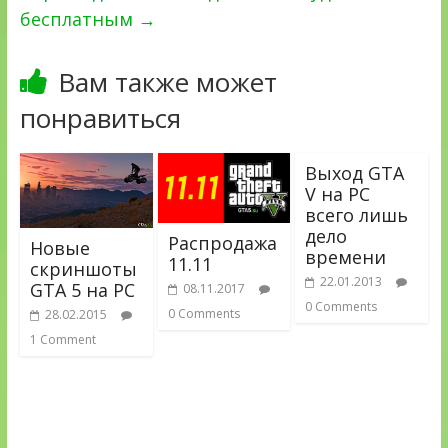
бесплатным
→
Вам также может
понравиться
Выход GTA
V на PC
всего лишь
дело
Распродажа
Новые
времени
11.11
скриншоты
22.01.2013
GTA 5 на PC
08.11.2017
0 Comments
0 Comments
28.02.2015
1 Comment