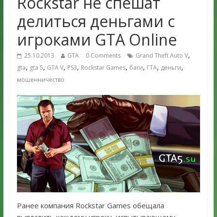
Rockstar не спешат
делиться деньгами с
игроками GTA Online
,
25.10.2013
GTA
0 Comments
Grand Theft Auto V
,
,
,
,
,
,
,
,
gta
gta 5
GTA V
PS3
Rockstar Games
баги
ГТА
деньги
мошенничество
Ранее компания Rockstar Games обещала