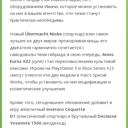
оборудованием Имани, которое можно установить
на них в вашем агентстве, эти тачки станут
практически непобедимы.
Новый
Übermacht Niobe
(спорткар) взял самое
лучшее из двух миров: прожорливая мощь его
двигателя гармонично сочетается с
самодовольством гибрида; в свою очередь,
Annis
Euros X32
(купе) стал переосмыслением культовой
классики. Игроки на PlayStation 5 и Xbox Series X|S
смогут отвезти эти две модели в Hao’s Special
Works, чтобы установить на них модификации и
косметические улучшения.
Кроме того, сегодняшнее обновление добавит в
игру аппетитный
Invetero Coquette
D1
(классический спорткар) и брутальный
Declasse
Yosemite 1500
(вездеход).