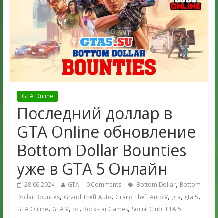
GTA Online
Последний доллар в
GTA Online обновление
Bottom Dollar Bounties
уже в GTA 5 Онлайн
,
28.06.2024
GTA
0 Comments
Bottom Dollar
Bottom
,
,
,
,
,
Dollar Bounties
Grand Theft Auto
Grand Theft Auto V
gta
gta 5
,
,
,
,
,
,
GTA Online
GTA V
pc
Rockstar Games
Social Club
ГТА 5