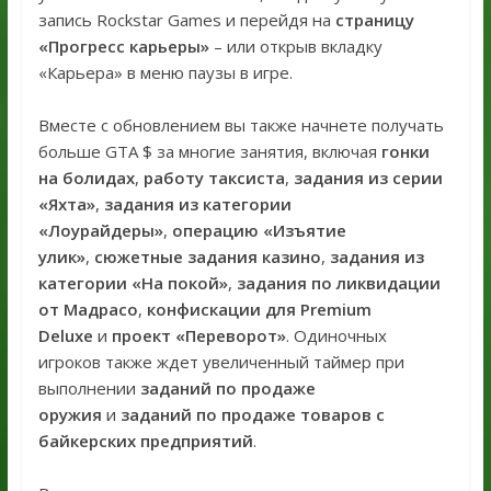
запись Rockstar Games и перейдя на
страницу
«Прогресс карьеры»
– или открыв вкладку
«Карьера» в меню паузы в игре.
Вместе с обновлением вы также начнете получать
больше GTA $ за многие занятия, включая
гонки
на болидах
,
работу таксиста
,
задания из серии
«Яхта»
,
задания из категории
«Лоурайдеры»
,
операцию «Изъятие
улик»
,
сюжетные задания казино
,
задания из
категории «На покой»
,
задания по ликвидации
от Мадрасо
,
конфискации для Premium
Deluxe
и
проект «Переворот»
. Одиночных
игроков также ждет увеличенный таймер при
выполнении
заданий по продаже
оружия
и
заданий по продаже товаров с
байкерских предприятий
.