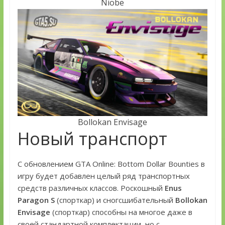
Niobe
Bollokan Envisage
Новый транспорт
С обновлением GTA Online: Bottom Dollar Bounties в
игру будет добавлен целый ряд транспортных
средств различных классов. Роскошный
Enus
Paragon S
(спорткар) и сногсшибательный
Bollokan
Envisage
(спорткар) способны на многое даже в
своей стандартной комплектации, но с