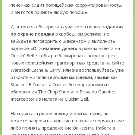
печенках сидит полицейская коррумпированность,
и он готов принять любую помощь.
Для того чтобы принять участие в новых
заданиях
по охране порядка
в свободном режиме, не
забудьте поговорить с Винсентом и выполнить
задание
«Отжимание денег»
в рамках налета на
Cluckin’ Bell, чтобы разблокировать покупку трех
новых полицейских транспортных средств на сайте
Warstock Cache & Carry, или же воспользуйтесь уже
открытыми полицейскими машинами, такими как
Stanier LE Cruiser и Cruiser без маркировки из
обновления The Chop Shop или Bravado Gauntlet
Interceptor из налета на Cluckin’ Bell.
Находясь за рулем полицейской машины, вы
можете запросить задание по охране порядка сами
либо принять предложение Винсента. Работа в
качестве полицейского на полставки требует