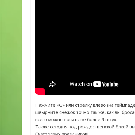
Нажмите «G» или стрелку влево (на геймпаде)
швырните снежок точно так же, как вы броса
всего можно носить не более 9 штук.
Также сегодня под рождественской ёлкой вы
Счастливых праздников!