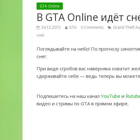
GTA Online
В GTA Online идёт сн
24.12.2015
GTA
0 Comments
Grand Theft Au
снег
Поглядывайте на небо! По прогнозу синопти
снег.
При виде сгробов вас наверняка охватит же
сдерживайте себя — ведь теперь вы можете
Подпишитесь на наш канал
YouTube
и
Rutub
видео и стримы по GTA в прямом эфире.