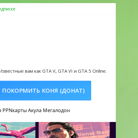
одписке
ровать аккаунт и войти без проблем в 2026 году
 Известные вам как GTA V, GTA VI и GTA 5 Online.
РМИТЬ КОНЯ (ДОНАТ)
КУПИТЬ GTA 5 ON
з PPN
карты Акула
Мегалодон