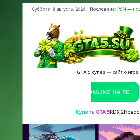
Суббота, 8 августа, 2026
Последние:
PSN — нов
The Kortz 
Регистраци
Получайте 
GTA 6 офи
GTA 5 супер
— сайт о игре
КУПИТЬ GTA 5 ONLINE НА PC
РЕ
Купить GTA 5
RDR 2
Новос