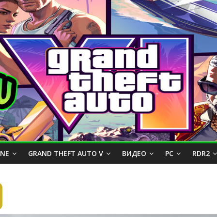
INE
GRAND THEFT AUTO V
ВИДЕО
PC
RDR2