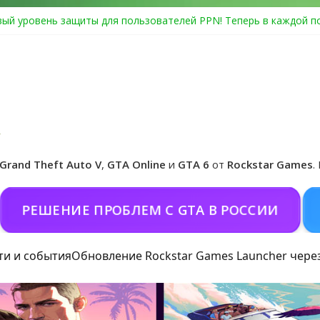
ый уровень защиты для пользователей PPN! Теперь в каждой п
Center Heist выйдет в GTA Online уже 14 июля
я в Rockstar Games Social Club ошибка #1.500.7: как зарегистри
особые награды в GTA Online по программе Fine Art Collector
циальная обложка игры и Предзаказ Grand Theft Auto VI
Grand Theft Auto V
,
GTA Online
и
GTA 6
от
Rockstar Games
.
ШЕНИЕ ПРОБЛЕМ С GTA В РОССИИ
ПОКО
ти и события
Обновление Rockstar Games Launcher чере