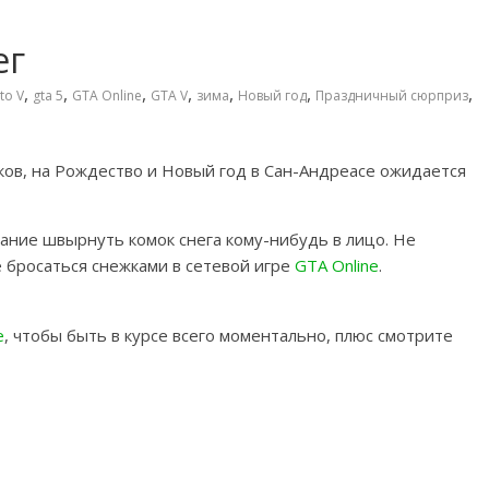
ег
,
,
,
,
,
,
,
to V
gta 5
GTA Online
GTA V
зима
Новый год
Праздничный сюрприз
ков, на Рождество и Новый год в Сан-Андреасе ожидается
лание швырнуть комок снега кому-нибудь в лицо. Не
 бросаться снежками в сетевой игре
GTA Online
.
e
, чтобы быть в курсе всего моментально, плюс смотрите