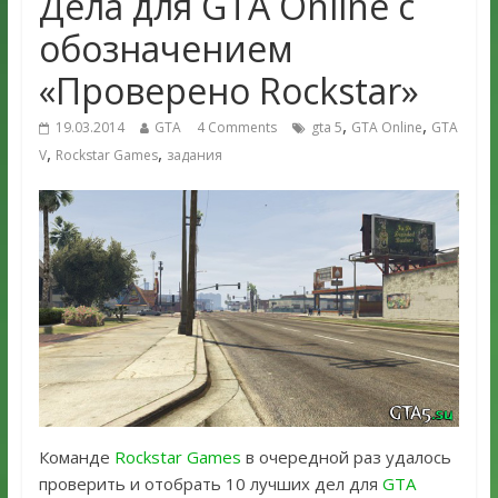
Дела для GTA Online с
обозначением
«Проверено Rockstar»
,
,
19.03.2014
GTA
4 Comments
gta 5
GTA Online
GTA
,
,
V
Rockstar Games
задания
Команде
Rockstar Games
в очередной раз удалось
проверить и отобрать 10 лучших дел для
GTA