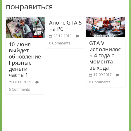
понравиться
Анонс GTA 5
на PC
23.12.2013
GTA V
10 июня
0 Comments
исполнилос
выйдет
ь 4 года с
обновление
момента
Грязные
выхода
деньги:
часть 1
17.09.2017
06.06.2015
8 Comments
6 Comments