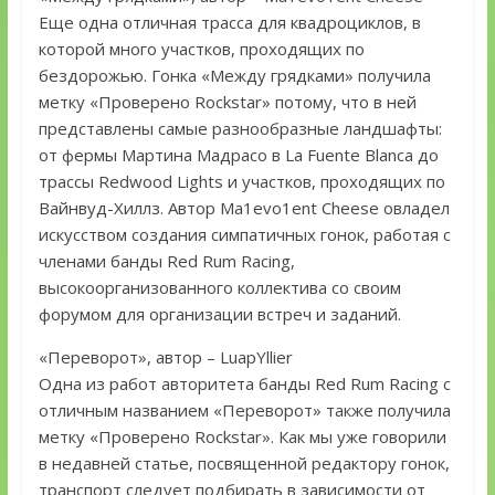
Еще одна отличная трасса для квадроциклов, в
которой много участков, проходящих по
бездорожью. Гонка «Между грядками» получила
метку «Проверено Rockstar» потому, что в ней
представлены самые разнообразные ландшафты:
от фермы Мартина Мадрасо в La Fuente Blanca до
трассы Redwood Lights и участков, проходящих по
Вайнвуд-Хиллз. Автор Ma1evo1ent Cheese овладел
искусством создания симпатичных гонок, работая с
членами банды Red Rum Racing,
высокоорганизованного коллектива со своим
форумом для организации встреч и заданий.
«Переворот», автор – LuapYllier
Одна из работ авторитета банды Red Rum Racing с
отличным названием «Переворот» также получила
метку «Проверено Rockstar». Как мы уже говорили
в недавней статье, посвященной редактору гонок,
транспорт следует подбирать в зависимости от