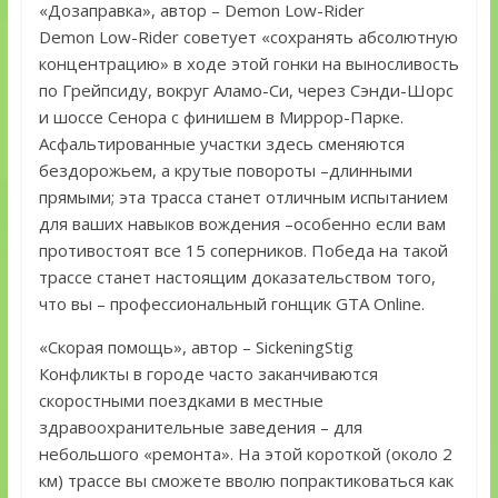
«Дозаправка», автор – Demon Low-Rider
Demon Low-Rider советует «сохранять абсолютную
концентрацию» в ходе этой гонки на выносливость
по Грейпсиду, вокруг Аламо-Си, через Сэнди-Шорс
и шоссе Сенора с финишем в Миррор-Парке.
Асфальтированные участки здесь сменяются
бездорожьем, а крутые повороты –длинными
прямыми; эта трасса станет отличным испытанием
для ваших навыков вождения –особенно если вам
противостоят все 15 соперников. Победа на такой
трассе станет настоящим доказательством того,
что вы – профессиональный гонщик GTA Online.
«Скорая помощь», автор – SickeningStig
Конфликты в городе часто заканчиваются
скоростными поездками в местные
здравоохранительные заведения – для
небольшого «ремонта». На этой короткой (около 2
км) трассе вы сможете вволю попрактиковаться как