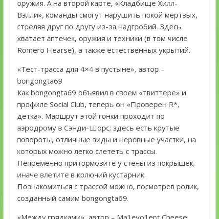
оружия. А на второй карте, «Кладбище Хилл-
Вэлли», команды смогут нарушить покой мертвых,
стреляя друг по другу из-за надгробий. Здесь
хватает аптечек, оружия и техники (в том числе
Romero Hearse), а также естественных укрытий.
«Тест-трасса для 4×4 в пустыне», автор –
bongongta69
Как bongongta69 объявил в своем «твиттере» и
профиле Social Club, теперь он «Проверен R*,
детка». Маршрут этой гонки проходит по
аэродрому в Сэнди-Шорс; здесь есть крутые
повороты, отличные виды и неровные участки, на
которых можно легко слететь с трассы.
Непременно притормозите у стены из покрышек,
иначе влетите в колючий кустарник.
Познакомиться с трассой можно, посмотрев ролик,
созданный самим bongongta69.
«Между грядками», автор – Ma1evo1ent Cheese