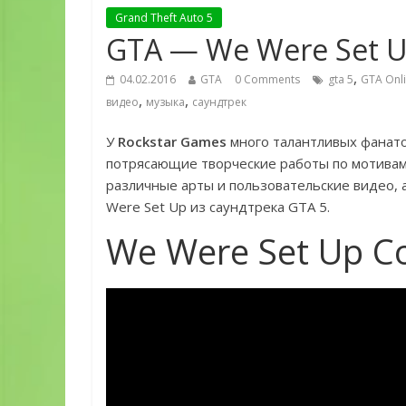
Grand Theft Auto 5
GTA — We Were Set Up
,
04.02.2016
GTA
0 Comments
gta 5
GTA Onl
,
,
видео
музыка
саундтрек
У
Rockstar Games
много талантливых фанато
потрясающие творческие работы по мотивам
различные арты и пользовательские видео, 
Were Set Up из саундтрека GTA 5.
We Were Set Up C