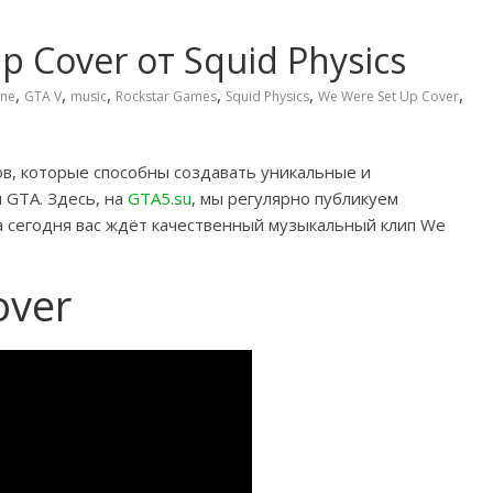
 Cover от Squid Physics
,
,
,
,
,
,
ine
GTA V
music
Rockstar Games
Squid Physics
We Were Set Up Cover
в, которые способны создавать уникальные и
 GTA.
Здесь, на
GTA5.su
, мы регулярно публикуем
а сегодня вас ждёт качественный музыкальный клип We
over