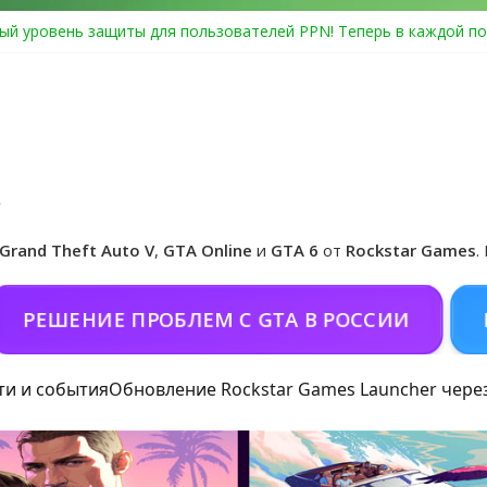
ый уровень защиты для пользователей PPN! Теперь в каждой по
Center Heist выйдет в GTA Online уже 14 июля
я в Rockstar Games Social Club ошибка #1.500.7: как зарегистрир
особые награды в GTA Online по программе Fine Art Collector
иальная обложка игры и Предзаказ Grand Theft Auto VI
Grand Theft Auto V
,
GTA Online
и
GTA 6
от
Rockstar Games
.
НИЕ ПРОБЛЕМ С GTA В РОССИИ
ПОКОРМ
ти и события
Обновление Rockstar Games Launcher чере