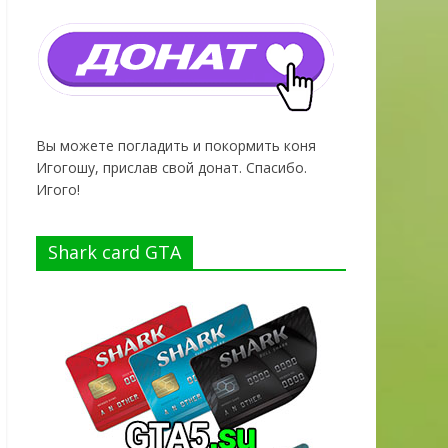
Вы можете погладить и покормить коня
Игогошу, прислав свой донат. Спасибо.
Игого!
Shark card GTA