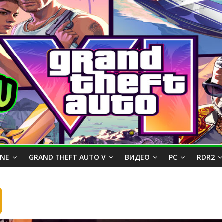
INE
GRAND THEFT AUTO V
ВИДЕО
PC
RDR2