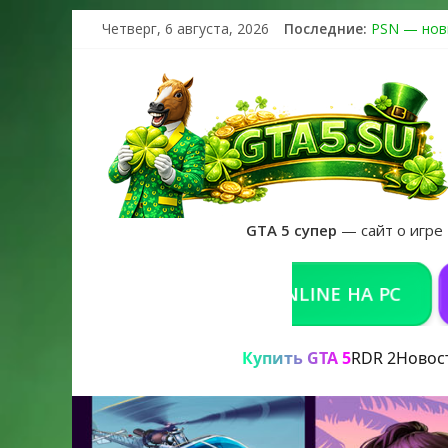
Четверг, 6 августа, 2026
Последние:
PSN — нов
The Kortz 
Регистраци
Получайте 
GTA 6 офиц
GTA 5 супер
— сайт о игре
КУПИТЬ GTA 5 ONLINE НА PC
РЕШЕ
Купить GTA 5
RDR 2
Новос