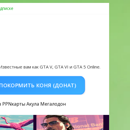
дписке
овать аккаунт и войти без проблем в 2026 году
 Известные вам как GTA V, GTA VI и GTA 5 Online.
ИТЬ КОНЯ (ДОНАТ)
КУПИТЬ GTA 5 ONLI
з PPN
карты Акула
Мегалодон