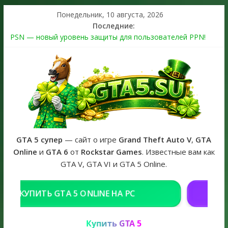
Понедельник, 10 августа, 2026
Последние:
PSN — новый уровень защиты для пользователей PPN!
Теперь в каждой подписке
The Kortz Center Heist выйдет в GTA Online уже 14 июля
Регистрация в Rockstar Games Social Club ошибка #1.500.7:
как зарегистрировать аккаунт и войти без проблем в 2026
году
Получайте особые награды в GTA Online по программе
Fine Art Collector
GTA 6 официальная обложка игры и Предзаказ Grand Theft
Auto VI
GTA 5 супер
— сайт о игре
Grand Theft Auto V
,
GTA
Online
и
GTA 6
от
Rockstar Games
. Известные вам как
GTA V, GTA VI и GTA 5 Online.
РЕШЕНИЕ ПРОБЛЕМ С GTA В РОССИИ
Купить GTA 5