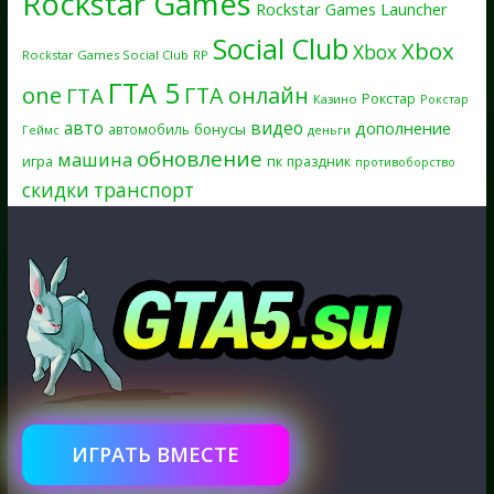
Rockstar Games
Rockstar Games Launcher
Social Club
Xbox
Xbox
Rockstar Games Social Club
RP
ГТА 5
one
ГТА онлайн
ГТА
Рокстар
Казино
Рокстар
авто
видео
дополнение
бонусы
автомобиль
Геймс
деньги
обновление
машина
игра
пк
праздник
противоборство
скидки
транспорт
ИГРАТЬ ВМЕСТЕ