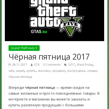
Grand Theft Auto 5
Чёрная пятница 2017
,
,
08.11.2017
GTA
0 Comments
2017
black friday
,
,
,
,
,
,
,
sale
акция
купить
магазин
продажи
распродажа
скидки
Чёрная пятница
Впереди
чёрная пятница
— время скидок на
самые желанные и просто повседневные товары. В
интернете и магазинах вы можете заказать и
купить различную продукцию с большими