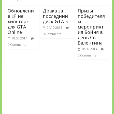
Обновлени
Драка за
Призы
е «Я не
последний
победителя
хипстер»
диск GTA 5
м
для GTA
мероприят
04.10.2013
Online
ия Бойня в
0 Comments
день Св.
18.06.2014
Валентина
0 Comments
18.02.2014
0 Comments