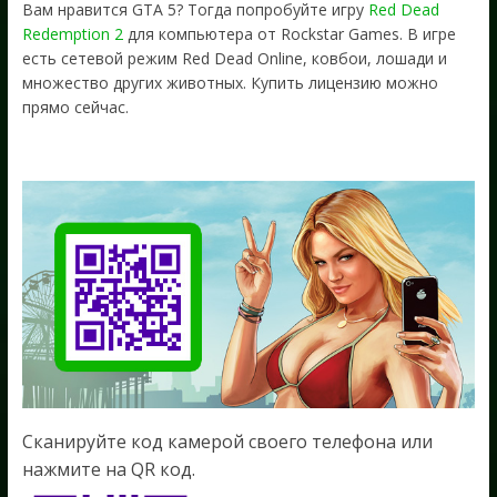
Вам нравится GTA 5? Тогда попробуйте игру
Red Dead
Redemption 2
для компьютера от Rockstar Games. В игре
есть сетевой режим Red Dead Online, ковбои, лошади и
множество других животных. Купить лицензию можно
прямо сейчас.
Сканируйте код камерой своего телефона или
нажмите на QR код.