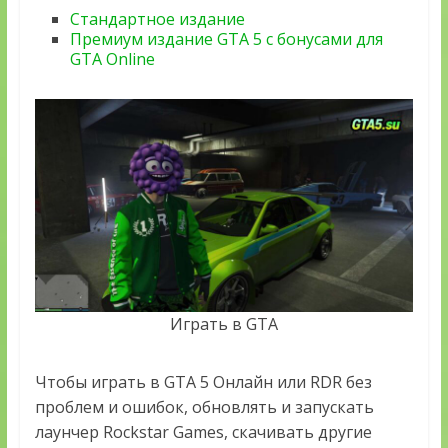
Стандартное издание
Премиум издание GTA 5 с бонусами для
GTA Online
Играть в GTA
Чтобы играть в GTA 5 Онлайн или RDR без
проблем и ошибок, обновлять и запускать
лаунчер Rockstar Games, скачивать другие