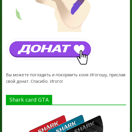
Вы можете погладить и покормить коня Игогошу, прислав
свой донат. Спасибо. Игого!
Shark card GTA