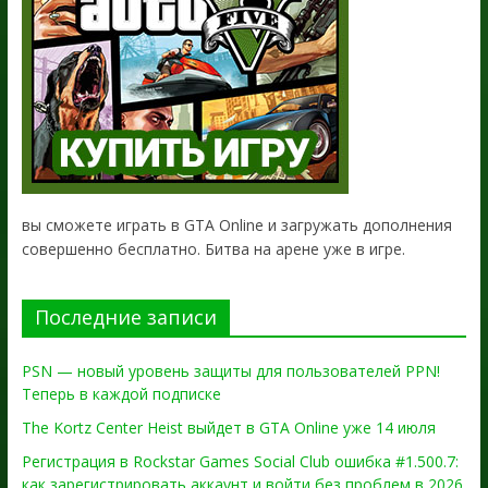
вы сможете играть в GTA Online и загружать дополнения
совершенно бесплатно. Битва на арене уже в игре.
Последние записи
PSN — новый уровень защиты для пользователей PPN!
Теперь в каждой подписке
The Kortz Center Heist выйдет в GTA Online уже 14 июля
Регистрация в Rockstar Games Social Club ошибка #1.500.7:
как зарегистрировать аккаунт и войти без проблем в 2026