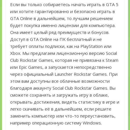
Если вы только собираетесь начать играть в GTA 5
или хотите гарантированно и безопасно играть в
GTA Online в дальнейшем, то лучшим решением
будет покупка именно лицензии для компьютера.
Она имеет целый ряд преимуществ и бонусов.
Доступ в GTA Online на ПК бесплатный и не
требует оплаты подписки, как на PlayStation или
Xbox. Мы предлагаем лицензионную версию Social
Club Rockstar Games, которая не привязана к Steam
или Epic Games, а запускается непосредственно
через официальный Launcher Rockstar Games. При
этом вам доступны все облачные возможности
благодаря аккаунту Social Club Rockstar Games. Вы
сможете сохранять и загружать игру в облаке,
открывать достижения, видеть статистику в игре и
легко скачивать её в дальнейшем, если решите
заменить компьютер или что-то переустановить,
например операционную систему Windows.