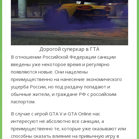
Дорогой суперкар в ГТА
В отношении Российской Федерации санкции
введены уже некоторое время и регулярно
появляются новые. Они нацелены
преимущественно на нанесение экономического
ущерба России, но под раздачу попадают и
обычные жители, и граждане РФ с российским
паспортом.
В случае с игрой GTA V и GTA Online нас
интересуют не абсолютно все санкции, а
преимущественно те, которые уже оказывают или
способны оказать влияние на привычную игру в