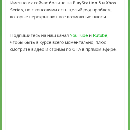
Именно их сейчас больше на
PlayStation 5
и
Xbox
Series
, но с консолями есть целый ряд проблем,
которые перекрывают все возможные плюсы.
Подпишитесь на наш канал
YouTube
и
Rutube
,
чтобы быть в курсе всего моментально, плюс
смотрите видео и стримы по GTA в прямом эфире.