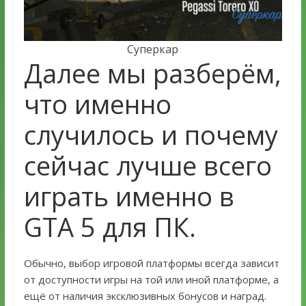
Суперкар
Далее мы разберём,
что именно
случилось и почему
сейчас лучше всего
играть именно в
GTA 5 для ПК.
Обычно, выбор игровой платформы всегда зависит
от доступности игры на той или иной платформе, а
ещё от наличия эксклюзивных бонусов и наград.