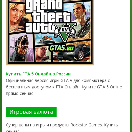
Купить ГТА 5 Онлайн в России
Официальная версия игры GTA V для компьютера с
бесплатным доступом к ГТА Онлайн. Купите GTA 5 Online
прямо сейчас
Игровая валюта
Супер цены на игры и продукты Rockstar Games. Купить
сейчас: