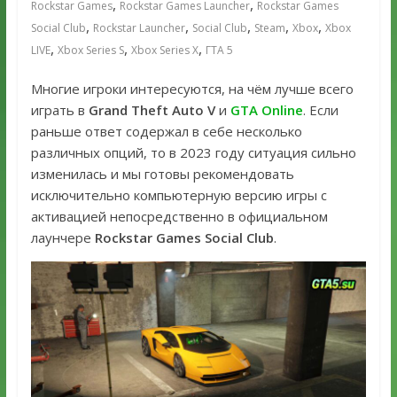
,
,
Rockstar Games
Rockstar Games Launcher
Rockstar Games
,
,
,
,
,
Social Club
Rockstar Launcher
Social Club
Steam
Xbox
Xbox
,
,
,
LIVE
Xbox Series S
Xbox Series X
ГТА 5
Многие игроки интересуются, на чём лучше всего
играть в
Grand Theft Auto V
и
GTA Online
. Если
раньше ответ содержал в себе несколько
различных опций, то в 2023 году ситуация сильно
изменилась и мы готовы рекомендовать
исключительно компьютерную версию игры с
активацией непосредственно в официальном
лаунчере
Rockstar Games Social Club
.