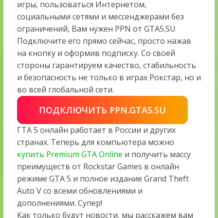
игры, пользоваться Интернетом,
социальными сетями и мессенджерами без
ограничений, Вам нужен PPN от GTA5.SU
Подключите его прямо сейчас, просто нажав
на кнопку и оформив подписку. Со своей
стороны гарантируем качество, стабильность
и безопасность не только в играх Рокстар, но и
во всей глобальной сети.
ПОДКЛЮЧИТЬ PPN.GTA5.SU
ГТА 5 онлайн работает в России и других
странах. Теперь для компьютера можно
купить Premium GTA Online
и получить массу
преимуществ от Rockstar Games в онлайн
режиме GTA 5 и полное издание Grand Theft
Auto V со всеми обновлениями и
дополнениями. Супер!
Как только будут новости, мы расскажем вам