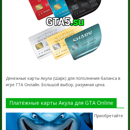
Денежные карты Акула (Шарк) для пополнения баланса в
игре ГТА Онлайн. Большой выбор, разумная цена.
Платёжные карты Акула для GTA Online
Приобретайте