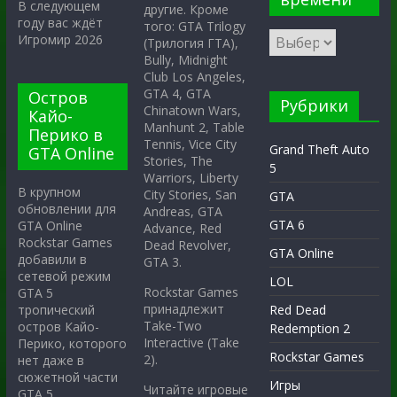
В следующем
другие. Кроме
году вас ждёт
того: GTA Trilogy
Игромир 2026
(Трилогия ГТА),
Bully, Midnight
Club Los Angeles,
GTA 4, GTA
Остров
Рубрики
Chinatown Wars,
Кайо-
Manhunt 2, Table
Перико в
Tennis, Vice City
Grand Theft Auto
GTA Online
Stories, The
5
Warriors, Liberty
В крупном
City Stories, San
GTA
обновлении для
Andreas, GTA
GTA 6
GTA Online
Advance, Red
Rockstar Games
Dead Revolver,
GTA Online
добавили в
GTA 3.
сетевой режим
LOL
Rockstar Games
GTA 5
принадлежит
тропический
Red Dead
Take-Two
остров Кайо-
Redemption 2
Interactive (Take
Перико, которого
Rockstar Games
2).
нет даже в
сюжетной части
Игры
Читайте игровые
GTA 5.