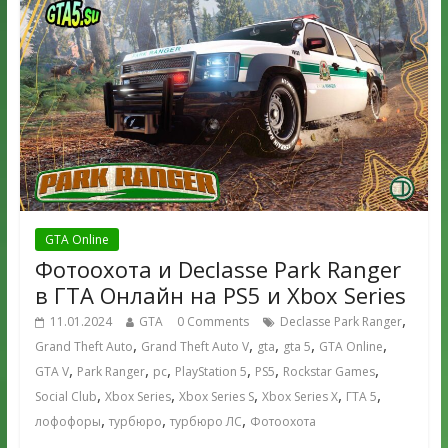
GTA Online
Фотоохота и Declasse Park Ranger
в ГТА Онлайн на PS5 и Xbox Series
,
11.01.2024
GTA
0 Comments
Declasse Park Ranger
,
,
,
,
,
Grand Theft Auto
Grand Theft Auto V
gta
gta 5
GTA Online
,
,
,
,
,
,
GTA V
Park Ranger
pc
PlayStation 5
PS5
Rockstar Games
,
,
,
,
,
Social Club
Xbox Series
Xbox Series S
Xbox Series X
ГТА 5
,
,
,
лофофоры
турбюро
турбюро ЛС
Фотоохота