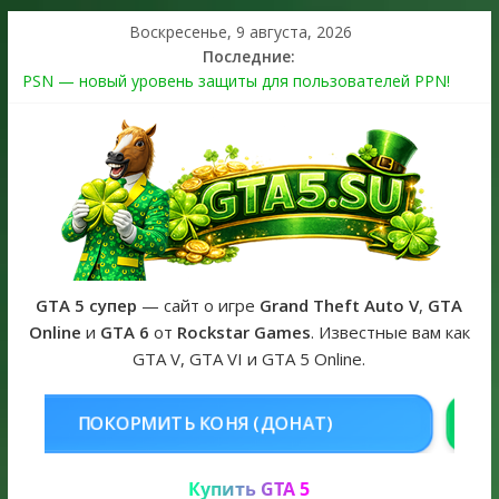
Воскресенье, 9 августа, 2026
Последние:
PSN — новый уровень защиты для пользователей PPN!
Теперь в каждой подписке
The Kortz Center Heist выйдет в GTA Online уже 14 июля
Регистрация в Rockstar Games Social Club ошибка #1.500.7:
как зарегистрировать аккаунт и войти без проблем в 2026
году
Получайте особые награды в GTA Online по программе
Fine Art Collector
GTA 6 официальная обложка игры и Предзаказ Grand Theft
Auto VI
GTA 5 супер
— сайт о игре
Grand Theft Auto V
,
GTA
Online
и
GTA 6
от
Rockstar Games
. Известные вам как
GTA V, GTA VI и GTA 5 Online.
НЯ (ДОНАТ)
КУПИТЬ GTA 5 ONL
Купить GTA 5