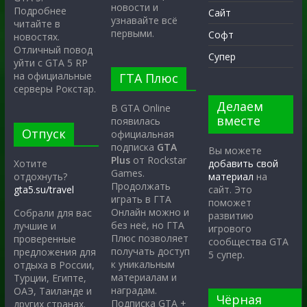
новости и
Подробнее
Сайт
узнавайте всё
читайте в
первыми.
Софт
новостях.
Отличный повод
Супер
уйти с GTA 5 RP
на официальные
ГТА Плюс
серверы Рокстар.
Делаем
В GTA Online
вместе
появилась
Отпуск
официальная
подписка
GTA
Вы можете
Plus
от Rockstar
Хотите
добавить свой
Games.
отдохнуть?
материал
на
Продолжать
gta5.su/travel
сайт. Это
играть в ГТА
поможет
Онлайн можно и
Собрали для вас
развитию
без неё, но ГТА
лучшие и
игрового
Плюс позволяет
проверенные
сообщества GTA
получать доступ
предложения для
5 супер.
к уникальным
отдыха в России,
материалам и
Турции, Египте,
наградам.
ОАЭ, Таиланде и
Чёрная
Подписка GTA +
других странах.