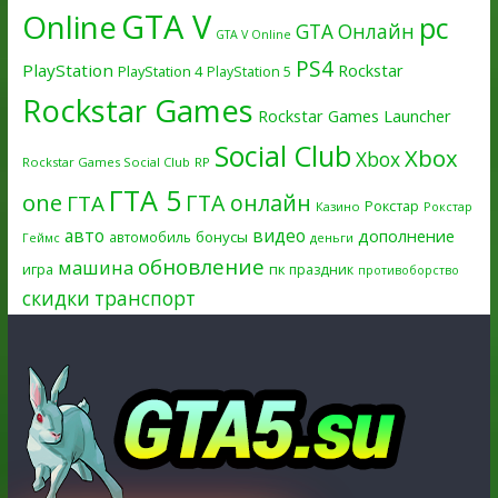
GTA V
Online
pc
GTA Онлайн
GTA V Online
PS4
PlayStation
Rockstar
PlayStation 4
PlayStation 5
Rockstar Games
Rockstar Games Launcher
Social Club
Xbox
Xbox
Rockstar Games Social Club
RP
ГТА 5
one
ГТА онлайн
ГТА
Рокстар
Казино
Рокстар
авто
видео
дополнение
бонусы
автомобиль
Геймс
деньги
обновление
машина
игра
пк
праздник
противоборство
скидки
транспорт