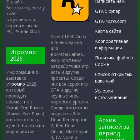
Написать нам
Онлайн
бесплатно, если у
GTA 5 супер
тебя
лицензионная
GTA-NOW.com
версия игры на
Карта сайта
PC, PS или Xbox
Grand Theft Auto
Корпоративная
V очень важна
информация
для
Игромир
RockstarGames,
2025
Политика файлов
но у компании
Cookie
разработчика игр
есть и другие
Информация о
Список открытых
проекты. Среди
выставке
вакансий
них вся серия игр
Игромир
2025,
GTA и другие
который
Условия
крупные игры
проходит
использования
мирового уровня.
совместно с
Среди них можно
Comic Con Russia
выделить Red
(Комик Кон Раша)
Архив
Dead Redemption
и возможность
2, Red Dead
купить билеты на
записей за
Online, Max Payne
мероприятие.
период
3, LA Noire и
времени