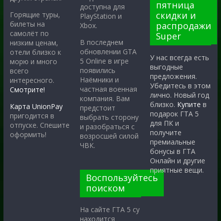
пятница
доступна для
скидки и
Горящие туры,
PlayStation и
билеты на
распродажи
Xbox.
самолёт по
Super
В последнем
низким ценам,
обновлении GTA
отели близко к
У нас всегда есть
5 Online в игре
морю и много
выгодные
появились
всего
предложения.
Наёмники и
интересного.
Убедитесь в этом
частная военная
Смотрите!
лично. Новый год
компания. Вам
близко.
Купите
в
Карта UnionPay
предстоит
подарок ГТА 5
пригодится в
выбрать сторону
для ПК и
отпуске. Спешите
и разобраться с
получите
оформить!
возросшей силой
премиальные
ЧВК.
бонусы в ГТА
Онлайн и другие
приятные вещи.
Воспользуйтесь
поиском
На сайте ГТА 5 су
находится