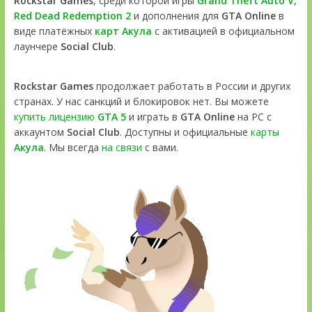
Rockstar Games
, среди которой игры
Grand Theft Auto V
,
Red Dead Redemption 2
и дополнения для
GTA Online
в
виде платёжных
карт Акула
с активацией в официальном
лаунчере
Social Club
.
Rockstar Games
продолжает работать в России и других
странах. У нас санкций и блокировок нет. Вы можете
купить лицензию
GTA 5
и играть в
GTA Online
на PC с
аккаунтом
Social Club
. Доступны и официальные
карты
Акула
. Мы всегда
на связи
с вами.