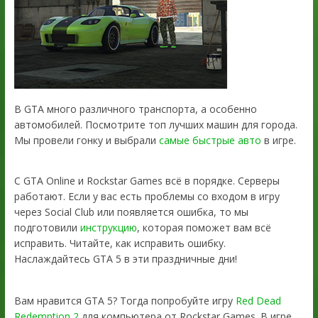
В GTA много различного транспорта, а особенно
автомобилей. Посмотрите топ лучших машин для города.
Мы провели гонку и выбрали
самые быстрые авто
в игре.
С GTA Online и Rockstar Games всё в порядке. Серверы
работают. Если у вас есть проблемы со входом в игру
через Social Club или появляется ошибка, то мы
подготовили
инструкцию
, которая поможет вам всё
исправить. Читайте, как исправить ошибку.
Наслаждайтесь GTA 5 в эти праздничные дни!
Вам нравится GTA 5? Тогда попробуйте игру
Red Dead
Redemption 2
для компьютера от Rockstar Games. В игре