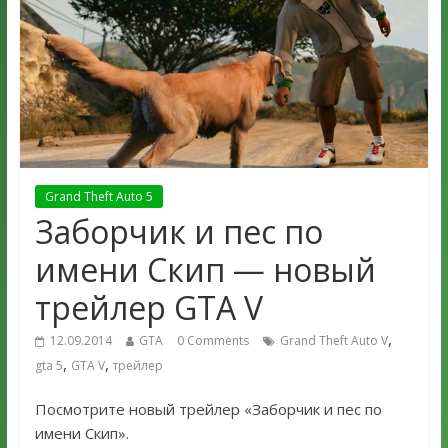
Grand Theft Auto 5
Заборчик и пес по
имени Скип — новый
трейлер GTA V
,
12.09.2014
GTA
0 Comments
Grand Theft Auto V
,
,
gta 5
GTA V
трейлер
Посмотрите новый трейлер «Заборчик и пес по
имени Скип».