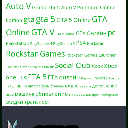
Auto V
Grand Theft Auto V Premium Online
gta 5
GTA
gta
GTA 5 Online
Edition
GTA V
Online
pc
GTA Онлайн
GTA V Online
PS4
PlayStation
Rockstar
PlayStation 4
PlayStation 5
Rockstar Games
Rockstar Games Launcher
Social Club
Xbox
Xbox
Rockstar Games Social Club
RP
ГТА 5
one
ГТА онлайн
ГТА
Рокстар
Казино
Рокстар
авто
видео
дополнение
бонусы
автомобиль
Геймс
деньги
обновление
машина
игра
пк
праздник
противоборство
скидки
транспорт