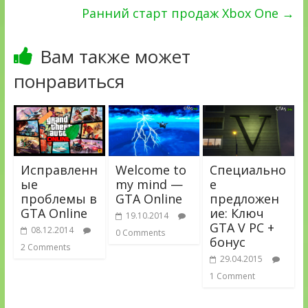
Ранний старт продаж Xbox One
→
Вам также может
понравиться
Исправленн
Welcome to
Специально
ые
my mind —
е
проблемы в
GTA Online
предложен
GTA Online
ие: Ключ
19.10.2014
GTA V PC +
08.12.2014
0 Comments
бонус
2 Comments
29.04.2015
1 Comment