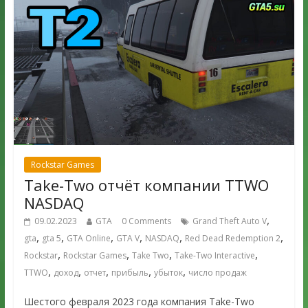
Rockstar Games
Take-Two отчёт компании TTWO
NASDAQ
,
09.02.2023
GTA
0 Comments
Grand Theft Auto V
,
,
,
,
,
,
gta
gta 5
GTA Online
GTA V
NASDAQ
Red Dead Redemption 2
,
,
,
,
Rockstar
Rockstar Games
Take Two
Take-Two Interactive
,
,
,
,
,
TTWO
доход
отчет
прибыль
убыток
число продаж
Шестого февраля 2023 года компания Take-Two