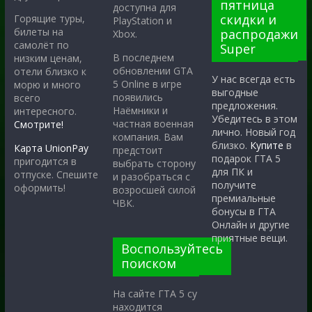
пятница
доступна для
скидки и
Горящие туры,
PlayStation и
билеты на
распродажи
Xbox.
самолёт по
Super
В последнем
низким ценам,
обновлении GTA
отели близко к
У нас всегда есть
5 Online в игре
морю и много
выгодные
появились
всего
предложения.
Наёмники и
интересного.
Убедитесь в этом
частная военная
Смотрите!
лично. Новый год
компания. Вам
близко.
Купите
в
Карта UnionPay
предстоит
подарок ГТА 5
пригодится в
выбрать сторону
для ПК и
отпуске. Спешите
и разобраться с
получите
оформить!
возросшей силой
премиальные
ЧВК.
бонусы в ГТА
Онлайн и другие
приятные вещи.
Воспользуйтесь
поиском
На сайте ГТА 5 су
находится