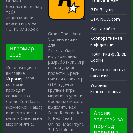
Написать нам
Онлайн
бесплатно, если у
GTA 5 супер
тебя
лицензионная
GTA-NOW.com
версия игры на
Карта сайта
PC, PS или Xbox
Grand Theft Auto
Корпоративная
V очень важна
информация
для
Игромир
RockstarGames,
2025
Политика файлов
но у компании
Cookie
разработчика игр
есть и другие
Информация о
Список открытых
проекты. Среди
выставке
вакансий
них вся серия игр
Игромир
2025,
GTA и другие
который
Условия
крупные игры
проходит
использования
мирового уровня.
совместно с
Среди них можно
Comic Con Russia
выделить Red
(Комик Кон Раша)
Архив
Dead Redemption
и возможность
2, Red Dead
купить билеты на
записей за
Online, Max Payne
мероприятие.
период
3, LA Noire и
времени