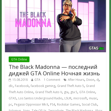
GTA Online
The Black Madonna — последний
диджей GTA Online Ночная жизнь
,
,
,
15.08.2018
GTA
1 Comment
After Hours
Dixon
dj
,
,
,
,
dlc
Facebook
facebook gaming
Grand Theft Auto 5
Grand
,
,
,
,
,
Theft Auto Online
Grand Theft Auto V
gta
gta 5
GTA Online
,
,
,
,
,
GTA5
Los Santos Underground Radio
LSUR
microsoft
music
,
,
,
,
,
pc
Pegassi Oppressor Mk II
PS4
Rockstar Games
Social Club
,
,
,
,
,
Solomun
Sony
Tale Of Us
Terrorbyte
The Black Madonna
Xbox