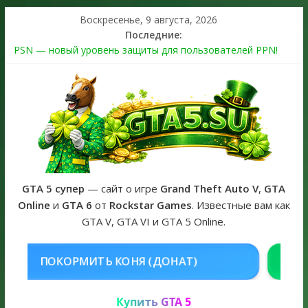
Воскресенье, 9 августа, 2026
Последние:
PSN — новый уровень защиты для пользователей PPN!
Теперь в каждой подписке
The Kortz Center Heist выйдет в GTA Online уже 14 июля
Регистрация в Rockstar Games Social Club ошибка #1.500.7:
как зарегистрировать аккаунт и войти без проблем в 2026
году
Получайте особые награды в GTA Online по программе
Fine Art Collector
GTA 6 официальная обложка игры и Предзаказ Grand Theft
Auto VI
GTA 5 супер
— сайт о игре
Grand Theft Auto V
,
GTA
Online
и
GTA 6
от
Rockstar Games
. Известные вам как
GTA V, GTA VI и GTA 5 Online.
НЯ (ДОНАТ)
КУПИТЬ GTA 5 ONL
Купить GTA 5