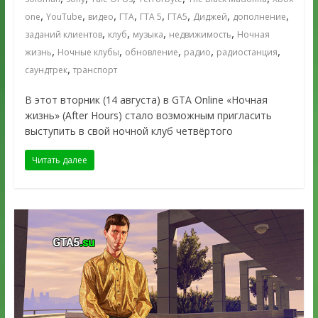
,
,
,
,
,
,
,
,
one
YouTube
видео
ГТА
ГТА 5
ГТА5
Диджей
дополнение
,
,
,
,
заданий клиентов
клуб
музыка
недвижимость
Ночная
,
,
,
,
,
жизнь
Ночные клубы
обновление
радио
радиостанция
,
саундтрек
транспорт
В этот вторник (14 августа) в GTA Online «Ночная
жизнь» (After Hours) стало возможным пригласить
выступить в свой ночной клуб четвёртого
Читать далее