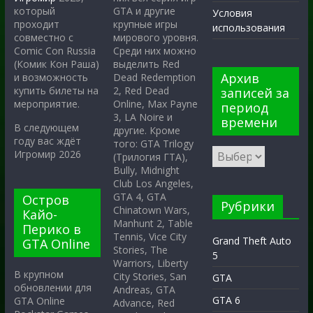
GTA и другие
который
Условия
крупные игры
проходит
использования
мирового уровня.
совместно с
Среди них можно
Comic Con Russia
выделить Red
(Комик Кон Раша)
Архив
Dead Redemption
и возможность
2, Red Dead
купить билеты на
записей за
Online, Max Payne
мероприятие.
период
3, LA Noire и
времени
В следующем
другие. Кроме
году вас ждёт
того: GTA Trilogy
Игромир 2026
(Трилогия ГТА),
Bully, Midnight
Club Los Angeles,
GTA 4, GTA
Остров
Рубрики
Chinatown Wars,
Кайо-
Manhunt 2, Table
Перико в
Tennis, Vice City
Grand Theft Auto
GTA Online
Stories, The
5
Warriors, Liberty
В крупном
City Stories, San
GTA
обновлении для
Andreas, GTA
GTA 6
GTA Online
Advance, Red