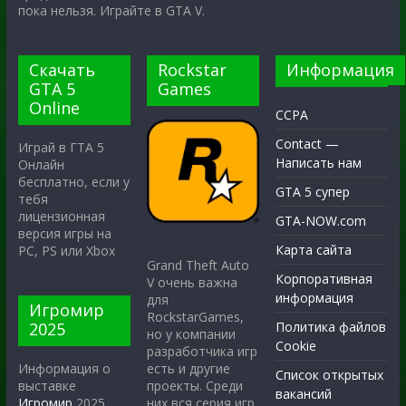
пока нельзя. Играйте в GTA V.
Скачать
Rockstar
Информация
GTA 5
Games
Online
CCPA
Contact —
Играй в ГТА 5
Написать нам
Онлайн
бесплатно, если у
GTA 5 супер
тебя
лицензионная
GTA-NOW.com
версия игры на
Карта сайта
PC, PS или Xbox
Grand Theft Auto
Корпоративная
V очень важна
информация
для
Игромир
RockstarGames,
2025
Политика файлов
но у компании
Cookie
разработчика игр
есть и другие
Информация о
Список открытых
проекты. Среди
выставке
вакансий
них вся серия игр
Игромир
2025,