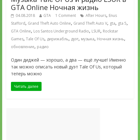
GTA Online Ночная жизнь
,
04.08.2018
GTA
1 Comment
After Hours
Enus
,
,
,
,
,
Stafford
Grand Theft Auto Online
Grand Theft Auto V
gta
gta 5
,
,
,
GTA Online
Los Santos Underground Radio
LSUR
Rockstar
,
,
,
,
,
,
Games
Tale Of Us
дирижабль
дуэт
музыка
Ночная жизнь
,
обновление
радио
Один диджей — хорошо, а два — ещё лучше! Именно
так можно описать новый дуэт Tale Of Us, который
теперь можно
Читать далее