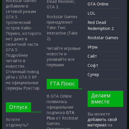
Rockstar Games
Dead Revolver,
GTA Online
добавили в
GTA 3.
сетевой режим
LOL
Rockstar Games
GTA 5
принадлежит
тропический
Red Dead
Take-Two
остров Кайо-
Redemption 2
Interactive (Take
Перико, которого
Rockstar Games
2).
нет даже в
сюжетной части
Игры
Читайте игровые
GTA 5.
новости и
Подробнее
Сайт
узнавайте всё
читайте в
первыми.
Софт
новостях.
Отличный повод
Супер
уйти с GTA 5 RP
на официальные
ГТА Плюс
серверы Рокстар.
Делаем
В GTA Online
вместе
появилась
Отпуск
официальная
подписка
GTA
Вы можете
Plus
от Rockstar
Хотите
добавить свой
Games.
отдохнуть?
материал
на
Продолжать