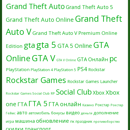
Grand Theft Auto
Grand Theft Auto 5
Grand Theft
Grand Theft Auto Online
Auto V
Grand Theft Auto V Premium Online
gta 5
GTA
gta
GTA 5 Online
Edition
GTA V
Online
pc
GTA Онлайн
GTA V Online
PS4
PlayStation
Rockstar
PlayStation 4
PlayStation 5
Rockstar Games
Rockstar Games Launcher
Social Club
Xbox
Xbox
Rockstar Games Social Club
RP
ГТА 5
one
ГТА онлайн
ГТА
Рокстар
Казино
Рокстар
авто
видео
дополнение
бонусы
автомобиль
Геймс
деньги
обновление
машина
игра
пк
праздник
противоборство
скидки
транспорт