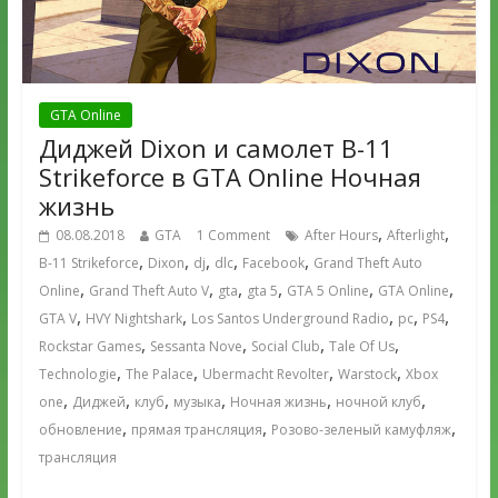
GTA Online
Диджей Dixon и самолет B-11
Strikeforce в GTA Online Ночная
жизнь
,
,
08.08.2018
GTA
1 Comment
After Hours
Afterlight
,
,
,
,
,
B-11 Strikeforce
Dixon
dj
dlc
Facebook
Grand Theft Auto
,
,
,
,
,
,
Online
Grand Theft Auto V
gta
gta 5
GTA 5 Online
GTA Online
,
,
,
,
,
GTA V
HVY Nightshark
Los Santos Underground Radio
pc
PS4
,
,
,
,
Rockstar Games
Sessanta Nove
Social Club
Tale Of Us
,
,
,
,
Technologie
The Palace
Ubermacht Revolter
Warstock
Xbox
,
,
,
,
,
,
one
Диджей
клуб
музыка
Ночная жизнь
ночной клуб
,
,
,
обновление
прямая трансляция
Розово-зеленый камуфляж
трансляция