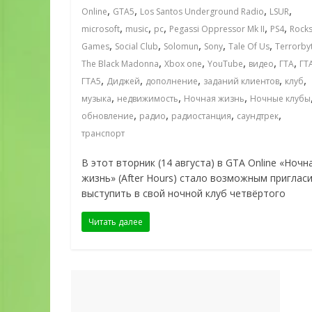
,
,
,
,
Online
GTA5
Los Santos Underground Radio
LSUR
,
,
,
,
,
microsoft
music
pc
Pegassi Oppressor Mk II
PS4
Rocks
,
,
,
,
,
Games
Social Club
Solomun
Sony
Tale Of Us
Terrorby
,
,
,
,
,
The Black Madonna
Xbox one
YouTube
видео
ГТА
ГТ
,
,
,
,
,
ГТА5
Диджей
дополнение
заданий клиентов
клуб
,
,
,
музыка
недвижимость
Ночная жизнь
Ночные клубы
,
,
,
,
обновление
радио
радиостанция
саундтрек
транспорт
В этот вторник (14 августа) в GTA Online «Ночн
жизнь» (After Hours) стало возможным приглас
выступить в свой ночной клуб четвёртого
Читать далее