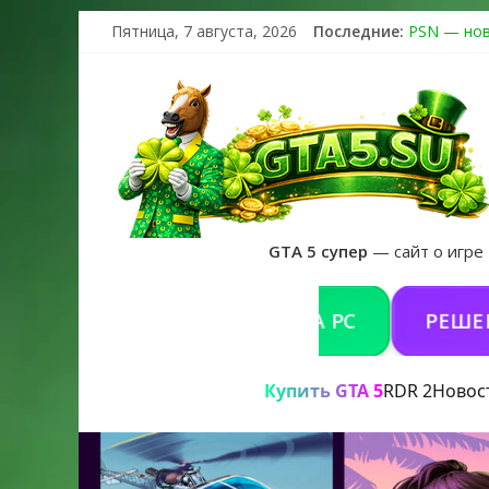
Пятница, 7 августа, 2026
Последние:
PSN — нов
The Kortz 
Регистраци
Получайте 
GTA 6 офиц
GTA 5 супер
— сайт о игре
КУПИТЬ GTA 5 ONLINE НА PC
РЕШЕНИЕ П
Купить GTA 5
RDR 2
Новос