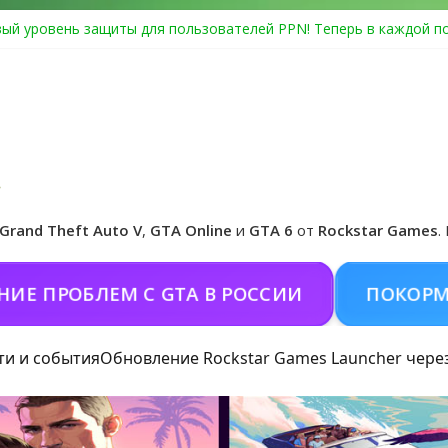
ый уровень защиты для пользователей PPN! Теперь в каждой п
Center Heist выйдет в GTA Online уже 14 июля
я в Rockstar Games Social Club ошибка #1.500.7: как зарегистри
особые награды в GTA Online по программе Fine Art Collector
иальная обложка игры и Предзаказ Grand Theft Auto VI
Grand Theft Auto V
,
GTA Online
и
GTA 6
от
Rockstar Games
.
РОБЛЕМ С GTA В РОССИИ
ПОКОРМИТЬ К
ти и события
Обновление Rockstar Games Launcher чере