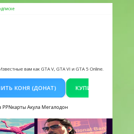
одписке
ровать аккаунт и войти без проблем в 2026 году
 Известные вам как GTA V, GTA VI и GTA 5 Online.
ОНЯ (ДОНАТ)
КУПИТЬ GTA 5 ONLINE НА 
з PPN
карты Акула
Мегалодон