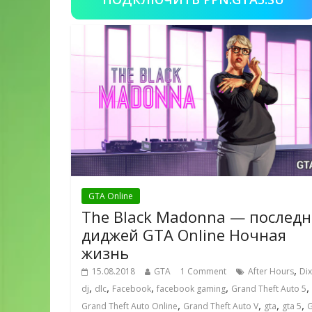
GTA Online
The Black Madonna — послед
диджей GTA Online Ночная
жизнь
,
15.08.2018
GTA
1 Comment
After Hours
Di
,
,
,
,
,
dj
dlc
Facebook
facebook gaming
Grand Theft Auto 5
,
,
,
,
Grand Theft Auto Online
Grand Theft Auto V
gta
gta 5