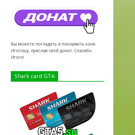
Вы можете погладить и покормить коня
Игогошу, прислав свой донат. Спасибо.
Игого!
Shark card GTA