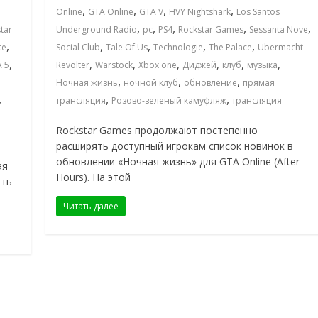
,
,
,
,
Online
GTA Online
GTA V
HVY Nightshark
Los Santos
,
,
,
,
,
tar
Underground Radio
pc
PS4
Rockstar Games
Sessanta Nove
,
,
,
,
,
te
Social Club
Tale Of Us
Technologie
The Palace
Ubermacht
,
,
,
,
,
,
,
А 5
Revolter
Warstock
Xbox one
Диджей
клуб
музыка
,
,
,
Ночная жизнь
ночной клуб
обновление
прямая
,
,
,
трансляция
Розово-зеленый камуфляж
трансляция
Rockstar Games продолжают постепенно
расширять доступный игрокам список новинок в
обновлении «Ночная жизнь» для GTA Online (After
ая
Hours). На этой
ить
Читать далее