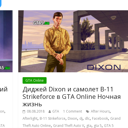
GTA Online
ний
Диджей Dixon и самолет B-11
Strikeforce в GTA Online Ночная
жизнь
,
,
xon
08.08.2018
GTA
1 Comment
After Hours
,
,
,
,
,
,
Afterlight
B-11 Strikeforce
Dixon
dj
dlc
Facebook
Grand
,
,
,
,
GTA
Theft Auto Online
Grand Theft Auto V
gta
gta 5
GTA 5