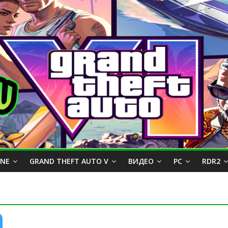
INE
GRAND THEFT AUTO V
ВИДЕО
PC
RDR2