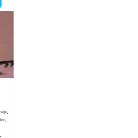
,
Raiju
,
ine
,