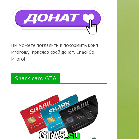
Вы можете погладить и покормить коня
Игогошу, прислав свой донат. Спасибо.
Игого!
Shark card GTA