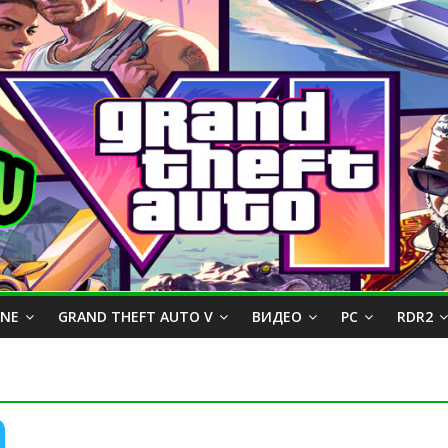
INE
GRAND THEFT AUTO V
ВИДЕО
PC
RDR2