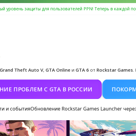
ый уровень защиты для пользователей PPN! Теперь в каждой по
Center Heist выйдет в GTA Online уже 14 июля
я в Rockstar Games Social Club ошибка #1.500.7: как зарегистрир
особые награды в GTA Online по программе Fine Art Collector
иальная обложка игры и Предзаказ Grand Theft Auto VI
Grand Theft Auto V
,
GTA Online
и
GTA 6
от
Rockstar Games
.
РОБЛЕМ С GTA В РОССИИ
ПОКОРМИТЬ К
ти и события
Обновление Rockstar Games Launcher чере