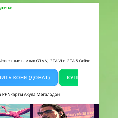
дписке
овать аккаунт и войти без проблем в 2026 году
 Известные вам как GTA V, GTA VI и GTA 5 Online.
ОНЯ (ДОНАТ)
КУПИТЬ GTA 5 ONLINE НА 
з PPN
карты Акула
Мегалодон