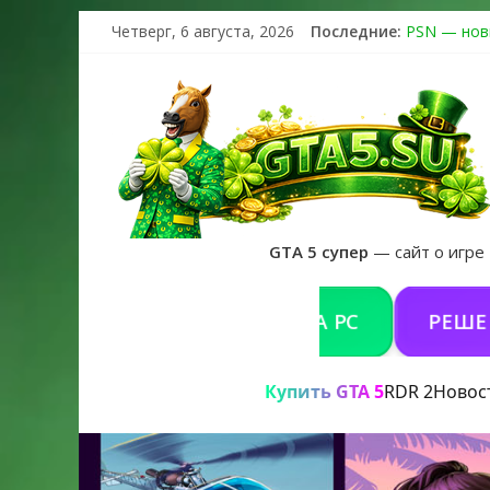
Четверг, 6 августа, 2026
Последние:
PSN — нов
The Kortz 
Регистраци
Получайте 
GTA 6 офиц
GTA 5 супер
— сайт о игре
КУПИТЬ GTA 5 ONLINE НА PC
РЕШЕНИЕ П
Купить GTA 5
RDR 2
Новос