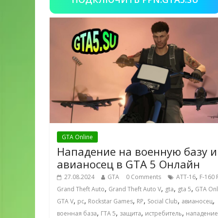
GTA Online
Нападение на военную базу и
авианосец в GTA 5 Онлайн
,
27.08.2024
GTA
0 Comments
ATT-16
F-160 
,
,
,
,
Grand Theft Auto
Grand Theft Auto V
gta
gta 5
GTA Onl
,
,
,
,
,
,
GTA V
pc
Rockstar Games
RP
Social Club
авианосец
,
,
,
,
военная база
ГТА 5
защита
истребитель
нападение