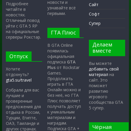
новости и
Подробнее
Сайт
узнавайте всё
читайте в
первыми.
Софт
новостях.
Отличный повод
Супер
уйти с GTA 5 RP
на официальные
ГТА Плюс
серверы Рокстар.
Делаем
В GTA Online
вместе
появилась
Отпуск
официальная
подписка
GTA
Вы можете
Plus
от Rockstar
Хотите
добавить свой
Games.
отдохнуть?
материал
на
Продолжать
gta5.su/travel
сайт. Это
играть в ГТА
поможет
Онлайн можно и
Собрали для вас
развитию
без неё, но ГТА
лучшие и
игрового
Плюс позволяет
проверенные
сообщества GTA
получать доступ
предложения для
5 супер.
к уникальным
отдыха в России,
материалам и
Турции, Египте,
наградам.
ОАЭ, Таиланде и
Чёрная
Подписка GTA +
других странах.