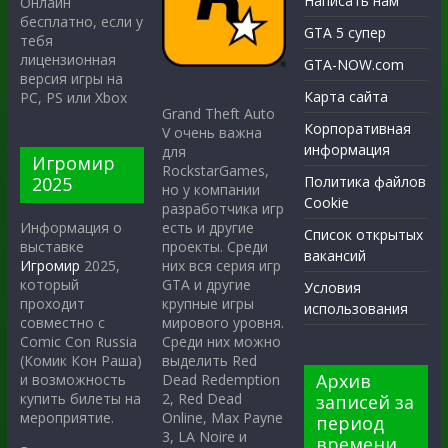
Написать нам
Онлайн
бесплатно, если у
GTA 5 супер
тебя
лицензионная
GTA-NOW.com
версия игры на
Карта сайта
PC, PS или Xbox
Grand Theft Auto
Корпоративная
V очень важна
информация
для
Игромир
RockstarGames,
2025
Политика файлов
но у компании
Cookie
разработчика игр
есть и другие
Информация о
Список открытых
проекты. Среди
выставке
вакансий
них вся серия игр
Игромир
2025,
GTA и другие
который
Условия
крупные игры
проходит
использования
мирового уровня.
совместно с
Среди них можно
Comic Con Russia
выделить Red
(Комик Кон Раша)
Архив
Dead Redemption
и возможность
2, Red Dead
купить билеты на
записей за
Online, Max Payne
мероприятие.
период
3, LA Noire и
времени