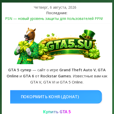
Четверг, 6 августа, 2026
Последние:
PSN — новый уровень защиты для пользователей PPN!
Теперь в каждой подписке
The Kortz Center Heist выйдет в GTA Online уже 14 июля
Регистрация в Rockstar Games Social Club ошибка #1.500.7:
как зарегистрировать аккаунт и войти без проблем в 2026
году
Получайте особые награды в GTA Online по программе
Fine Art Collector
GTA 6 официальная обложка игры и Предзаказ Grand Theft
Auto VI
GTA 5 супер
— сайт о игре
Grand Theft Auto V
,
GTA
Online
и
GTA 6
от
Rockstar Games
. Известные вам как
GTA V, GTA VI и GTA 5 Online.
НЯ (ДОНАТ)
КУПИТЬ GTA 5 ONL
Купить GTA 5