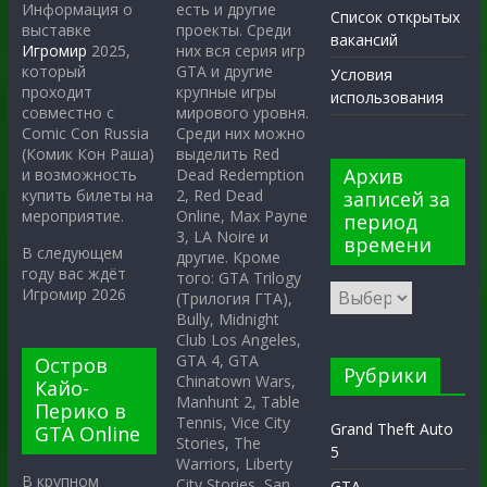
есть и другие
Информация о
Список открытых
проекты. Среди
выставке
вакансий
них вся серия игр
Игромир
2025,
GTA и другие
который
Условия
крупные игры
проходит
использования
мирового уровня.
совместно с
Среди них можно
Comic Con Russia
выделить Red
(Комик Кон Раша)
Архив
Dead Redemption
и возможность
2, Red Dead
купить билеты на
записей за
Online, Max Payne
мероприятие.
период
3, LA Noire и
времени
В следующем
другие. Кроме
году вас ждёт
того: GTA Trilogy
Игромир 2026
(Трилогия ГТА),
Bully, Midnight
Club Los Angeles,
GTA 4, GTA
Остров
Рубрики
Chinatown Wars,
Кайо-
Manhunt 2, Table
Перико в
Tennis, Vice City
Grand Theft Auto
GTA Online
Stories, The
5
Warriors, Liberty
В крупном
City Stories, San
GTA