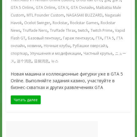
,
,
,
,
GTA 5 Online
GTA Online
GTA V
GTA Онлайн
Maibatsu Mule
,
,
,
Custom
MTL Pounder Custom
NAGASAKI BUZZARD
Nagasaki
,
,
,
,
Havok
Ocelot Swinger
Rockstar
Rockstar Games
Rockstar
,
,
,
,
,
News
Truffade Nero
Truffade Thrax
twitch
Twitch Prime
Vapid
,
,
,
,
,
Flash GT
Базовый пентхаус
Гараж пентхауса
ГТА
ГТА 5
ГТА
,
,
,
,
онлайн
новини
Ночные клубы
Рубашки оверсайз
,
,
,
спорткар
Улучшения и модификации
Частный крупье
ニュー
,
,
,
ス
这个消息
這個消息
뉴스
Новая машина и коллекционные фигурки уже в GTA 5
Online. Выполняйте задания казино, участвуйте в
бизнес-схватках и других развлечениях GTA
Читать далее