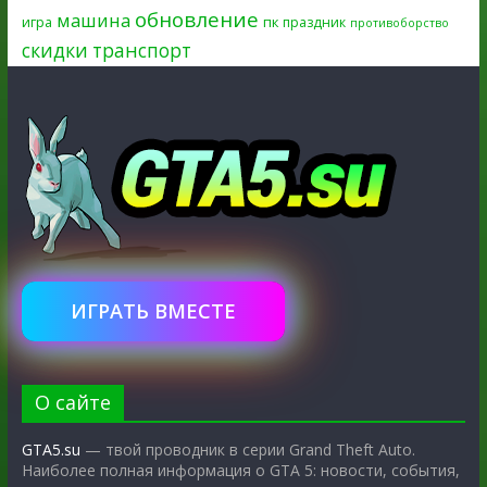
обновление
машина
игра
пк
праздник
противоборство
скидки
транспорт
ИГРАТЬ ВМЕСТЕ
О сайте
GTA5.su
— твой проводник в серии Grand Theft Auto.
Наиболее полная информация о GTA 5: новости, события,