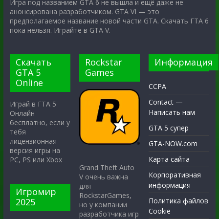
Игра под названием GTA 6 не вышла и ещё даже не
анонсирована разработчиком. GTA VI — это
предполагаемое название новой части GTA. Скачать ГТА 6
пока нельзя. Играйте в GTA V.
Скачать
Rockstar
Информация
GTA 5
Games
Online
CCPA
Contact —
Играй в ГТА 5
Написать нам
Онлайн
бесплатно, если у
GTA 5 супер
тебя
лицензионная
GTA-NOW.com
версия игры на
Карта сайта
PC, PS или Xbox
Grand Theft Auto
Корпоративная
V очень важна
информация
для
Игромир
RockstarGames,
2025
Политика файлов
но у компании
Cookie
разработчика игр