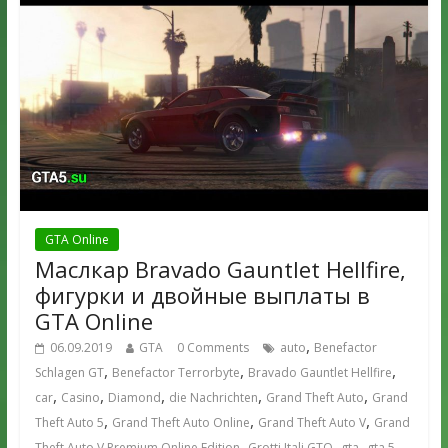
GTA Online
Маслкар Bravado Gauntlet Hellfire,
фигурки и двойные выплаты в
GTA Online
,
06.09.2019
GTA
0 Comments
auto
Benefactor
,
,
,
Schlagen GT
Benefactor Terrorbyte
Bravado Gauntlet Hellfire
,
,
,
,
,
car
Casino
Diamond
die Nachrichten
Grand Theft Auto
Grand
,
,
,
Theft Auto 5
Grand Theft Auto Online
Grand Theft Auto V
Grand
,
,
,
,
Theft Auto V Premium Online Edition
Grotti Itali GTO
gta
gta 5