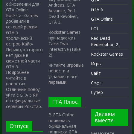
обновлении для
Andreas, GTA
GTA 6
GTA Online
Advance, Red
Rockstar Games
Dead Revolver,
GTA Online
добавили в
GTA 3.
сетевой режим
LOL
Rockstar Games
GTA 5
принадлежит
тропический
Red Dead
Take-Two
остров Кайо-
Redemption 2
Interactive (Take
Перико, которого
Rockstar Games
2).
нет даже в
сюжетной части
Игры
Читайте игровые
GTA 5.
новости и
Подробнее
Сайт
узнавайте всё
читайте в
первыми.
Софт
новостях.
Отличный повод
Супер
уйти с GTA 5 RP
на официальные
ГТА Плюс
серверы Рокстар.
Делаем
В GTA Online
вместе
появилась
Отпуск
официальная
подписка
GTA
Вы можете