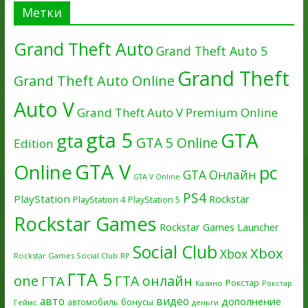
Метки
Grand Theft Auto
Grand Theft Auto 5
Grand Theft
Grand Theft Auto Online
Auto V
Grand Theft Auto V Premium Online
gta 5
GTA
gta
GTA 5 Online
Edition
GTA V
Online
pc
GTA Онлайн
GTA V Online
PS4
PlayStation
Rockstar
PlayStation 4
PlayStation 5
Rockstar Games
Rockstar Games Launcher
Social Club
Xbox
Xbox
Rockstar Games Social Club
RP
ГТА 5
one
ГТА онлайн
ГТА
Рокстар
Казино
Рокстар
авто
видео
дополнение
бонусы
автомобиль
Геймс
деньги