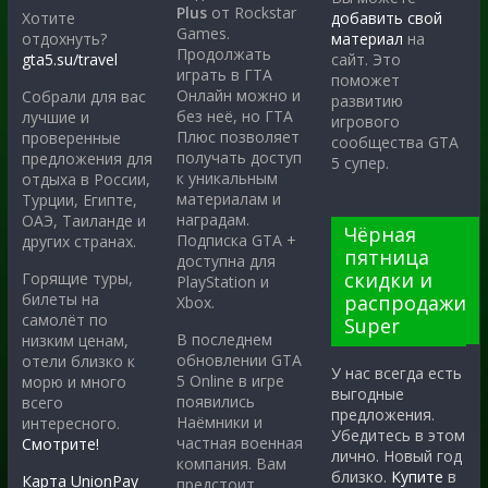
Plus
от Rockstar
Хотите
добавить свой
Games.
отдохнуть?
материал
на
Продолжать
gta5.su/travel
сайт. Это
играть в ГТА
поможет
Онлайн можно и
Собрали для вас
развитию
без неё, но ГТА
лучшие и
игрового
Плюс позволяет
проверенные
сообщества GTA
получать доступ
предложения для
5 супер.
к уникальным
отдыха в России,
материалам и
Турции, Египте,
наградам.
ОАЭ, Таиланде и
Чёрная
Подписка GTA +
других странах.
пятница
доступна для
скидки и
Горящие туры,
PlayStation и
билеты на
распродажи
Xbox.
самолёт по
Super
В последнем
низким ценам,
обновлении GTA
отели близко к
У нас всегда есть
5 Online в игре
морю и много
выгодные
появились
всего
предложения.
Наёмники и
интересного.
Убедитесь в этом
частная военная
Смотрите!
лично. Новый год
компания. Вам
близко.
Купите
в
Карта UnionPay
предстоит