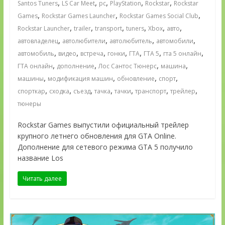
,
,
,
,
,
Santos Tuners
LS Car Meet
pc
PlayStation
Rockstar
Rockstar
,
,
,
Games
Rockstar Games Launcher
Rockstar Games Social Club
,
,
,
,
,
,
Rockstar Launcher
trailer
transport
tuners
Xbox
авто
,
,
,
,
автовладелец
автолюбители
автолюбитель
автомобили
,
,
,
,
,
,
,
автомобиль
видео
встреча
гонки
ГТА
ГТА 5
гта 5 онлайн
,
,
,
,
ГТА онлайн
дополнение
Лос Сантос Тюнерс
машина
,
,
,
,
машины
модификация машин
обновление
спорт
,
,
,
,
,
,
,
спорткар
сходка
съезд
тачка
тачки
транспорт
трейлер
тюнеры
Rockstar Games выпустили официальный трейлер
крупного летнего обновления для GTA Online.
Дополнение для сетевого режима GTA 5 получило
название Los
Читать далее