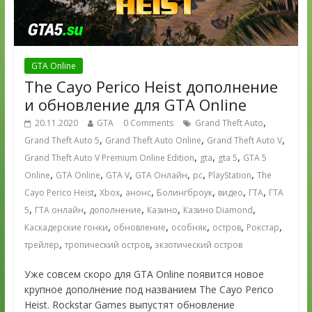
GTA Online
The Cayo Perico Heist дополнение
и обновление для GTA Online
,
20.11.2020
GTA
0 Comments
Grand Theft Auto
,
,
,
Grand Theft Auto 5
Grand Theft Auto Online
Grand Theft Auto V
,
,
,
Grand Theft Auto V Premium Online Edition
gta
gta 5
GTA 5
,
,
,
,
,
,
Online
GTA Online
GTA V
GTA Онлайн
pc
PlayStation
The
,
,
,
,
,
,
Cayo Perico Heist
Xbox
анонс
Болингброук
видео
ГТА
ГТА
,
,
,
,
,
5
ГТА онлайн
дополнение
Казино
Казино Diamond
,
,
,
,
,
Каскадерские гонки
обновление
особняк
остров
Рокстар
,
,
трейлер
тропический остров
экзотический остров
Уже совсем скоро для GTA Online появится новое
крупное дополнение под названием The Cayo Perico
Heist. Rockstar Games выпустят обновление