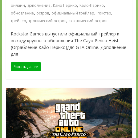
,
,
,
,
онлайн
дополнение
Кайо Перико
Кайо-Перико
,
,
,
,
обновление
остров
официальный трейлер
Рокстар
,
,
трейлер
тропический остров
экзотический остров
Rockstar Games выпустили официальный трейлер к
выходу крупного обновления The Cayo Perico Heist
(Ограбление Кайо Перико)для GTA Online. Дополнение
для
Читать далее