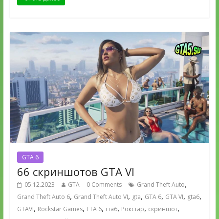
GTA 6
66 скриншотов GTA VI
,
05.12.2023
GTA
0 Comments
Grand Theft Auto
,
,
,
,
,
,
Grand Theft Auto 6
Grand Theft Auto VI
gta
GTA 6
GTA VI
gta6
,
,
,
,
,
,
GTAVI
Rockstar Games
ГТА 6
гта6
Рокстар
скриншот