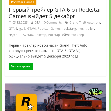
Rockstar Games
Первый трейлер GTA 6 от Rockstar
Games выйдет 5 декабря
,
,
03.12.2023
GTA
0 Comments
Grand Theft Auto
gta
,
,
,
,
,
,
GTA 6
gta6
GTAVI
Rockstar Games
rockstargames
trailer
,
,
,
,
,
видео
ГТА
гта6
Рокстар
Рокстар Геймс
трейлер
Первый трейлер новой части Grand Theft Auto,
которую принято называть GTA 6 (GTA VI)
официально выйдет 5 декабря 2023 года
Читать далее