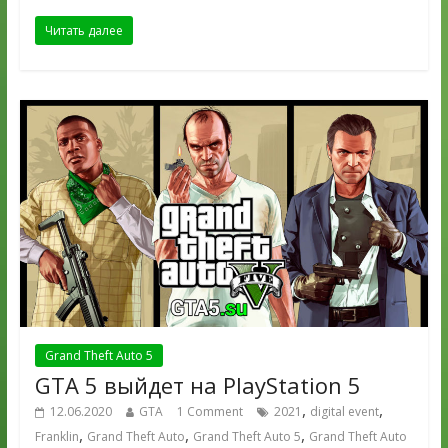
Читать далее
Grand Theft Auto 5
GTA 5 выйдет на PlayStation 5
,
,
12.06.2020
GTA
1 Comment
2021
digital event
,
,
,
Franklin
Grand Theft Auto
Grand Theft Auto 5
Grand Theft Auto