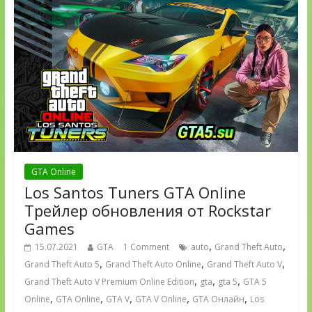
GTA Online
Los Santos Tuners GTA Online
Трейлер обновления от Rockstar
Games
,
,
15.07.2021
GTA
1 Comment
auto
Grand Theft Auto
,
,
,
Grand Theft Auto 5
Grand Theft Auto Online
Grand Theft Auto V
,
,
,
Grand Theft Auto V Premium Online Edition
gta
gta 5
GTA 5
,
,
,
,
,
Online
GTA Online
GTA V
GTA V Online
GTA Онлайн
Los