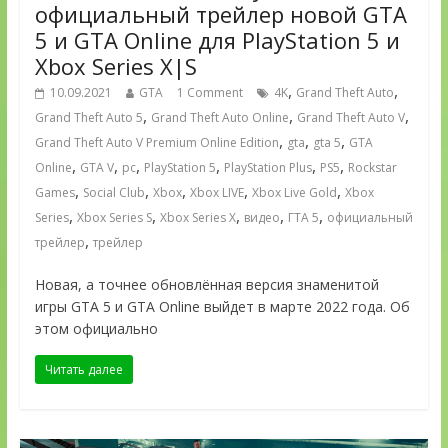
официальный трейлер новой GTA
5 и GTA Online для PlayStation 5 и
Xbox Series X|S
,
,
10.09.2021
GTA
1 Comment
4K
Grand Theft Auto
,
,
,
Grand Theft Auto 5
Grand Theft Auto Online
Grand Theft Auto V
,
,
,
Grand Theft Auto V Premium Online Edition
gta
gta 5
GTA
,
,
,
,
,
,
Online
GTA V
pc
PlayStation 5
PlayStation Plus
PS5
Rockstar
,
,
,
,
,
Games
Social Club
Xbox
Xbox LIVE
Xbox Live Gold
Xbox
,
,
,
,
,
Series
Xbox Series S
Xbox Series X
видео
ГТА 5
официальный
,
трейлер
трейлер
Новая, а точнее обновлённая версия знаменитой
игры GTA 5 и GTA Online выйдет в марте 2022 года. Об
этом официально
Читать далее