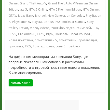
,
,
Online
Grand Theft Auto V
Grand Theft Auto V Premium Online
,
,
,
,
,
Edition
gta 5
GTA 5 Online
GTA 5 Premium Edition
GTA Online
,
,
,
,
GTAV
Maze Bank
Michael
New Generation Consoles
PlayStation
,
,
,
,
,
,
4
PlayStation 5
PlayStation Plus
PS5
Rockstar Games
Sony
,
,
,
,
,
,
,
,
trailer
Trevor
video
videos
YouTube
видео
геймплей
ГТА
,
,
,
,
,
,
ГТА 5
ГТА онлайн
ГТА5
игры
консоль
новая консоль
,
,
,
,
новая приставка
плэйстейшен 5
плэйстэйшн
презентация
,
,
,
,
,
приставка
ПС5
Рокстар
сони
сони 5
трейлер
На цифровом мероприятии компании Sony, где
впервые показали PlayStation 5 и рассказали
подробности о игровой приставке нового поколения,
были анонсированы
Читать далее