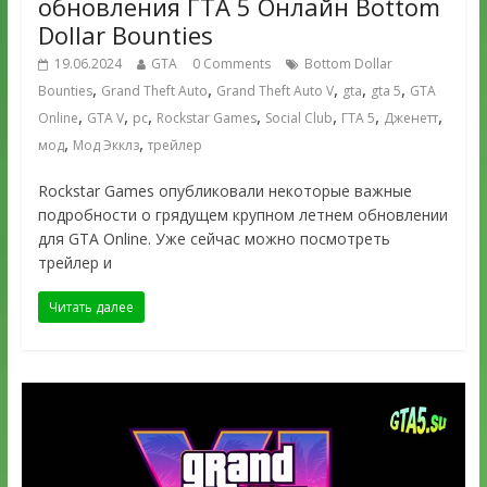
обновления ГТА 5 Онлайн Bottom
Dollar Bounties
19.06.2024
GTA
0 Comments
Bottom Dollar
,
,
,
,
,
Bounties
Grand Theft Auto
Grand Theft Auto V
gta
gta 5
GTA
,
,
,
,
,
,
,
Online
GTA V
pc
Rockstar Games
Social Club
ГТА 5
Дженетт
,
,
мод
Мод Экклз
трейлер
Rockstar Games опубликовали некоторые важные
подробности о грядущем крупном летнем обновлении
для GTA Online. Уже сейчас можно посмотреть
трейлер и
Читать далее