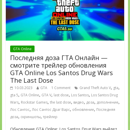
GTA Online
Последняя доза ГТА Онлайн —
смотрите трейлер обновления
GTA Online Los Santos Drug Wars
The Last Dose
,
,
10.03.2023
GTA
1 Comment
Grand Theft Auto V
gta
,
,
,
,
,
gta 5
GTA Online
GTA V
last dose
Los Santos
Los Santos Drug
,
,
,
,
,
,
Wars
Rockstar Games
the last dose
видео
доза
дополнение
,
,
,
Лос Сантос
Лос Сантос Драг Варс
обновление
Последняя
,
,
доза
скриншоты
трейлер
Обновление GTA Online: Los Santos Drug Wars выйдет