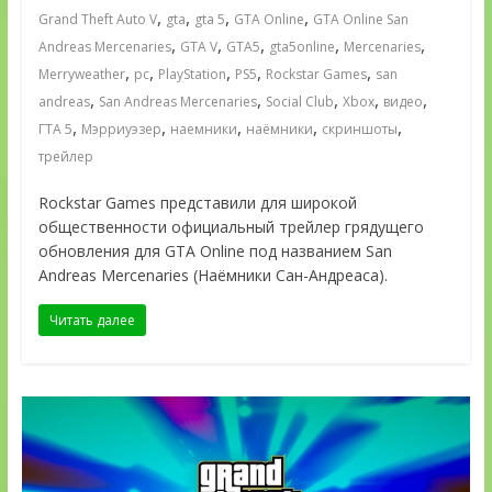
,
,
,
,
Grand Theft Auto V
gta
gta 5
GTA Online
GTA Online San
,
,
,
,
,
Andreas Mercenaries
GTA V
GTA5
gta5online
Mercenaries
,
,
,
,
,
Merryweather
pc
PlayStation
PS5
Rockstar Games
san
,
,
,
,
,
andreas
San Andreas Mercenaries
Social Club
Xbox
видео
,
,
,
,
,
ГТА 5
Мэрриуэзер
наемники
наёмники
скриншоты
трейлер
Rockstar Games представили для широкой
общественности официальный трейлер грядущего
обновления для GTA Online под названием San
Andreas Mercenaries (Наёмники Сан-Андреаса).
Читать далее