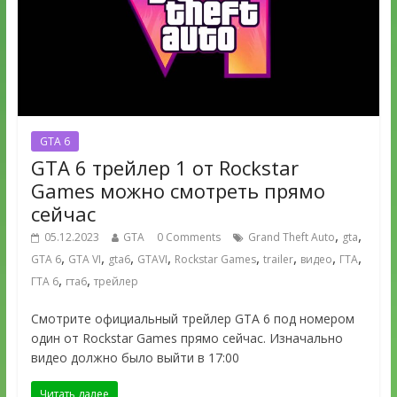
GTA 6
GTA 6 трейлер 1 от Rockstar
Games можно смотреть прямо
сейчас
,
,
05.12.2023
GTA
0 Comments
Grand Theft Auto
gta
,
,
,
,
,
,
,
,
GTA 6
GTA VI
gta6
GTAVI
Rockstar Games
trailer
видео
ГТА
,
,
ГТА 6
гта6
трейлер
Смотрите официальный трейлер GTA 6 под номером
один от Rockstar Games прямо сейчас. Изначально
видео должно было выйти в 17:00
Читать далее