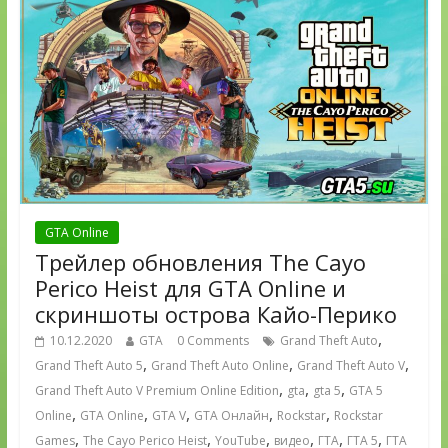
GTA Online
Трейлер обновления The Cayo
Perico Heist для GTA Online и
скриншоты острова Кайо-Перико
,
10.12.2020
GTA
0 Comments
Grand Theft Auto
,
,
,
Grand Theft Auto 5
Grand Theft Auto Online
Grand Theft Auto V
,
,
,
Grand Theft Auto V Premium Online Edition
gta
gta 5
GTA 5
,
,
,
,
,
Online
GTA Online
GTA V
GTA Онлайн
Rockstar
Rockstar
,
,
,
,
,
,
Games
The Cayo Perico Heist
YouTube
видео
ГТА
ГТА 5
ГТА