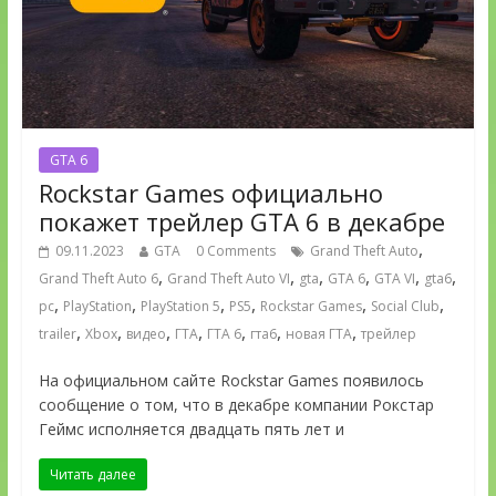
GTA 6
Rockstar Games официально
покажет трейлер GTA 6 в декабре
,
09.11.2023
GTA
0 Comments
Grand Theft Auto
,
,
,
,
,
,
Grand Theft Auto 6
Grand Theft Auto VI
gta
GTA 6
GTA VI
gta6
,
,
,
,
,
,
pc
PlayStation
PlayStation 5
PS5
Rockstar Games
Social Club
,
,
,
,
,
,
,
trailer
Xbox
видео
ГТА
ГТА 6
гта6
новая ГТА
трейлер
На официальном сайте Rockstar Games появилось
сообщение о том, что в декабре компании Рокстар
Геймс исполняется двадцать пять лет и
Читать далее