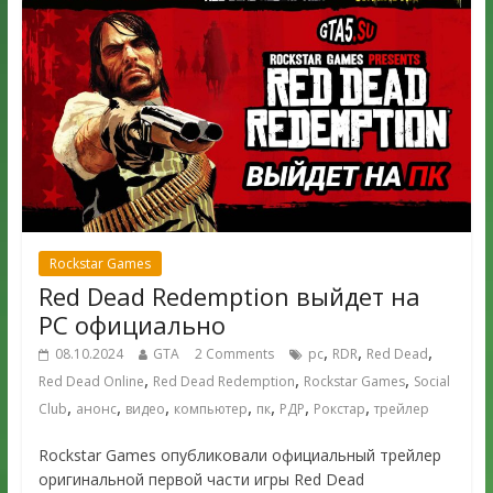
Rockstar Games
Red Dead Redemption выйдет на
PC официально
,
,
,
08.10.2024
GTA
2 Comments
pc
RDR
Red Dead
,
,
,
Red Dead Online
Red Dead Redemption
Rockstar Games
Social
,
,
,
,
,
,
,
Club
анонс
видео
компьютер
пк
РДР
Рокстар
трейлер
Rockstar Games опубликовали официальный трейлер
оригинальной первой части игры Red Dead