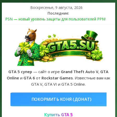
Воскресенье, 9 августа, 2026
Последние:
PSN — новый уровень защиты для пользователей PPN!
Теперь в каждой подписке
The Kortz Center Heist выйдет в GTA Online уже 14 июля
Регистрация в Rockstar Games Social Club ошибка #1.500.7:
как зарегистрировать аккаунт и войти без проблем в 2026
году
Получайте особые награды в GTA Online по программе
Fine Art Collector
GTA 6 официальная обложка игры и Предзаказ Grand Theft
Auto VI
GTA 5 супер
— сайт о игре
Grand Theft Auto V
,
GTA
Online
и
GTA 6
от
Rockstar Games
. Известные вам как
GTA V, GTA VI и GTA 5 Online.
НЯ (ДОНАТ)
КУПИТЬ GTA 5 ONLI
Купить GTA 5