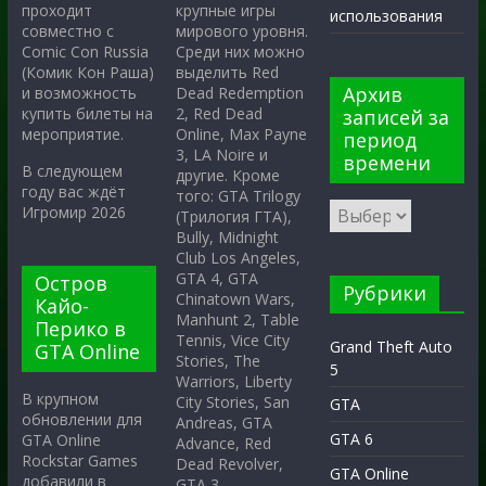
крупные игры
проходит
использования
мирового уровня.
совместно с
Среди них можно
Comic Con Russia
выделить Red
(Комик Кон Раша)
Архив
Dead Redemption
и возможность
2, Red Dead
купить билеты на
записей за
Online, Max Payne
мероприятие.
период
3, LA Noire и
времени
В следующем
другие. Кроме
году вас ждёт
того: GTA Trilogy
Игромир 2026
(Трилогия ГТА),
Bully, Midnight
Club Los Angeles,
GTA 4, GTA
Остров
Рубрики
Chinatown Wars,
Кайо-
Manhunt 2, Table
Перико в
Tennis, Vice City
Grand Theft Auto
GTA Online
Stories, The
5
Warriors, Liberty
В крупном
City Stories, San
GTA
обновлении для
Andreas, GTA
GTA 6
GTA Online
Advance, Red
Rockstar Games
Dead Revolver,
GTA Online
добавили в
GTA 3.