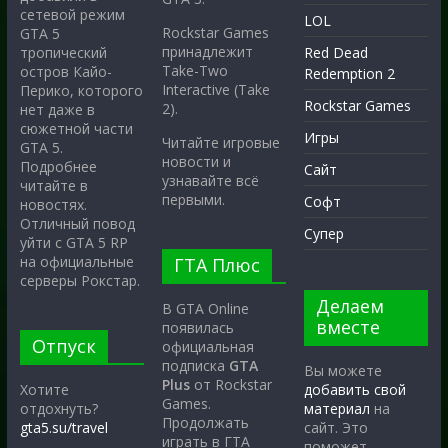
сетевой режим
LOL
Rockstar Games
GTA 5
принадлежит
тропический
Red Dead
Take-Two
остров Кайо-
Redemption 2
Interactive (Take
Перико, которого
Rockstar Games
2).
нет даже в
сюжетной части
Игры
Читайте игровые
GTA 5.
новости и
Подробнее
Сайт
узнавайте всё
читайте в
первыми.
Софт
новостях.
Отличный повод
Супер
уйти с GTA 5 RP
на официальные
ГТА Плюс
серверы Рокстар.
Делаем
В GTA Online
вместе
появилась
Отпуск
официальная
подписка
GTA
Вы можете
Plus
от Rockstar
Хотите
добавить свой
Games.
отдохнуть?
материал
на
Продолжать
gta5.su/travel
сайт. Это
играть в ГТА
поможет