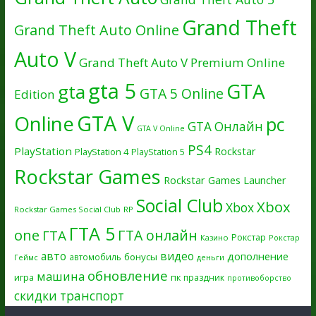
Grand Theft
Grand Theft Auto Online
Auto V
Grand Theft Auto V Premium Online
gta 5
GTA
gta
GTA 5 Online
Edition
GTA V
Online
pc
GTA Онлайн
GTA V Online
PS4
PlayStation
Rockstar
PlayStation 4
PlayStation 5
Rockstar Games
Rockstar Games Launcher
Social Club
Xbox
Xbox
Rockstar Games Social Club
RP
ГТА 5
one
ГТА онлайн
ГТА
Рокстар
Казино
Рокстар
авто
видео
дополнение
бонусы
автомобиль
Геймс
деньги
обновление
машина
игра
пк
праздник
противоборство
скидки
транспорт