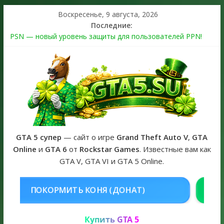
Воскресенье, 9 августа, 2026
Последние:
PSN — новый уровень защиты для пользователей PPN!
Теперь в каждой подписке
The Kortz Center Heist выйдет в GTA Online уже 14 июля
Регистрация в Rockstar Games Social Club ошибка #1.500.7:
как зарегистрировать аккаунт и войти без проблем в 2026
году
Получайте особые награды в GTA Online по программе
Fine Art Collector
GTA 6 официальная обложка игры и Предзаказ Grand Theft
Auto VI
GTA 5 супер
— сайт о игре
Grand Theft Auto V
,
GTA
Online
и
GTA 6
от
Rockstar Games
. Известные вам как
GTA V, GTA VI и GTA 5 Online.
НЯ (ДОНАТ)
КУПИТЬ GTA 5 ONLI
Купить GTA 5