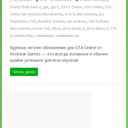
,
,
,
,
,
Grand Theft Auto V
gta
gta 5
GTA 5 Online
GTA Online
GTA
,
,
,
,
Online San Andreas Mercenaries
GTA V
Mercenaries
pc
,
,
,
,
PlayStation
PS5
Rockstar Games
san andreas
San Andreas
,
,
,
,
,
Mercenaries
Social Club
Xbox
Xbox Series S
Xbox Series X
ГТА
,
,
,
,
5
компьютер
наёмники
наемники
пк
Крупное летнее обновление для GTA Online от
Rockstar Games — это всегда желанное и обычно
крайне успешное для всех игроков
Читать далее