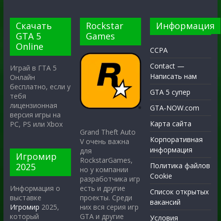
Скачать
Rockstar
Информация
GTA 5
Games
Online
CCPA
Contact —
Играй в ГТА 5
Написать нам
Онлайн
бесплатно, если у
GTA 5 супер
тебя
лицензионная
GTA-NOW.com
версия игры на
Карта сайта
PC, PS или Xbox
Grand Theft Auto
Корпоративная
V очень важна
информация
для
Игромир
RockstarGames,
2025
Политика файлов
но у компании
Cookie
разработчика игр
есть и другие
Информация о
Список открытых
проекты. Среди
выставке
вакансий
них вся серия игр
Игромир
2025,
GTA и другие
который
Условия