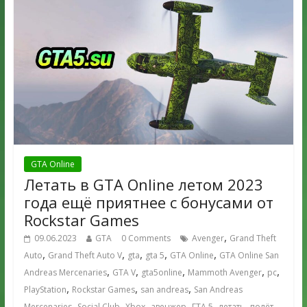
GTA Online
Летать в GTA Online летом 2023
года ещё приятнее с бонусами от
Rockstar Games
,
09.06.2023
GTA
0 Comments
Avenger
Grand Theft
,
,
,
,
,
Auto
Grand Theft Auto V
gta
gta 5
GTA Online
GTA Online San
,
,
,
,
,
Andreas Mercenaries
GTA V
gta5online
Mammoth Avenger
pc
,
,
,
PlayStation
Rockstar Games
san andreas
San Andreas
,
,
,
,
,
,
,
Mercenaries
Social Club
Xbox
авенжер
ГТА 5
летать
полёт