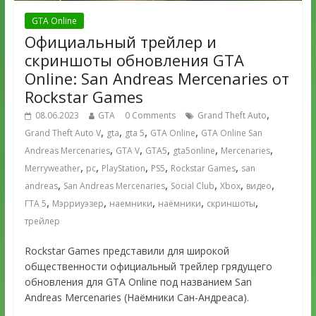
GTA Online
Официальный трейлер и
скриншоты обновления GTA
Online: San Andreas Mercenaries от
Rockstar Games
,
08.06.2023
GTA
0 Comments
Grand Theft Auto
,
,
,
,
Grand Theft Auto V
gta
gta 5
GTA Online
GTA Online San
,
,
,
,
,
Andreas Mercenaries
GTA V
GTA5
gta5online
Mercenaries
,
,
,
,
,
Merryweather
pc
PlayStation
PS5
Rockstar Games
san
,
,
,
,
,
andreas
San Andreas Mercenaries
Social Club
Xbox
видео
,
,
,
,
,
ГТА 5
Мэрриуэзер
наемники
наёмники
скриншоты
трейлер
Rockstar Games представили для широкой
общественности официальный трейлер грядущего
обновления для GTA Online под названием San
Andreas Mercenaries (Наёмники Сан-Андреаса).