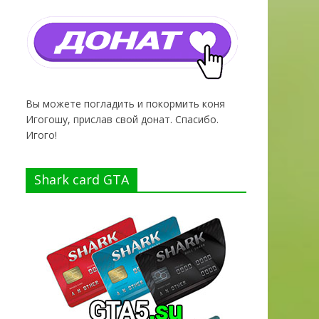
Вы можете погладить и покормить коня
Игогошу, прислав свой донат. Спасибо.
Игого!
Shark card GTA