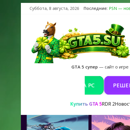
Суббота, 8 августа, 2026
Последние:
PSN — нов
The Kortz 
Регистраци
Получайте 
GTA 6 офи
GTA 5 супер
— сайт о игре
КУПИТЬ GTA 5 ONLINE НА PC
РЕШЕНИЕ П
Купить GTA 5
RDR 2
Новос