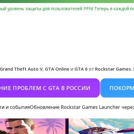
ый уровень защиты для пользователей PPN! Теперь в каждой п
Center Heist выйдет в GTA Online уже 14 июля
я в Rockstar Games Social Club ошибка #1.500.7: как зарегистри
особые награды в GTA Online по программе Fine Art Collector
циальная обложка игры и Предзаказ Grand Theft Auto VI
Grand Theft Auto V
,
GTA Online
и
GTA 6
от
Rockstar Games
.
РОБЛЕМ С GTA В РОССИИ
ПОКОРМИТЬ К
ти и события
Обновление Rockstar Games Launcher чере