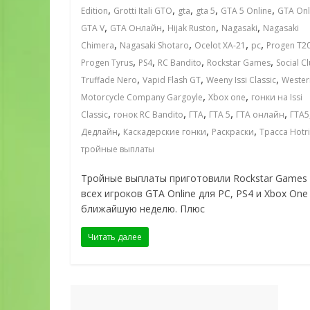
,
,
,
,
,
Edition
Grotti Itali GTO
gta
gta 5
GTA 5 Online
GTA Onl
,
,
,
,
GTA V
GTA Онлайн
Hijak Ruston
Nagasaki
Nagasaki
,
,
,
,
Chimera
Nagasaki Shotaro
Ocelot XA-21
pc
Progen T2
,
,
,
,
Progen Tyrus
PS4
RC Bandito
Rockstar Games
Social C
,
,
,
Truffade Nero
Vapid Flash GT
Weeny Issi Classic
Wester
,
,
Motorcycle Company Gargoyle
Xbox one
гонки на Issi
,
,
,
,
,
Classic
гонок RC Bandito
ГТА
ГТА 5
ГТА онлайн
ГТА5
,
,
,
Дедлайн
Каскадерские гонки
Раскраски
Трасса Hotr
тройные выплаты
Тройные выплаты приготовили Rockstar Games
всех игроков GTA Online для PC, PS4 и Xbox One
ближайшую неделю. Плюс
Читать далее