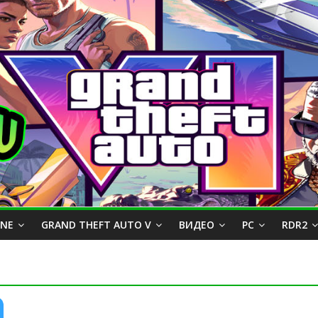
INE
GRAND THEFT AUTO V
ВИДЕО
PC
RDR2