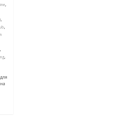
,
ine
,
0
,
lub
n
,
,
ing
 для
 на