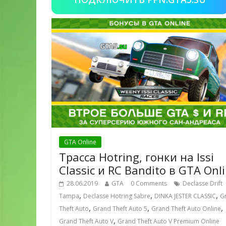
GTA Online
Трасса Hotring, гонки на Issi
Classic и RC Bandito в GTA Onl
28.06.2019
GTA
0 Comments
Declasse Drift
,
,
,
Tampa
Declasse Hotring Sabre
DINKA JESTER CLASSIC
G
,
,
,
Theft Auto
Grand Theft Auto 5
Grand Theft Auto Online
,
Grand Theft Auto V
Grand Theft Auto V Premium Online