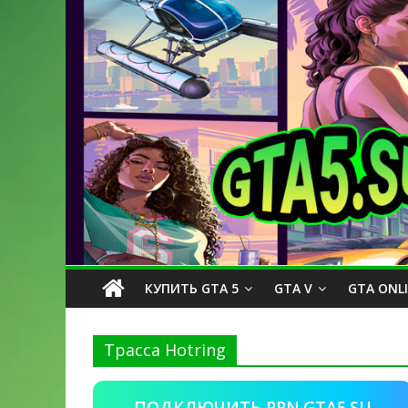
КУПИТЬ GTA 5
GTA V
GTA ONL
Трасса Hotring
ПОДКЛЮЧИТЬ PPN.GTA5.SU