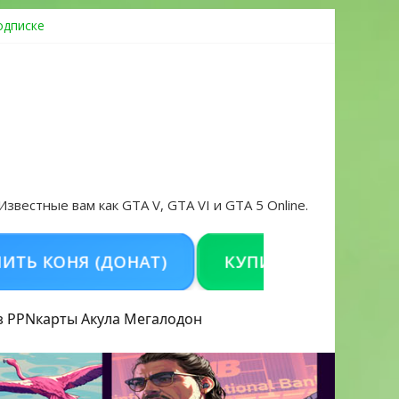
одписке
ровать аккаунт и войти без проблем в 2026 году
 Известные вам как GTA V, GTA VI и GTA 5 Online.
ОНЯ (ДОНАТ)
КУПИТЬ GTA 5 ONLINE НА 
з PPN
карты Акула
Мегалодон