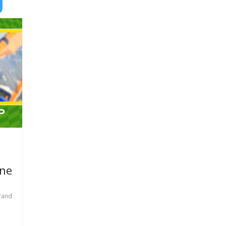
ine
rand