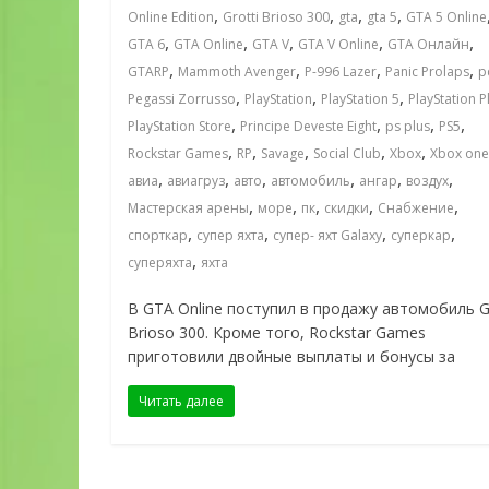
,
,
,
,
Online Edition
Grotti Brioso 300
gta
gta 5
GTA 5 Online
,
,
,
,
,
GTA 6
GTA Online
GTA V
GTA V Online
GTA Онлайн
,
,
,
,
GTARP
Mammoth Avenger
P-996 Lazer
Panic Prolaps
p
,
,
,
Pegassi Zorrusso
PlayStation
PlayStation 5
PlayStation P
,
,
,
,
PlayStation Store
Principe Deveste Eight
ps plus
PS5
,
,
,
,
,
Rockstar Games
RP
Savage
Social Club
Xbox
Xbox one
,
,
,
,
,
,
авиа
авиагруз
авто
автомобиль
ангар
воздух
,
,
,
,
,
Мастерская арены
море
пк
скидки
Снабжение
,
,
,
,
спорткар
супер яхта
супер- яхт Galaxy
суперкар
,
суперяхта
яхта
В GTA Online поступил в продажу автомобиль Gr
Brioso 300. Кроме того, Rockstar Games
приготовили двойные выплаты и бонусы за
Читать далее