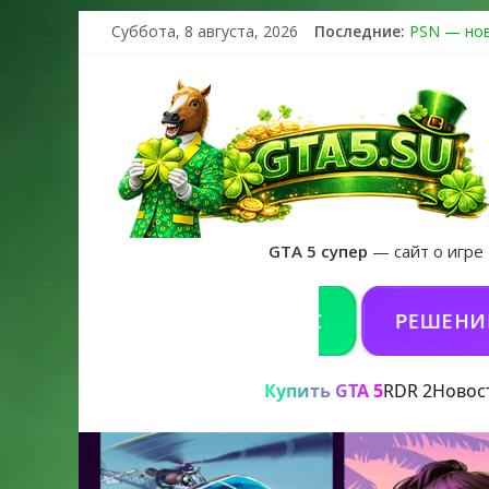
Суббота, 8 августа, 2026
Последние:
PSN — нов
The Kortz 
Регистраци
Получайте 
GTA 6 офи
GTA 5 супер
— сайт о игре
ИТЬ GTA 5 ONLINE НА PC
РЕШЕНИЕ ПРОБ
Купить GTA 5
RDR 2
Новос