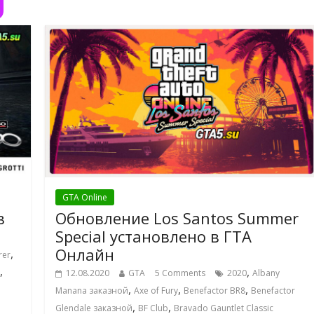
GTA Online
в
Обновление Los Santos Summer
Special установлено в ГТА
Онлайн
,
rer
,
,
12.08.2020
GTA
5 Comments
2020
Albany
,
,
,
Manana заказной
Axe of Fury
Benefactor BR8
Benefactor
,
,
Glendale заказной
BF Club
Bravado Gauntlet Classic