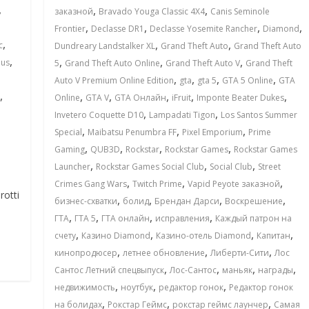
,
,
,
заказной
Bravado Youga Classic 4X4
Canis Seminole
,
,
,
,
Frontier
Declasse DR1
Declasse Yosemite Rancher
Diamond
,
,
,
c
Dundreary Landstalker XL
Grand Theft Auto
Grand Theft Auto
,
,
,
,
lus
5
Grand Theft Auto Online
Grand Theft Auto V
Grand Theft
,
,
,
,
Auto V Premium Online Edition
gta
gta 5
GTA 5 Online
GTA
,
,
,
,
,
,
Online
GTA V
GTA Онлайн
iFruit
Imponte Beater Dukes
,
,
Invetero Coquette D10
Lampadati Tigon
Los Santos Summer
,
,
,
Special
Maibatsu Penumbra FF
Pixel Emporium
Prime
,
,
,
,
Gaming
QUB3D
Rockstar
Rockstar Games
Rockstar Games
,
,
,
Launcher
Rockstar Games Social Club
Social Club
Street
,
,
,
Crimes Gang Wars
Twitch Prime
Vapid Peyote заказной
otti
,
,
,
,
бизнес-схватки
болид
Брендан Дарси
Воскрешение
,
,
,
,
ГТА
ГТА 5
ГТА онлайн
исправления
Каждый патрон на
,
,
,
,
счету
Казино Diamond
Казино-отель Diamond
Капитан
,
,
,
кинопродюсер
летнее обновление
Либерти-Сити
Лос
,
,
,
,
Сантос Летний спецвыпуск
Лос-Сантос
маньяк
награды
,
,
,
недвижимость
ноутбук
редактор гонок
Редактор гонок
,
,
,
на болидах
Рокстар Геймс
рокстар геймс лаунчер
Самая