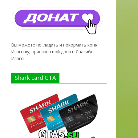
Вы можете погладить и покормить коня
Игогошу, прислав свой донат. Спасибо.
Игого!
Shark card GTA