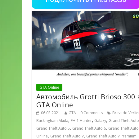
GTA Online
Автомобиль Grotti Brioso 300 
GTA Online
06.03.2021
GTA
0 Comments
Bravado Verlie
,
,
,
Buckingham Akula
FH-1 Hunter
Galaxy
Grand Theft Auto
,
,
Grand Theft Auto 5
Grand Theft Auto 6
Grand Theft Auto
,
,
Online
Grand Theft Auto V
Grand Theft Auto V Premium