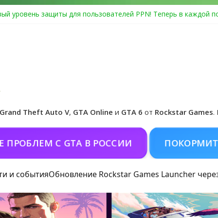
ый уровень защиты для пользователей PPN! Теперь в каждой п
Center Heist выйдет в GTA Online уже 14 июля
я в Rockstar Games Social Club ошибка #1.500.7: как зарегистри
особые награды в GTA Online по программе Fine Art Collector
циальная обложка игры и Предзаказ Grand Theft Auto VI
Grand Theft Auto V
,
GTA Online
и
GTA 6
от
Rockstar Games
.
ЛЕМ С GTA В РОССИИ
ПОКОРМИТЬ КОН
ти и события
Обновление Rockstar Games Launcher чере