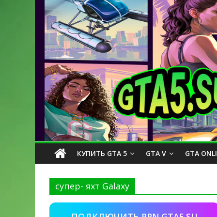
КУПИТЬ GTA 5
GTA V
GTA ONL
супер- яхт Galaxy
ПОДКЛЮЧИТЬ PPN.GTA5.SU