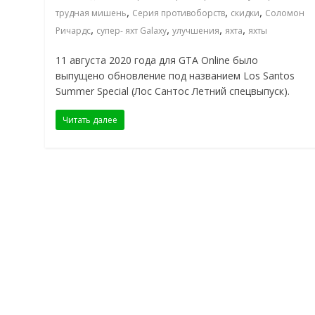
,
,
,
трудная мишень
Серия противоборств
скидки
Соломон
,
,
,
,
Ричардс
супер- яхт Galaxy
улучшения
яхта
яхты
11 августа 2020 года для GTA Online было
выпущено обновление под названием Los Santos
Summer Special (Лос Сантос Летний спецвыпуск).
Читать далее