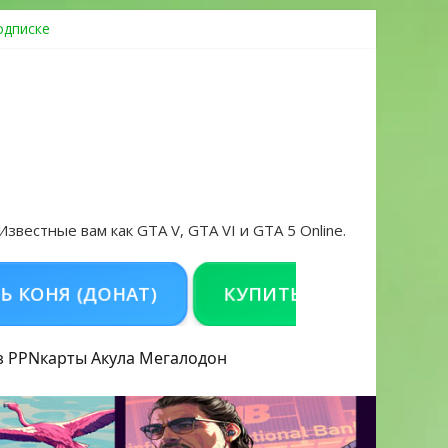
одписке
ровать аккаунт и войти без проблем в 2026 году
 Известные вам как GTA V, GTA VI и GTA 5 Online.
Я (ДОНАТ)
КУПИТЬ GTA 5 ONLINE НА PC
з PPN
карты Акула
Мегалодон