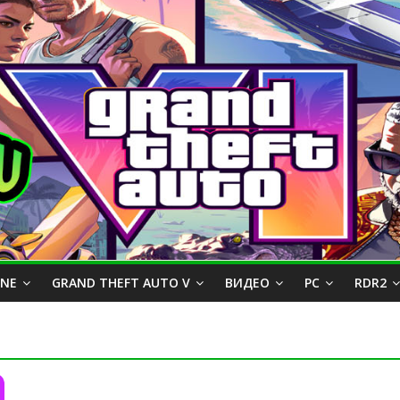
INE
GRAND THEFT AUTO V
ВИДЕО
PC
RDR2