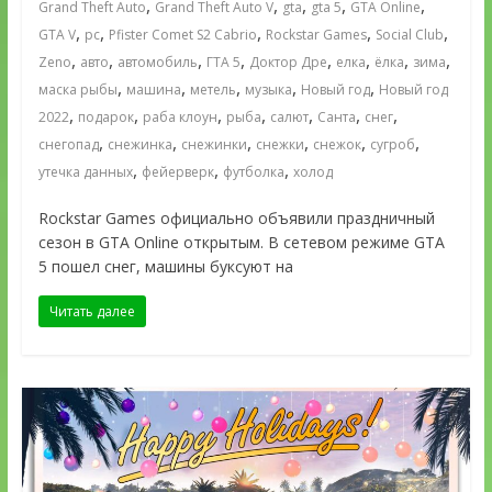
,
,
,
,
,
Grand Theft Auto
Grand Theft Auto V
gta
gta 5
GTA Online
,
,
,
,
,
GTA V
pc
Pfister Comet S2 Cabrio
Rockstar Games
Social Club
,
,
,
,
,
,
,
,
Zeno
авто
автомобиль
ГТА 5
Доктор Дре
елка
ёлка
зима
,
,
,
,
,
маска рыбы
машина
метель
музыка
Новый год
Новый год
,
,
,
,
,
,
,
2022
подарок
раба клоун
рыба
салют
Санта
снег
,
,
,
,
,
,
снегопад
снежинка
снежинки
снежки
снежок
сугроб
,
,
,
утечка данных
фейерверк
футболка
холод
Rockstar Games официально объявили праздничный
сезон в GTA Online открытым. В сетевом режиме GTA
5 пошел снег, машины буксуют на
Читать далее