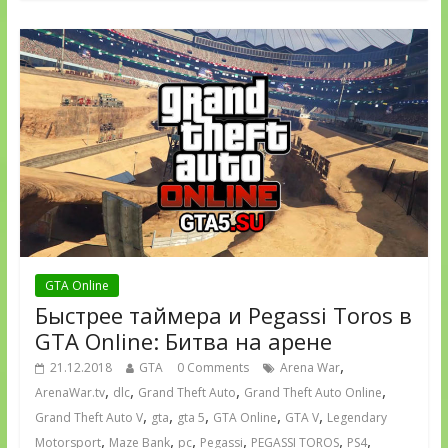
GTA Online
Быстрее таймера и Pegassi Toros в
GTA Online: Битва на арене
,
21.12.2018
GTA
0 Comments
Arena War
,
,
,
,
ArenaWar.tv
dlc
Grand Theft Auto
Grand Theft Auto Online
,
,
,
,
,
Grand Theft Auto V
gta
gta 5
GTA Online
GTA V
Legendary
,
,
,
,
,
,
Motorsport
Maze Bank
pc
Pegassi
PEGASSI TOROS
PS4