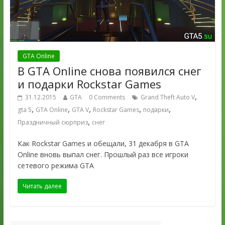
GTA Online
В GTA Online снова появился снег
и подарки Rockstar Games
,
31.12.2015
GTA
0 Comments
Grand Theft Auto V
,
,
,
,
,
gta 5
GTA Online
GTA V
Rockstar Games
подарки
,
Праздничный сюрприз
снег
Как Rockstar Games и обещали, 31 декабря в GTA
Online вновь выпал снег. Прошлый раз все игроки
сетевого режима GTA
Читать далее