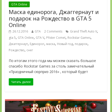
GTA Online
Маска единорога, Джаггернаут и
подарок на Рождество в GTA 5
Online
,
26.12.2016
GTA
2 Comments
Grand Theft Auto V
,
,
,
,
,
gta 5
GTA Online
GTA V
Pfister Comet
Rockstar Games
,
,
,
,
,
Джаггернаут
Единорог
маска
Новый год
подарок
,
Рождество
снег
По итогам этого года мы можем сказать большое
спасибо Rockstar Games за столь замечательный
«Праздничный сюрприз 2016» , который будет
Читать далее