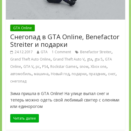
GTA Online
Снегопад в GTA Online, Benefactor
Streiter и подарки
,
24.12.2017
GTA
1 Comment
Benefactor Streiter
,
,
,
,
Grand Theft Auto Online
Grand Theft Auto V
gta
gta 5
GTA
,
,
,
,
,
,
,
Online
GTA V
pc
PS4
Rockstar Games
snow
Xbox one
,
,
,
,
,
,
автомобиль
машина
Новый год
подарки
праздник
снег
снегопад
Зима пришла в GTA Online! На улице выпал снег и
теперь можно одеть свой любимый свитер с оленями
или единорогом
Читать далее