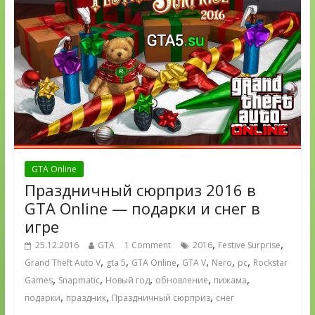
GTA Online
Праздничный сюрприз 2016 в
GTA Online — подарки и снег в
игре
,
,
25.12.2016
GTA
1 Comment
2016
Festive Surprise
,
,
,
,
,
,
Grand Theft Auto V
gta 5
GTA Online
GTA V
Nero
pc
Rockstar
,
,
,
,
,
Games
Snapmatic
Новый год
обновление
пижама
,
,
,
подарки
праздник
Праздничный сюрприз
снег