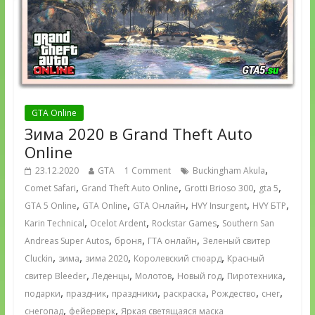
GTA Online
Зима 2020 в Grand Theft Auto
Online
,
23.12.2020
GTA
1 Comment
Buckingham Akula
,
,
,
,
Comet Safari
Grand Theft Auto Online
Grotti Brioso 300
gta 5
,
,
,
,
,
GTA 5 Online
GTA Online
GTA Онлайн
HVY Insurgent
HVY БТР
,
,
,
Karin Technical
Ocelot Ardent
Rockstar Games
Southern San
,
,
,
Andreas Super Autos
броня
ГТА онлайн
Зеленый свитер
,
,
,
,
Cluckin
зима
зима 2020
Королевский стюард
Красный
,
,
,
,
,
свитер Bleeder
Леденцы
Молотов
Новый год
Пиротехника
,
,
,
,
,
,
подарки
праздник
праздники
раскраска
Рождество
снег
,
,
снегопад
фейерверк
Яркая светящаяся маска