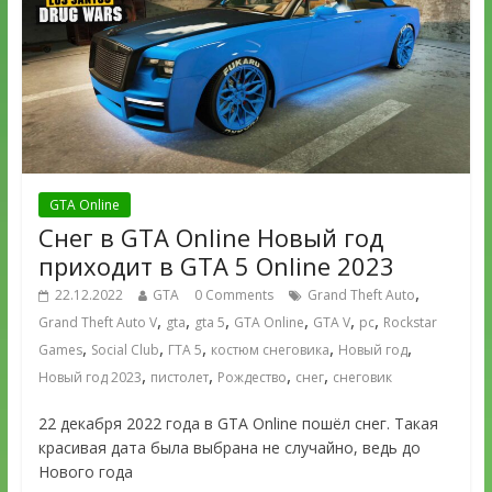
GTA Online
Снег в GTA Online Новый год
приходит в GTA 5 Online 2023
,
22.12.2022
GTA
0 Comments
Grand Theft Auto
,
,
,
,
,
,
Grand Theft Auto V
gta
gta 5
GTA Online
GTA V
pc
Rockstar
,
,
,
,
,
Games
Social Club
ГТА 5
костюм снеговика
Новый год
,
,
,
,
Новый год 2023
пистолет
Рождество
снег
снеговик
22 декабря 2022 года в GTA Online пошёл снег. Такая
красивая дата была выбрана не случайно, ведь до
Нового года