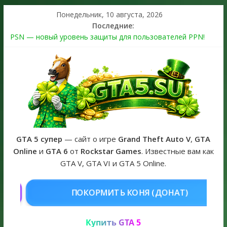
Понедельник, 10 августа, 2026
Последние:
PSN — новый уровень защиты для пользователей PPN!
Теперь в каждой подписке
The Kortz Center Heist выйдет в GTA Online уже 14 июля
Регистрация в Rockstar Games Social Club ошибка #1.500.7:
как зарегистрировать аккаунт и войти без проблем в 2026
году
Получайте особые награды в GTA Online по программе
Fine Art Collector
GTA 6 официальная обложка игры и Предзаказ Grand Theft
Auto VI
GTA 5 супер
— сайт о игре
Grand Theft Auto V
,
GTA
Online
и
GTA 6
от
Rockstar Games
. Известные вам как
GTA V, GTA VI и GTA 5 Online.
ОНЯ (ДОНАТ)
КУПИТЬ GTA 5 ONL
Купить GTA 5