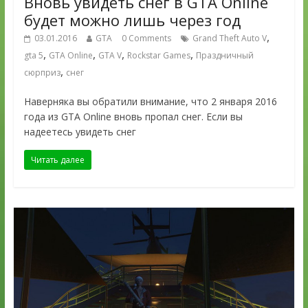
Вновь увидеть снег в GTA Online
будет можно лишь через год
,
03.01.2016
GTA
0 Comments
Grand Theft Auto V
,
,
,
,
gta 5
GTA Online
GTA V
Rockstar Games
Праздничный
,
сюрприз
снег
Наверняка вы обратили внимание, что 2 января 2016
года из GTA Online вновь пропал снег. Если вы
надеетесь увидеть снег
Читать далее