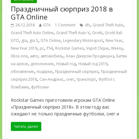
Праздничный сюрприз 2018 в
GTA Online
,
,
26.12.2018
GTA
1 Comment
dlc
Grand Theft Auto
,
,
,
Grand Theft Auto Online
Grand Theft Auto V
Grotti
Grotti Itali
,
,
,
,
,
,
GTO
gta
gta 5
GTA Online
Legendary Motorsport
New Year
,
,
,
,
,
,
New Year 2019
pc
PS4
Rockstar Games
Vapid Clique
Weeny
,
,
,
,
Xbox one
авто
автомобиль
Алан Джером Продакшнз
Битва
,
,
,
,
на арене
дополнение
Новый год
Новый год 2019
,
,
,
обновление
подарки
Праздничный сюрприз
Праздничный
,
,
,
,
сюрприз 2018
Сан-Андреас
снег
транспорт
Футбол с
,
бомбами
футболки
Rockstar Games приготовили игрокам GTA Online
«Праздничный сюрприз 2018«. В этом году вас
ожидают не только праздничные футболки, снег и
Читать далее