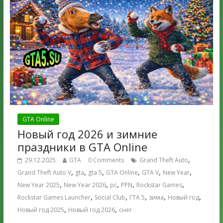
GTA Online
Новый год 2026 и зимние
праздники в GTA Online
,
29.12.2025
GTA
0 Comments
Grand Theft Auto
,
,
,
,
,
,
Grand Theft Auto V
gta
gta 5
GTA Online
GTA V
New Year
,
,
,
,
,
New Year 2025
New Year 2026
pc
PPN
Rockstar Games
,
,
,
,
,
Rockstar Games Launcher
Social Club
ГТА 5
зима
Новый год
,
,
Новый год 2025
Новый год 2026
снег