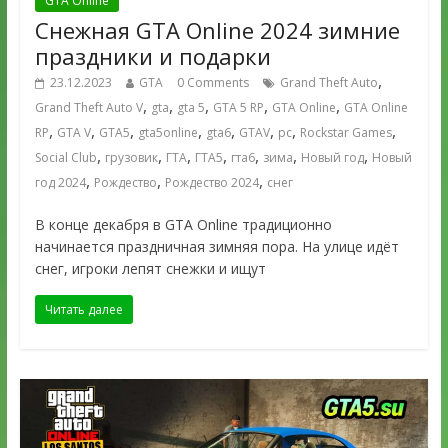
GTA Online
Снежная GTA Online 2024 зимние
праздники и подарки
,
23.12.2023
GTA
0 Comments
Grand Theft Auto
,
,
,
,
,
Grand Theft Auto V
gta
gta 5
GTA 5 RP
GTA Online
GTA Online
,
,
,
,
,
,
,
,
RP
GTA V
GTA5
gta5online
gta6
GTAV
pc
Rockstar Games
,
,
,
,
,
,
,
Social Club
грузовик
ГТА
ГТА5
гта6
зима
Новый год
Новый
,
,
,
год 2024
Рождество
Рождество 2024
снег
В конце декабря в GTA Online традиционно
начинается праздничная зимняя пора. На улице идёт
снег, игроки лепят снежки и ищут
Читать далее