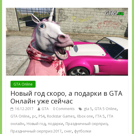
GTA Online
Новый год скоро, а подарки в GTA
Онлайн уже сейчас
,
,
16.12.2017
GTA
0 Comments
gta 5
GTA 5 Online
,
,
,
,
,
,
GTA Online
pc
PS4
Rockstar Games
Xbox one
ГТА 5
ГТА
,
,
,
,
онлайн
Новый год
подарки
Праздничный сюрприз
,
,
Праздничный сюрприз 2017
снег
футболки