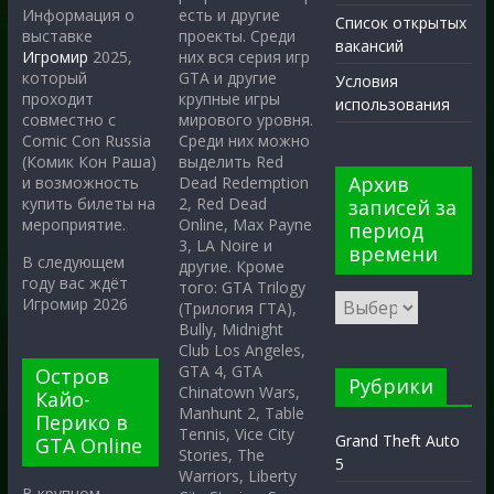
есть и другие
Информация о
Список открытых
проекты. Среди
выставке
вакансий
них вся серия игр
Игромир
2025,
GTA и другие
который
Условия
крупные игры
проходит
использования
мирового уровня.
совместно с
Среди них можно
Comic Con Russia
выделить Red
(Комик Кон Раша)
Архив
Dead Redemption
и возможность
2, Red Dead
купить билеты на
записей за
Online, Max Payne
мероприятие.
период
3, LA Noire и
времени
В следующем
другие. Кроме
году вас ждёт
того: GTA Trilogy
Игромир 2026
(Трилогия ГТА),
Bully, Midnight
Club Los Angeles,
GTA 4, GTA
Остров
Рубрики
Chinatown Wars,
Кайо-
Manhunt 2, Table
Перико в
Tennis, Vice City
Grand Theft Auto
GTA Online
Stories, The
5
Warriors, Liberty
В крупном