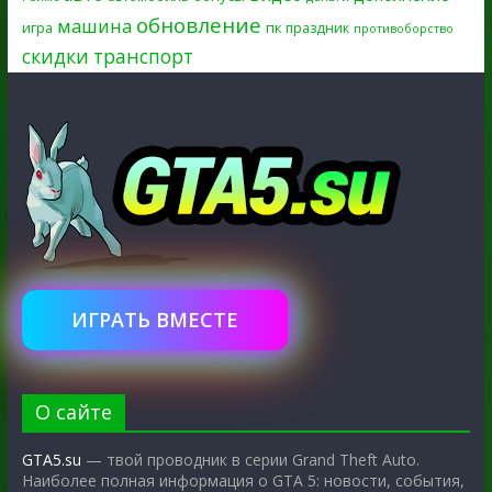
обновление
машина
игра
пк
праздник
противоборство
скидки
транспорт
ИГРАТЬ ВМЕСТЕ
О сайте
GTA5.su
— твой проводник в серии Grand Theft Auto.
Наиболее полная информация о GTA 5: новости, события,