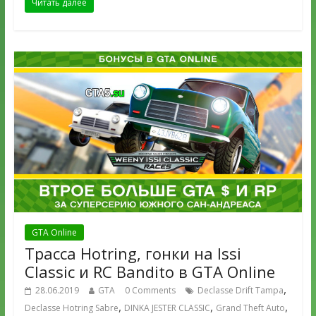
Читать далее
GTA Online
Трасса Hotring, гонки на Issi
Classic и RC Bandito в GTA Online
,
28.06.2019
GTA
0 Comments
Declasse Drift Tampa
,
,
,
Declasse Hotring Sabre
DINKA JESTER CLASSIC
Grand Theft Auto