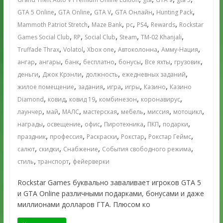
,
,
,
,
,
GTA 5 Online
GTA Online
GTA V
GTA Онлайн
Hunting Pack
,
,
,
,
,
Mammoth Patriot Stretch
Maze Bank
pc
PS4
Rewards
Rockstar
,
,
,
,
,
Games Social Club
RP
Social Club
Steam
TM-02 Khanjali
,
,
,
,
,
Truffade Thrax
Volatol
Xbox one
Автоколонна
Амму-Нация
,
,
,
,
,
,
,
ангар
ангары
банк
бесплатно
бонусы
Все яхты
грузовик
,
,
,
,
деньги
Джок Крэнли
должность
ежедневных заданий
,
,
,
,
,
жилое помещение
задания
игра
игры
Казино
Казино
,
,
,
,
,
Diamond
ковид
ковид 19
комбинезон
коронавирус
,
,
,
,
,
,
,
лаунчер
май
МАЛС
мастерская
мебель
миссия
мотоцикл
,
,
,
,
,
,
награды
освещение
офис
Пиротехника
ПКП
подарки
,
,
,
,
,
праздник
профессия
Раскраски
Рокстар
Рокстар Геймс
,
,
,
,
салют
скидки
Снабжение
События свободного режима
,
,
стиль
транспорт
фейерверки
Rockstar Games буквально заваливает игроков GTA 5
и GTA Online различными подарками, бонусами и даже
миллионами долларов ГТА. Плюсом ко