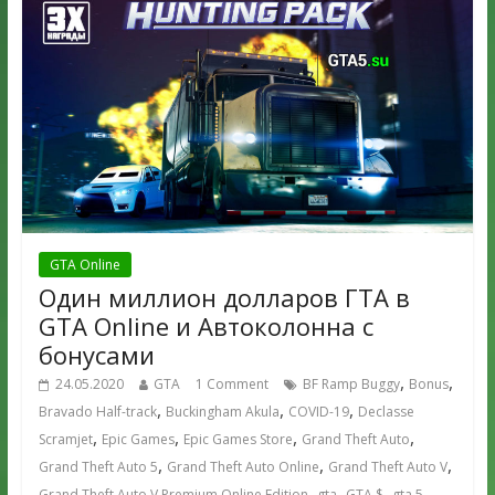
GTA Online
Один миллион долларов ГТА в
GTA Online и Автоколонна с
бонусами
,
,
24.05.2020
GTA
1 Comment
BF Ramp Buggy
Bonus
,
,
,
Bravado Half-track
Buckingham Akula
COVID-19
Declasse
,
,
,
,
Scramjet
Epic Games
Epic Games Store
Grand Theft Auto
,
,
,
Grand Theft Auto 5
Grand Theft Auto Online
Grand Theft Auto V
,
,
,
,
Grand Theft Auto V Premium Online Edition
gta
GTA $
gta 5