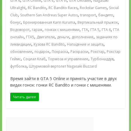
GTA 6
GTA Online
GTA V
GTA VI
GTA Онлайн
Nagasaki
,
,
,
,
Ultralight
RC Bandito
RC Bandito Races
Rockstar Games
Social
,
,
,
,
Club
Southern San Andreas Super Autos
transport
бандито
,
,
,
бонус
Бронированная Karin Kuruma
Вертикальный прыжок
,
,
,
,
,
,
Водоворот
гараж
гонках с мишенями
ГТА
ГТА 5
ГТА 6
ГТА
,
,
,
,
,
онлайн
ГТА5
Двигатели
деньги
дополнение
заданиях по
,
,
,
ликвидации
Кузова RC Bandito
Нападение и защита
,
,
,
,
,
обновление
подарок
Покраска
Раскраски
Рокстар
Рокстар
,
,
,
,
Геймс
Социал Клаб
Тормоза и управление
Турбонаддув
,
футболка
Штурмовой вертолет Nagasaki Buzzard
Время зайти в GTA 5 Online и принять участие в двух
видах гонок: гонки RC Bandito и гонки с мишенями.
Читать далее