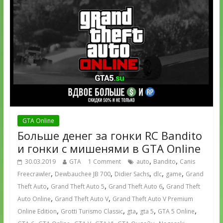
GTA Online
Больше денег за гонки RC Bandito
и гонки с мишенями в GTA Online
,
,
30.03.2019
GTA
1 Comment
auto
Bandito
Canis
,
,
,
,
,
Freecrawler
Dewbauchee JB 700
Didier Sachs
dlc
game
Grand
,
,
,
Theft Auto
Grand Theft Auto 5
Grand Theft Auto 6
Grand Theft
,
,
Auto Online
Grand Theft Auto V
Grand Theft Auto V Premium
,
,
,
,
,
Online Edition
Grotti Turismo Classic
gta
gta 5
GTA 5 Online
,
,
,
,
,