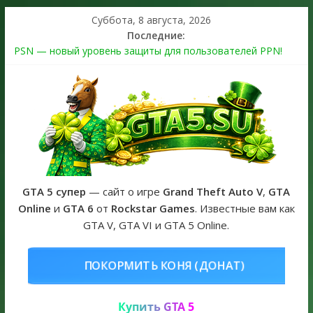
Суббота, 8 августа, 2026
Последние:
PSN — новый уровень защиты для пользователей PPN!
Теперь в каждой подписке
The Kortz Center Heist выйдет в GTA Online уже 14 июля
Регистрация в Rockstar Games Social Club ошибка #1.500.7:
как зарегистрировать аккаунт и войти без проблем в 2026
году
Получайте особые награды в GTA Online по программе
Fine Art Collector
GTA 6 официальная обложка игры и Предзаказ Grand Theft
Auto VI
GTA 5 супер
— сайт о игре
Grand Theft Auto V
,
GTA
Online
и
GTA 6
от
Rockstar Games
. Известные вам как
GTA V, GTA VI и GTA 5 Online.
ОНЯ (ДОНАТ)
КУПИТЬ GTA 5 ON
Купить GTA 5