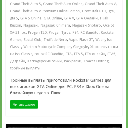
,
,
,
Grand Theft Auto 5
Grand Theft Auto Online
Grand Theft Auto V
,
,
,
Grand Theft Auto V Premium Online Edition
Grotti Itali GTO
gta
,
,
,
,
,
gta 5
GTA 5 Online
GTA Online
GTA V
GTA Онлайн
Hijak
,
,
,
,
Ruston
Nagasaki
Nagasaki Chimera
Nagasaki Shotaro
Ocelot
,
,
,
,
,
,
XA-21
pc
Progen T20
Progen Tyrus
PS4
RC Bandito
Rockstar
,
,
,
,
Games
Social Club
Truffade Nero
Vapid Flash GT
Weeny Issi
,
,
,
Classic
Western Motorcycle Company Gargoyle
Xbox one
гонки
,
,
,
,
,
,
на Issi Classic
гонок RC Bandito
ГТА
ГТА 5
ГТА онлайн
ГТА5
,
,
,
,
Дедлайн
Каскадерские гонки
Раскраски
Трасса Hotring
тройные выплаты
Тройные выплаты приготовили Rockstar Games для
всех игроков GTA Online для PC, PS4 и Xbox One на
ближайшую неделю. Плюс
Читать далее