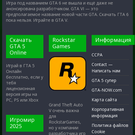
Игра под названием GTA 6 не вышла и ещё даже не
анонсирована разработчиком. GTA VI — это
предполагаемое название новой части GTA. Скачать ГТА 6
пока нельзя. Играйте в GTA V.
Скачать
Rockstar
Информация
GTA 5
Games
Online
CCPA
Contact —
Играй в ГТА 5
Написать нам
Онлайн
бесплатно, если у
GTA 5 супер
тебя
лицензионная
GTA-NOW.com
версия игры на
Карта сайта
PC, PS или Xbox
Grand Theft Auto
Корпоративная
V очень важна
информация
для
Игромир
RockstarGames,
2025
Политика файлов
но у компании
Cookie
разработчика игр