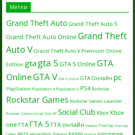
Метки
Grand Theft Auto
Grand Theft Auto 5
Grand Theft
Grand Theft Auto Online
Auto V
Grand Theft Auto V Premium Online
gta 5
GTA
gta
GTA 5 Online
Edition
GTA V
Online
pc
GTA Онлайн
GTA V Online
PS4
PlayStation
Rockstar
PlayStation 4
PlayStation 5
Rockstar Games
Rockstar Games Launcher
Social Club
Xbox
Xbox
Rockstar Games Social Club
RP
ГТА 5
one
ГТА онлайн
ГТА
Рокстар
Казино
Рокстар
авто
видео
дополнение
бонусы
автомобиль
Геймс
деньги