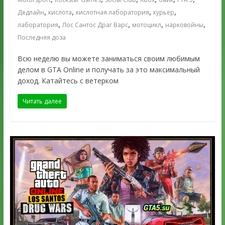
,
,
,
,
Дедлайн
кислота
кислотная лаборатория
курьер
,
,
,
,
лаборатория
Лос Сантос Драг Варс
мотоцикл
нарковойны
Последняя доза
Всю неделю вы можете заниматься своим любимым
делом в GTA Online и получать за это максимальный
доход. Катайтесь с ветерком
Читать далее