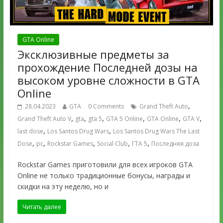
GTA Online
Эксклюзивные предметы за
прохождение Последней дозы на
высоком уровне сложности в GTA
Online
,
28.04.2023
GTA
0 Comments
Grand Theft Auto
,
,
,
,
,
,
Grand Theft Auto V
gta
gta 5
GTA 5 Online
GTA Online
GTA V
,
,
last dose
Los Santos Drug Wars
Los Santos Drug Wars The Last
,
,
,
,
,
Dose
pc
Rockstar Games
Social Club
ГТА 5
Последняя доза
Rockstar Games приготовили для всех игроков GTA
Online не только традиционные бонусы, награды и
скидки на эту неделю, но и
Читать далее