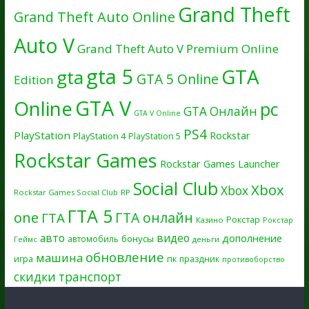
Grand Theft
Grand Theft Auto Online
Auto V
Grand Theft Auto V Premium Online
gta 5
GTA
gta
GTA 5 Online
Edition
GTA V
Online
pc
GTA Онлайн
GTA V Online
PS4
PlayStation
Rockstar
PlayStation 4
PlayStation 5
Rockstar Games
Rockstar Games Launcher
Social Club
Xbox
Xbox
Rockstar Games Social Club
RP
ГТА 5
one
ГТА онлайн
ГТА
Рокстар
Казино
Рокстар
авто
видео
дополнение
бонусы
автомобиль
Геймс
деньги
обновление
машина
игра
пк
праздник
противоборство
скидки
транспорт