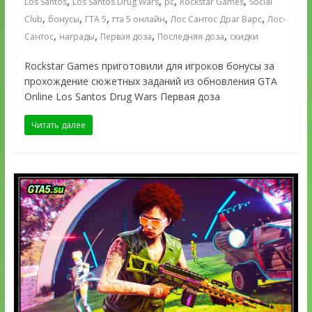
,
,
,
,
Los Santos
Los Santos Drug Wars
pc
Rockstar Games
Social
,
,
,
,
,
Club
бонусы
ГТА 5
гта 5 онлайн
Лос Сантос Драг Варс
Лос-
,
,
,
,
Сантос
награды
Первая доза
Последняя доза
скидки
Rockstar Games приготовили для игроков бонусы за
прохождение сюжетных заданий из обновления GTA
Online Los Santos Drug Wars Первая доза
Читать далее