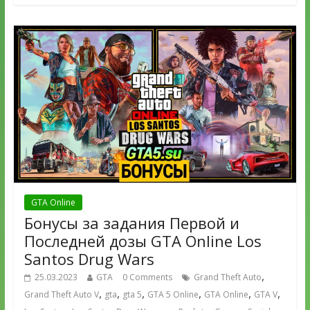
GTA Online
Бонусы за задания Первой и
Последней дозы GTA Online Los
Santos Drug Wars
,
25.03.2023
GTA
0 Comments
Grand Theft Auto
,
,
,
,
,
,
Grand Theft Auto V
gta
gta 5
GTA 5 Online
GTA Online
GTA V