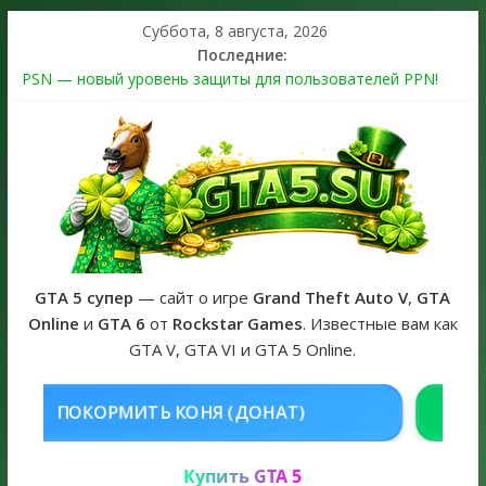
Суббота, 8 августа, 2026
Последние:
PSN — новый уровень защиты для пользователей PPN!
Теперь в каждой подписке
The Kortz Center Heist выйдет в GTA Online уже 14 июля
Регистрация в Rockstar Games Social Club ошибка #1.500.7:
как зарегистрировать аккаунт и войти без проблем в 2026
году
Получайте особые награды в GTA Online по программе
Fine Art Collector
GTA 6 официальная обложка игры и Предзаказ Grand Theft
Auto VI
GTA 5 супер
— сайт о игре
Grand Theft Auto V
,
GTA
Online
и
GTA 6
от
Rockstar Games
. Известные вам как
GTA V, GTA VI и GTA 5 Online.
КУПИТЬ GTA 5 ONLINE НА PC
Купить GTA 5