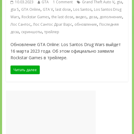
,
,
10.03.2023
GTA
1 Comment
Grand Theft Auto V
gta
,
,
,
,
,
gta 5
GTA Online
GTA V
last dose
Los Santos
Los Santos Drug
,
,
,
,
,
,
Wars
Rockstar Games
the last dose
видео
доза
дополнение
,
,
,
Лос Сантос
Лос Сантос Драг Варс
обновление
Последняя
,
,
доза
скриншоты
трейлер
Обновление GTA Online: Los Santos Drug Wars выйдет
16 марта 2023 года. Об этом официально заявили
Rockstar Games в трейлере.
Читать далее