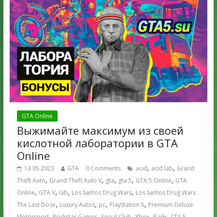
GTA Online
Выжимайте максимум из своей
кислотной лаборатории в GTA
Online
,
,
13.05.2023
GTA
0 Comments
acid
acid lab
Grand
,
,
,
,
,
Theft Auto
Grand Theft Auto V
gta
gta 5
GTA 5 Online
GTA
,
,
,
,
Online
GTA V
lab
Los Santos Drug Wars
Los Santos Drug Wars
,
,
,
,
The Last Dose
Luxury Autos
pc
PlayStation 5
Premium Deluxe
,
,
,
,
,
,
Motorsport
Rockstar Games
Social Club
Xbox
байк
ГТА 5