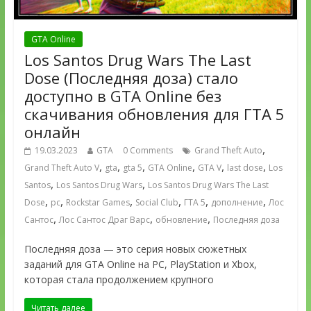
GTA Online
Los Santos Drug Wars The Last
Dose (Последняя доза) стало
доступно в GTA Online без
скачивания обновления для ГТА 5
онлайн
,
19.03.2023
GTA
0 Comments
Grand Theft Auto
,
,
,
,
,
,
Grand Theft Auto V
gta
gta 5
GTA Online
GTA V
last dose
Los
,
,
Santos
Los Santos Drug Wars
Los Santos Drug Wars The Last
,
,
,
,
,
,
Dose
pc
Rockstar Games
Social Club
ГТА 5
дополнение
Лос
,
,
,
Сантос
Лос Сантос Драг Варс
обновление
Последняя доза
Последняя доза — это серия новых сюжетных
заданий для GTA Online на PC, PlayStation и Xbox,
которая стала продолжением крупного
Читать далее