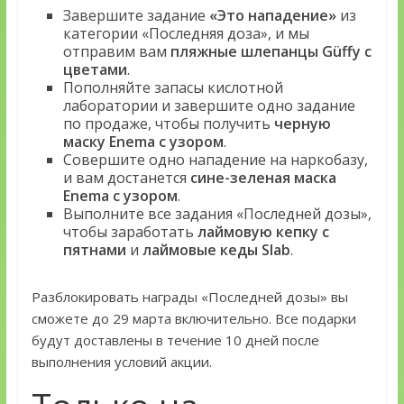
Завершите задание
«Это нападение»
из
категории «Последняя доза», и мы
отправим вам
пляжные шлепанцы Güffy с
цветами
.
Пополняйте запасы кислотной
лаборатории и завершите одно задание
по продаже, чтобы получить
черную
маску Enema с узором
.
Совершите одно нападение на наркобазу,
и вам достанется
сине-зеленая маска
Enema с узором
.
Выполните все задания «Последней дозы»,
чтобы заработать
лаймовую кепку с
пятнами
и
лаймовые кеды Slab
.
Разблокировать награды «Последней дозы» вы
сможете до 29 марта включительно. Все подарки
будут доставлены в течение 10 дней после
выполнения условий акции.