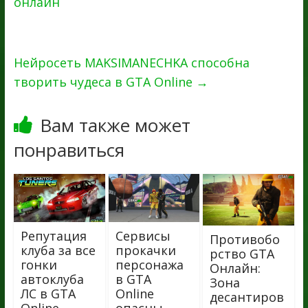
онлайн
Нейросеть MAKSIMANECHKA способна
творить чудеса в GTA Online
→
Вам также может
понравиться
Репутация
Сервисы
Противобо
клуба за все
прокачки
рство GTA
гонки
персонажа
Онлайн:
автоклуба
в GTA
Зона
ЛС в GTA
Online
десантиров