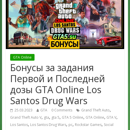
GTA Online
Бонусы за задания
Первой и Последней
дозы GTA Online Los
Santos Drug Wars
,
25.03.2023
GTA
0 Comments
Grand Theft Auto
,
,
,
,
,
,
Grand Theft Auto V
gta
gta 5
GTA 5 Online
GTA Online
GTA V
,
,
,
,
Los Santos
Los Santos Drug Wars
pc
Rockstar Games
Social