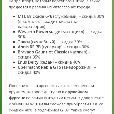
на транспорт, который перечислен ниже, а также
продается в различных автосалонах города.
MTL Brickade 6×6
(служебный) – скидка 30%
(в комплект входит кислотная
лаборатория)
Western Powersurge
(мотоцикл) – скидка
30%
Такси
(служебный) – скидка 30%
Annis RE-7B
(суперкар) – скидка 30%
Bravado Gauntlet Classic
(маслкар) –
скидка 35%
Enus Deity
(седан) – скидка 40%
Übermacht Rebla GTS
(внедорожник) –
скидка 40%
Пополните ваш арсенал высококачественным
оружием, которое доступно в
оружейном
фургоне
по самым выгодным ценам. В дополнение
к обычным акциям вы сможете приобрести ПОС со
скидкой 40%, а подписчики GTA+ также смогут