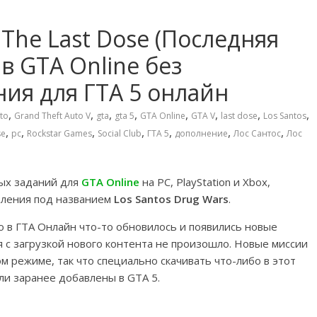
 The Last Dose (Последняя
 в GTA Online без
ия для ГТА 5 онлайн
,
,
,
,
,
,
,
,
to
Grand Theft Auto V
gta
gta 5
GTA Online
GTA V
last dose
Los Santos
,
,
,
,
,
,
,
se
pc
Rockstar Games
Social Club
ГТА 5
дополнение
Лос Сантос
Лос
ых заданий для
GTA Online
на PC, PlayStation и Xbox,
вления под названием
Los Santos Drug Wars
.
о в ГТА Онлайн что-то обновилось и появились новые
я с загрузкой нового контента не произошло. Новые миссии
м режиме, так что специально скачивать что-либо в этот
ли заранее добавлены в GTA 5.