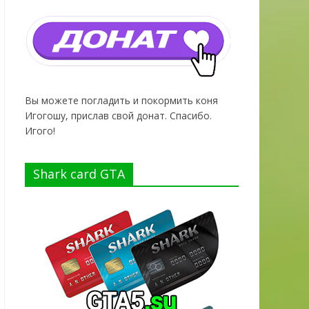
Вы можете погладить и покормить коня
Игогошу, прислав свой донат. Спасибо.
Игого!
Shark card GTA