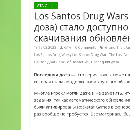
GTA Online
Los Santos Drug Wars
доза) стало доступно
скачивания обновлен
19.03.2023
GTA
0 Comments
Grand Theft Au
,
Los Santos Drug Wars
Los Santos Drug Wars The Last Do
,
,
Сантос Драг Варс
обновление
Последняя доза
Последняя доза
— это серия новых сюжетн
которая стала продолжением крупного обно
Многие игроки могли даже и не заметить, чт
задания, так как автоматического обновлени
были активированы Rockstar Games в фоново
раз вообще не требуется. Все материалы бы