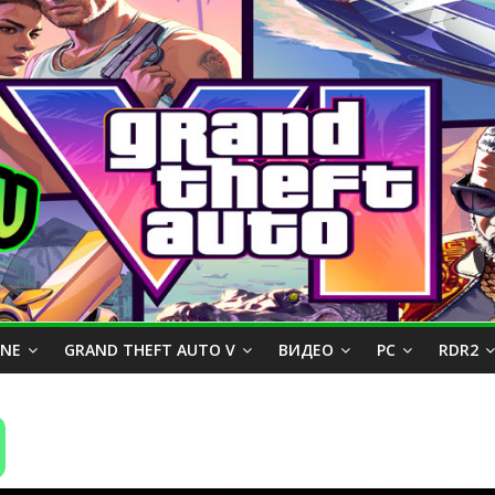
INE
GRAND THEFT AUTO V
ВИДЕО
PC
RDR2