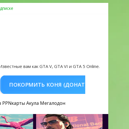
дписке
овать аккаунт и войти без проблем в 2026 году
 Известные вам как GTA V, GTA VI и GTA 5 Online.
КОРМИТЬ КОНЯ (ДОНАТ)
КУПИТЬ GTA 5 
з PPN
карты Акула
Мегалодон