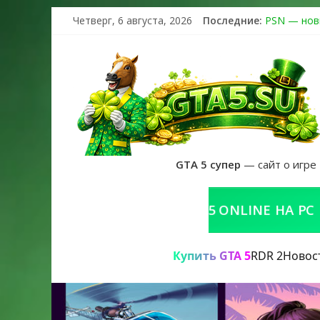
Четверг, 6 августа, 2026
Последние:
PSN — нов
The Kortz 
Регистраци
Получайте 
GTA 6 офиц
GTA 5 супер
— сайт о игре
КУПИТЬ GTA 5 ONLINE НА PC
Купить GTA 5
RDR 2
Новос