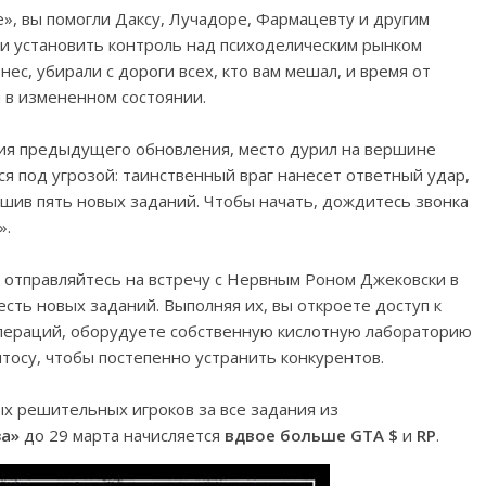
», вы помогли Даксу, Лучадоре, Фармацевту и другим
 и установить контроль над психоделическим рынком
ес, убирали с дороги всех, кто вам мешал, и время от
в измененном состоянии.
ия предыдущего обновления, место дурил на вершине
 под угрозой: таинственный враг нанесет ответный удар,
шив пять новых заданий. Чтобы начать, дождитесь звонка
».
, отправляйтесь на встречу с Нервным Роном Джековски в
есть новых заданий. Выполняя их, вы откроете доступ к
пераций, оборудуете собственную кислотную лабораторию
тосу, чтобы постепенно устранить конкурентов.
ых решительных игроков за все задания из
за»
до 29 марта начисляется
вдвое больше GTA $
и
RP
.