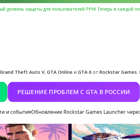
ый уровень защиты для пользователей PPN! Теперь в каждой по
Center Heist выйдет в GTA Online уже 14 июля
я в Rockstar Games Social Club ошибка #1.500.7: как зарегистрир
особые награды в GTA Online по программе Fine Art Collector
иальная обложка игры и Предзаказ Grand Theft Auto VI
Grand Theft Auto V
,
GTA Online
и
GTA 6
от
Rockstar Games
.
РЕШЕНИЕ ПРОБЛЕМ С GTA В РОССИИ
ПО
ти и события
Обновление Rockstar Games Launcher чере