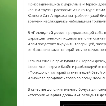
Присоединившись к дурилам в «Первой дозе
членам труппы расправиться с конкурентами
Южного Сан-Андреаса: вы грабили чужой бизн
времени наслаждались небольшими трипами 
В
«Последней дозе»
, продолжающей событ
фармацевтической пищевой цепочки окажется
и вам предстоит выручить товарищей, завер
от Дакса или сами наведайтесь во «Фрикшоп
Если вы еще не приступали к «Первой дозе»
Liquor Ace в округе Блэйн и разблокируйте ш
«Фрикшопу», который станет вашей базой о
и сможете продавать товар по всему Лос-Сан
В качестве дополнительного бонуса для сам
категорий
«Первая доза»
и
«Последняя до