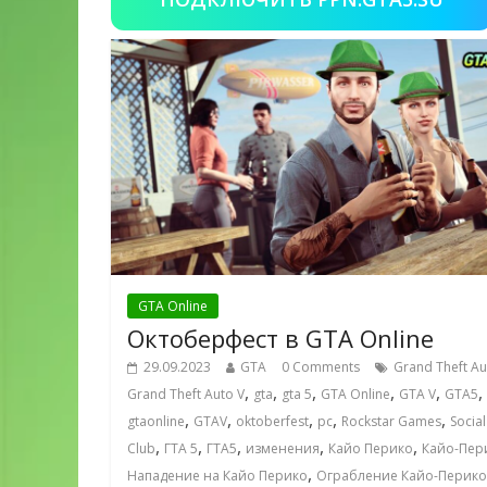
GTA Online
Октоберфест в GTA Online
29.09.2023
GTA
0 Comments
Grand Theft Au
,
,
,
,
,
,
Grand Theft Auto V
gta
gta 5
GTA Online
GTA V
GTA5
,
,
,
,
,
gtaonline
GTAV
oktoberfest
pc
Rockstar Games
Social
,
,
,
,
,
Club
ГТА 5
ГТА5
изменения
Кайо Перико
Кайо-Пер
,
Нападение на Кайо Перико
Ограбление Кайо-Перико