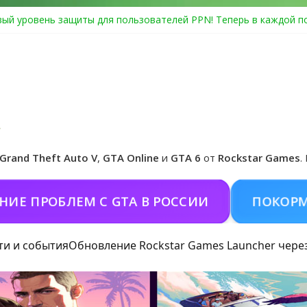
ый уровень защиты для пользователей PPN! Теперь в каждой п
Center Heist выйдет в GTA Online уже 14 июля
я в Rockstar Games Social Club ошибка #1.500.7: как зарегистри
особые награды в GTA Online по программе Fine Art Collector
циальная обложка игры и Предзаказ Grand Theft Auto VI
Grand Theft Auto V
,
GTA Online
и
GTA 6
от
Rockstar Games
.
БЛЕМ С GTA В РОССИИ
ПОКОРМИТЬ КОН
ти и события
Обновление Rockstar Games Launcher чере