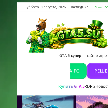
Суббота, 8 августа, 2026
Последние:
PSN — нов
The Kortz 
Регистраци
Получайте 
GTA 6 офи
GTA 5 супер
— сайт о игре
ИТЬ GTA 5 ONLINE НА PC
РЕШЕНИЕ ПРО
Купить GTA 5
RDR 2
Новос