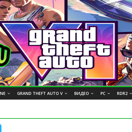
INE
GRAND THEFT AUTO V
ВИДЕО
PC
RDR2