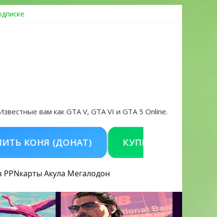
одписке
ровать аккаунт и войти без проблем в 2026 году
 Известные вам как GTA V, GTA VI и GTA 5 Online.
Я (ДОНАТ)
КУПИТЬ GTA 5 ONLINE НА PC
з PPN
карты Акула
Мегалодон