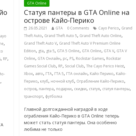
GTA Online
айо
Статуя пантеры в GTA Online на
острове Кайо-Перико
,
26.05.2021
GTA
0 Comments
Cayo Perico
Grand
,
,
,
Theft Auto
Grand Theft Auto 5
Grand Theft Auto Online
ayo
,
,
Grand Theft Auto V
Grand Theft Auto V Premium Online
one
,
,
,
,
,
,
Edition
gta
gta 5
GTA 5 Online
GTA Online
GTA V
GTA V
co
,
,
,
,
,
,
,
Online
GTA Онлайн
pc
PS
Rockstar Games
Rockstar
s
RP
,
,
,
,
Games Social Club
RP
Social Club
The Cayo Perico Heist
,
,
,
,
,
,
Xbox
авто
ГТА
ГТА 5
ГТА онлайн
Кайо Перико
Кайо-
йо-
,
,
,
,
,
Перико
клуб
ночной клуб
Ограбление Кайо-Перико
о
,
,
,
,
,
,
остров
пантера
подарки
скидки
статуя
статуя пантеры
,
транспорт
футболка
Главной долгожданной наградой в ходе
ограбления Кайо-Перико в GTA Online теперь
может стать статуя пантеры. Она особенно
TA
любима не только