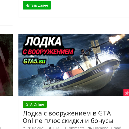
Читать далее
GTA Online
Лодка с вооружением в GTA
Online плюс скидки и бонусы
,
,
0
26.02.2021
GTA
0 Comments
Diamond
Grand