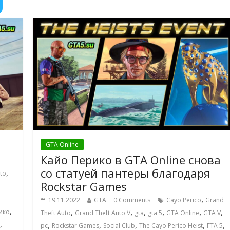
GTA Online
Кайо Перико в GTA Online снова
со статуей пантеры благодаря
,
to
Rockstar Games
,
19.11.2022
GTA
0 Comments
Cayo Perico
Grand
,
,
,
,
,
,
,
ико
Theft Auto
Grand Theft Auto V
gta
gta 5
GTA Online
GTA V
,
,
,
,
,
,
pc
Rockstar Games
Social Club
The Cayo Perico Heist
ГТА 5