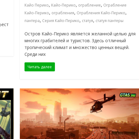
,
,
,
Кайо Перико
Кайо-Перико
ограбление
Ограбление
,
,
,
Кайо-Перико
ограбления
Ограбления Кайо-Перико
,
,
,
пантера
Серия Кайо-Перико
статуя
статуя пантеры
фест
Остров Кайо-Перико является желанной целью для
многих грабителей и туристов. Здесь отличный
тропический климат и множество ценных вещей.
Среди них
Читать далее