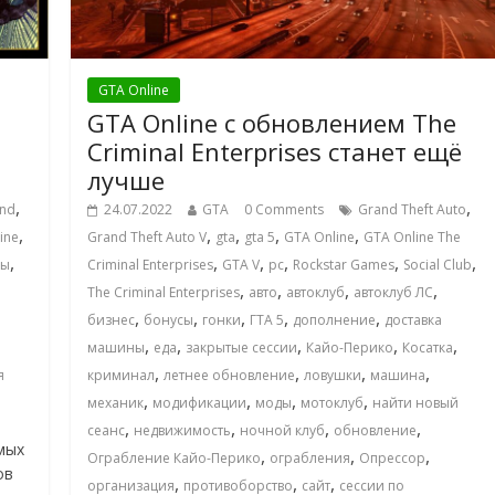
GTA Online
GTA Online с обновлением The
Criminal Enterprises станет ещё
лучше
,
,
nd
24.07.2022
GTA
0 Comments
Grand Theft Auto
,
,
,
,
,
ine
Grand Theft Auto V
gta
gta 5
GTA Online
GTA Online The
,
,
,
,
,
,
зы
Criminal Enterprises
GTA V
pc
Rockstar Games
Social Club
,
,
,
,
The Criminal Enterprises
авто
автоклуб
автоклуб ЛС
,
,
,
,
,
бизнес
бонусы
гонки
ГТА 5
дополнение
доставка
,
,
,
,
,
машины
еда
закрытые сессии
Кайо-Перико
Косатка
,
,
,
,
я
криминал
летнее обновление
ловушки
машина
,
,
,
,
механик
модификации
моды
мотоклуб
найти новый
,
,
,
,
сеанс
недвижимость
ночной клуб
обновление
мых
,
,
,
Ограбление Кайо-Перико
ограбления
Опрессор
ов
,
,
,
организация
противоборство
сайт
сессии по