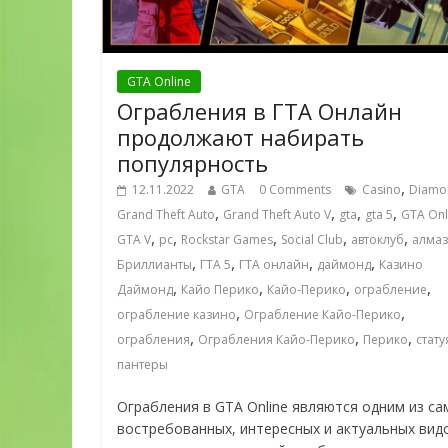
GTA Online
Ограбления в ГТА Онлайн
продолжают набирать
популярность
,
12.11.2022
GTA
0 Comments
Casino
Diamo
,
,
,
,
Grand Theft Auto
Grand Theft Auto V
gta
gta 5
GTA Onl
,
,
,
,
,
GTA V
pc
Rockstar Games
Social Club
автоклуб
алма
,
,
,
,
Бриллианты
ГТА 5
ГТА онлайн
даймонд
Казино
,
,
,
,
Даймонд
Кайо Перико
Кайо-Перико
ограбление
,
,
ограбление казино
Ограбление Кайо-Перико
,
,
,
ограбления
Ограбления Кайо-Перико
Перико
стату
пантеры
Ограбления в GTA Online являются одним из са
востребованных, интересных и актуальных вид