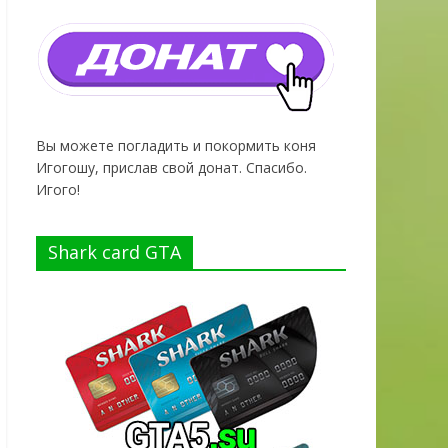
Вы можете погладить и покормить коня
Игогошу, прислав свой донат. Спасибо.
Игого!
Shark card GTA