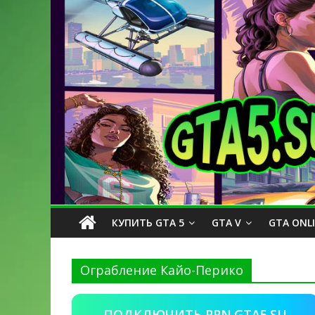
КУПИТЬ GTA 5
GTA V
GTA ONL
Ограбление Кайо-Перико
ПОДКЛЮЧИТЬ PPN.GTA5.SU