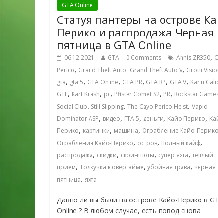
GTA Online
Статуя пантеры на острове К
Перико и распродажа Черная
пятница в GTA Online
,
06.12.2021
GTA
0 Comments
Annis ZR350
C
,
,
,
Perico
Grand Theft Auto
Grand Theft Auto V
Grotti Visi
,
,
,
,
,
,
gta
gta 5
GTA Online
GTA PR
GTA RP
GTA V
Karin Cali
,
,
,
,
,
GTF
Kart Krash
pc
Pfister Comet S2
PR
Rockstar Game
,
,
,
Social Club
Still Slipping
The Cayo Perico Heist
Vapid
,
,
,
,
,
Dominator ASP
видео
ГТА 5
деньги
Кайо Перико
Ка
,
,
,
Перико
картинки
машина
Ограбление Кайо-Перик
,
,
,
Ограбления Кайо-Перико
остров
Полный кайф
,
,
,
,
распродажа
скидки
скриншоты
супер яхта
теплый
,
,
,
прием
Толкучка в овертайме
убойная трава
черная
,
пятница
яхта
Давно ли вы были на острове Кайо-Перико в G
Online ? В любом случае, есть повод снова