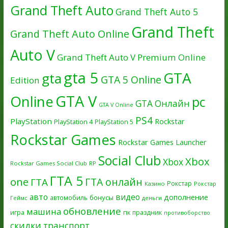
Grand Theft Auto
Grand Theft Auto 5
Grand Theft
Grand Theft Auto Online
Auto V
Grand Theft Auto V Premium Online
gta 5
GTA
gta
GTA 5 Online
Edition
GTA V
Online
pc
GTA Онлайн
GTA V Online
PS4
PlayStation
Rockstar
PlayStation 4
PlayStation 5
Rockstar Games
Rockstar Games Launcher
Social Club
Xbox
Xbox
Rockstar Games Social Club
RP
ГТА 5
one
ГТА онлайн
ГТА
Рокстар
Казино
Рокстар
авто
видео
дополнение
бонусы
автомобиль
Геймс
деньги
обновление
машина
игра
пк
праздник
противоборство
скидки
транспорт