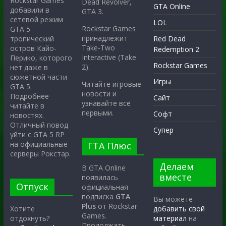
Rockstar Games
Dead Revolver,
GTA Online
добавили в
GTA 3.
сетевой режим
LOL
Rockstar Games
GTA 5
принадлежит
тропический
Red Dead
Take-Two
остров Кайо-
Redemption 2
Interactive (Take
Перико, которого
Rockstar Games
2).
нет даже в
сюжетной части
Игры
Читайте игровые
GTA 5.
новости и
Подробнее
Сайт
узнавайте всё
читайте в
первыми.
Софт
новостях.
Отличный повод
Супер
уйти с GTA 5 RP
на официальные
ГТА Плюс
серверы Рокстар.
Делаем
В GTA Online
вместе
появилась
Отпуск
официальная
подписка
GTA
Вы можете
Plus
от Rockstar
Хотите
добавить свой
Games.
отдохнуть?
материал
на
Продолжать