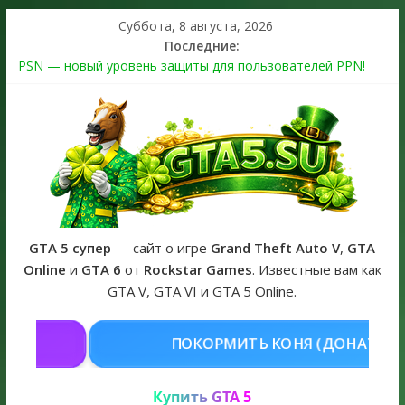
Суббота, 8 августа, 2026
Последние:
PSN — новый уровень защиты для пользователей PPN!
Теперь в каждой подписке
The Kortz Center Heist выйдет в GTA Online уже 14 июля
Регистрация в Rockstar Games Social Club ошибка #1.500.7:
как зарегистрировать аккаунт и войти без проблем в 2026
году
Получайте особые награды в GTA Online по программе
Fine Art Collector
GTA 6 официальная обложка игры и Предзаказ Grand Theft
Auto VI
GTA 5 супер
— сайт о игре
Grand Theft Auto V
,
GTA
Online
и
GTA 6
от
Rockstar Games
. Известные вам как
GTA V, GTA VI и GTA 5 Online.
ТЬ КОНЯ (ДОНАТ)
КУПИТЬ GTA 
Купить GTA 5