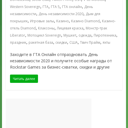
,
,
,
,
Western Sovereign
ГТА
ГТА 5
ГТА онлайн
День
,
,
независимости
День независимости 2020
Дым для
,
,
,
,
покрышек
Игровые залы
Казино
Казино Diamond
Казино-
,
,
,
отель Diamond
Клаксоны
Лицевая краска
Монстр-трак
,
,
,
,
,
Liberator
Мотоцикл Sovereign
Мушкет
одежда
Пиротехника
,
,
,
,
,
праздник
ракетная база
скидки
США
Твич Прайм
яхты
Заходите в ГТА Онлайн отпраздновать День
независимости 2020 и получите особые награды от
Rockstar Games за бизнес-схватки, скидки и другие
Читать далее