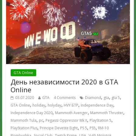
GTA Online
День независимости 2020 в GTA
Online
,
,
,
03.07.2020
GTA
4 Comments
Diamond
gta
gta 5
,
,
,
,
,
GTA Online
holiday
holyday
HVY БТР
Independence Day
,
,
,
Independence Day 2020
Mammoth Avenger
Mammoth Thruster
,
,
,
,
Mammoth Tula
pc
Pegassi Oppressor Mk II
PlayStation 5
,
,
,
,
PlayStation Plus
Principe Deveste Eight
PS 5
PS5
RM-10
,
,
,
,
,
Bombushka
Social Club
Twitch Prime
USA
V-65 Molotok