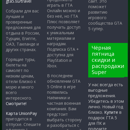
gta5.su/travel
сайт. Это
играть в ГТА
поможет
Онлайн можно и
Собрали для вас
развитию
без неё, но ГТА
лучшие и
игрового
Плюс позволяет
проверенные
сообщества GTA
получать доступ
предложения для
5 супер.
к уникальным
отдыха в России,
материалам и
Турции, Египте,
наградам.
ОАЭ, Таиланде и
Чёрная
Подписка GTA +
других странах.
пятница
доступна для
скидки и
Горящие туры,
PlayStation и
билеты на
распродажи
Xbox.
самолёт по
Super
В последнем
низким ценам,
обновлении GTA
отели близко к
У нас всегда есть
5 Online в игре
морю и много
выгодные
появились
всего
предложения.
Наёмники и
интересного.
Убедитесь в этом
частная военная
Смотрите!
лично. Новый год
компания. Вам
близко.
Купите
в
Карта UnionPay
предстоит
подарок ГТА 5
пригодится в
выбрать сторону
для ПК и
отпуске. Спешите
и разобраться с
получите
оформить!