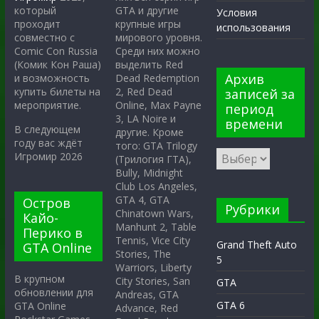
GTA и другие
который
Условия
крупные игры
проходит
использования
мирового уровня.
совместно с
Среди них можно
Comic Con Russia
выделить Red
(Комик Кон Раша)
Архив
Dead Redemption
и возможность
2, Red Dead
купить билеты на
записей за
Online, Max Payne
мероприятие.
период
3, LA Noire и
времени
В следующем
другие. Кроме
году вас ждёт
того: GTA Trilogy
Игромир 2026
(Трилогия ГТА),
Bully, Midnight
Club Los Angeles,
GTA 4, GTA
Остров
Рубрики
Chinatown Wars,
Кайо-
Manhunt 2, Table
Перико в
Tennis, Vice City
Grand Theft Auto
GTA Online
Stories, The
5
Warriors, Liberty
В крупном
City Stories, San
GTA
обновлении для
Andreas, GTA
GTA 6
GTA Online
Advance, Red