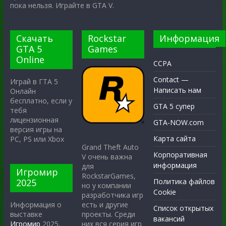
пока нельзя. Играйте в GTA V.
Скачать
Rockstar
Информация
GTA 5
Games
Online
CCPA
Contact —
Играй в ГТА 5
Написать нам
Онлайн
бесплатно, если у
GTA 5 супер
тебя
лицензионная
GTA-NOW.com
версия игры на
Карта сайта
PC, PS или Xbox
Grand Theft Auto
Корпоративная
V очень важна
информация
для
Игромир
RockstarGames,
2025
Политика файлов
но у компании
Cookie
разработчика игр
есть и другие
Информация о
Список открытых
проекты. Среди
выставке
вакансий
них вся серия игр
Игромир
2025,